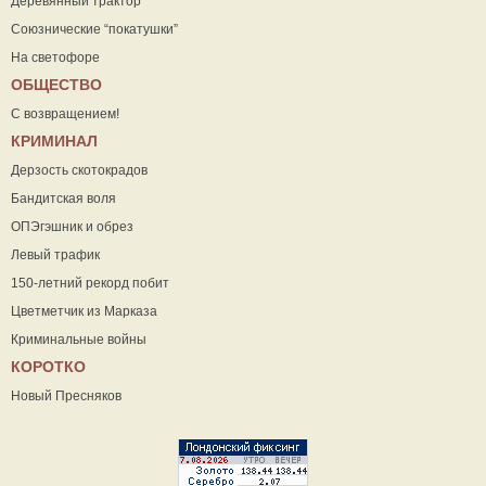
Деревянный трактор
Союзнические “покатушки”
На светофоре
ОБЩЕСТВО
С возвращением!
КРИМИНАЛ
Дерзость скотокрадов
Бандитская воля
ОПЭгэшник и обрез
Левый трафик
150-летний рекорд побит
Цветметчик из Марказа
Криминальные войны
КОРОТКО
Новый Пресняков