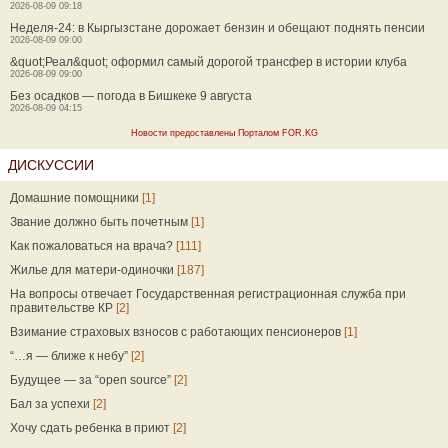
2026-08-09 09:18
Неделя-24: в Кыргызстане дорожает бензин и обещают поднять пенсии
2026-08-09 09:00
&quot;Реал&quot; оформил самый дорогой трансфер в истории клуба
2026-08-09 09:00
Без осадков — погода в Бишкеке 9 августа
2026-08-09 04:15
Новости предоставлены Порталом FOR.KG
ДИСКУССИИ
Домашние помощники
[1]
Звание должно быть почетным
[1]
Как пожаловаться на врача?
[111]
Жилье для матери-одиночки
[187]
На вопросы отвечает Государственная регистрационная служба при
правительстве КР
[2]
Взимание страховых взносов с работающих пенсионеров
[1]
“…я — ближе к небу”
[2]
Будущее — за “open source”
[2]
Бал за успехи
[2]
Хочу сдать ребенка в приют
[2]