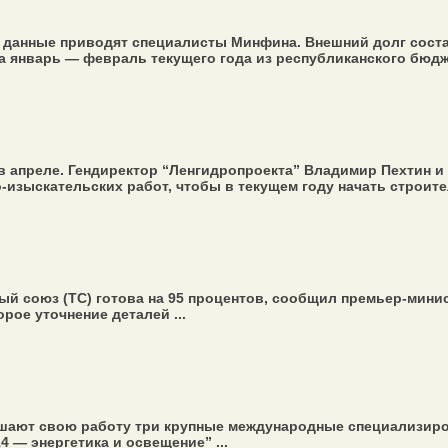
 данные приводят специалисты Минфина. Внешний долг состав
За январь — февраль текущего года из республиканского бюдж
в апреле. Гендиректор “Ленгидропроекта” Владимир Пехтин 
-изыскательских работ, чтобы в текущем году начать строите
ый союз (ТС) готова на 95 процентов, сообщил премьер-мини
рое уточнение деталей ...
шают свою работу три крупные международные специализиров
4 — энергетика и освещение” ...