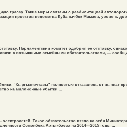
ную трассу. Такие меры связаны с реабилитацией автодорог
изации проектов ведомства Кубанычбек Мамаев, уровень дорог
тставку. Парламентский комитет одобрил её отставку, однако
связи с возникшими семейными обстоятельствами, — сообщил
блики. “Кыргызпочтасы” полностью отказалось от выплат пр
ство на миллионные убытки ...
 электросетей. Такое обязательство взяло на себя Министер
шленности Осмонбека Артыкбаева на 2014—2015 годы ...