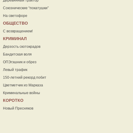
Деревянный трактор
Союзнические “покатушки”
На светофоре
ОБЩЕСТВО
С возвращением!
КРИМИНАЛ
Дерзость скотокрадов
Бандитская воля
ОПЭгэшник и обрез
Левый трафик
150-летний рекорд побит
Цветметчик из Марказа
Криминальные войны
КОРОТКО
Новый Пресняков