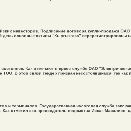
ийских инвесторов. Подписание договора купли-продажи ОАО 
 день основные активы “Кыргызгаза” перерегистрированы на 
 состоялся. Как отмечают в пресс-службе ОАО “Электрические
 ТОО. В этой связи тендер признан несостоявшимся, так как п
ов и терминалов. Государственная налоговая служба заключ
Как отметил экс-председатель ведомства Исхак Масалиев, да