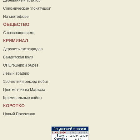
Деревянный трактор
Союзнические “покатушки”
На светофоре
ОБЩЕСТВО
С возвращением!
КРИМИНАЛ
Дерзость скотокрадов
Бандитская воля
ОПЭгэшник и обрез
Левый трафик
150-летний рекорд побит
Цветметчик из Марказа
Криминальные войны
КОРОТКО
Новый Пресняков