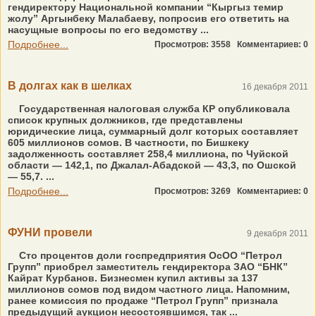
гендиректору Национальной компании “Кыргыз темир
жолу” Аргынбеку Малабаеву, попросив его ответить на
насущные вопросы по его ведомству ...
Подробнее...
Просмотров: 3558
Комментариев: 0
В долгах как в шелках
16 декабря 2011
Государственная налоговая служба КР опубликовала
список крупных должников, где представлены
юридические лица, суммарный долг которых составляет
605 миллионов сомов. В частности, по Бишкеку
задолженность составляет 258,4 миллиона, по Чуйской
области — 142,1, по Джалал-Абадской — 43,3, по Ошской
— 55,7. ...
Подробнее...
Просмотров: 3269
Комментариев: 0
ФУНИ провели
9 декабря 2011
Сто процентов доли госпредприятия ОсОО “Петрол
Групп” приобрел заместитель гендиректора ЗАО “БНК”
Кайрат Курбанов. Бизнесмен купил активы за 137
миллионов сомов под видом частного лица. Напомним,
ранее комиссия по продаже “Петрол Групп” признала
предыдущий аукцион несостоявшимся, так ...