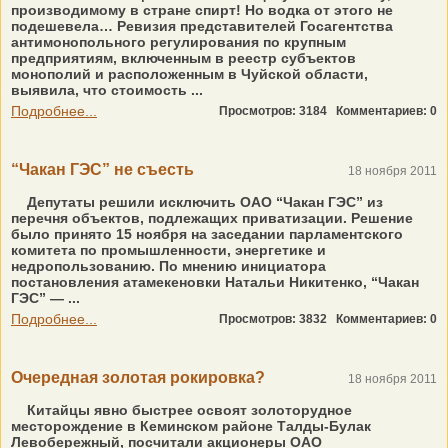
производимому в стране спирт! Но водка от этого не
подешевела… Ревизия представителей Гос­агентства
антимонопольного регулирования по крупным
предприятиям, включенным в реестр субъектов
монополий и расположенным в Чуйской области,
выявила, что стоимость ...
Подробнее...
Просмотров: 3184
Комментариев: 0
“Чакан ГЭС” не съесть
18 ноября 2011
Депутаты решили исключить ОАО “Чакан ГЭС” из
перечня объектов, подлежащих приватизации. Решение
было принято 15 ноября на заседании парламентского
комитета по промышленности, энергетике и
недропользованию. По мнению инициатора
постановления атамекеновки Натальи Никитенко, “Чакан
ГЭС” — ...
Подробнее...
Просмотров: 3832
Комментариев: 0
Очередная золотая рокировка?
18 ноября 2011
Китайцы явно быстрее освоят золоторудное
месторождение в Кеминском районе Талды-Булак
Левобережный, посчитали акционеры ОАО