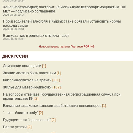
2026-08-08 19:24
&quot;Росатом&quot; построит на Иссык-Куле ветропарк мощностью 100
МВт — подписано соглашение
2026-08-08 19:14
Производителей алкоголя в Кыргызстане обязали установить нормы
расхода сырья
2026-08-08 18:51
9 августа: где в регионах отключат свет
2026-08-08 18:30
Новости предоставлены Порталом FOR.KG
ДИСКУССИИ
Домашние помощники
[1]
Звание должно быть почетным
[1]
Как пожаловаться на врача?
[111]
Жилье для матери-одиночки
[187]
На вопросы отвечает Государственная регистрационная служба при
правительстве КР
[2]
Взимание страховых взносов с работающих пенсионеров
[1]
“…я — ближе к небу”
[2]
Будущее — за “open source”
[2]
Бал за успехи
[2]