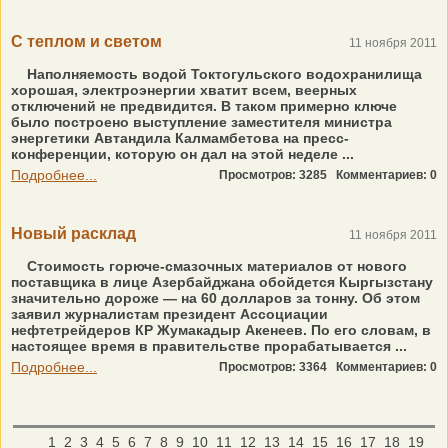
С теплом и светом
11 ноября 2011
Наполняемость водой Токтогульского водохранилища
хорошая, электроэнергии хватит всем, веерных
отключений не предвидится. В таком примерно ключе
было построено выступление заместителя министра
энергетики Автандила Калмамбетова на пресс-
конференции, которую он дал на этой неделе ...
Подробнее...
Просмотров: 3285
Комментариев: 0
Новый расклад
11 ноября 2011
Стоимость горюче-смазочных материалов от нового
поставщика в лице Азербайджана обойдется Кыргызстану
значительно дороже — на 60 долларов за тонну. Об этом
заявил журналистам президент Ассоциации
нефтетрейдеров КР Жумакадыр Акенеев. По его словам, в
настоящее время в правительстве прорабатывается ...
Подробнее...
Просмотров: 3364
Комментариев: 0
1
2
3
4
5
6
7
8
9
10
11
12
13
14
15
16
17
18
19