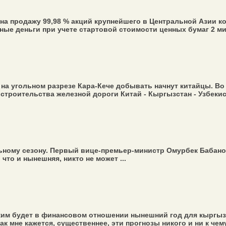
 продажу 99,98 % акций крупнейшего в Центральной Азии ком
ые деньги при учете стартовой стоимости ценных бумаг 2 ми
 на угольном разрезе Кара-Кече добывать начнут китайцы. В
строительства железной дороги Китай - Кыргызстан - Узбекист
ьному сезону. Первый вице-премьер-министр Омурбек Бабанов
что и нынешняя, никто не может ...
каким будет в финансовом отношении нынешний год для кыргы
ак мне кажется, существеннее, эти прогнозы никого и ни к чему