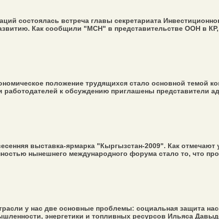
ций состоялась встреча главы секретариата Инвестиционног
витию. Как сообщили "МСН" в представительстве ООН в КР, н
ономическое положение трудящихся стало основной темой 
 работодателей к обсуждению приглашены представители адми
есенняя выставка-ярмарка "Кыргызстан-2009". Как отмечают
остью нынешнего международного форума стало то, что прохо
трасли у нас две основные проблемы: социальная защита на
ышленности, энергетики и топливных ресурсов Ильяса Давыдо