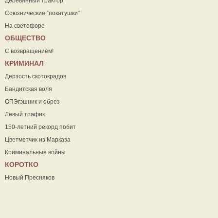
Деревянный трактор
Союзнические “покатушки”
На светофоре
ОБЩЕСТВО
С возвращением!
КРИМИНАЛ
Дерзость скотокрадов
Бандитская воля
ОПЭгэшник и обрез
Левый трафик
150-летний рекорд побит
Цветметчик из Марказа
Криминальные войны
КОРОТКО
Новый Пресняков