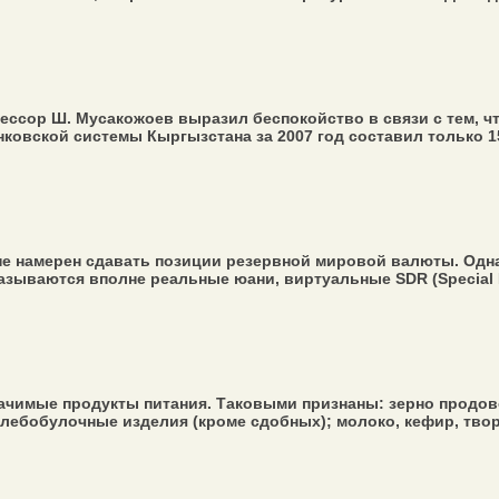
ессор Ш. Мусакожоев выразил беспокойство в связи с тем, ч
овской системы Кыргызстана за 2007 год составил только 15 
не намерен сдавать позиции резервной мировой валюты. Одн
зываются вполне реальные юани, виртуальные SDR (Special Dr
ачимые продукты питания. Таковыми признаны: зерно продово
хлебобулочные изделия (кроме сдобных); молоко, кефир, твор