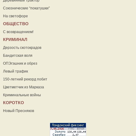
Деревянный трактор
Союзнические “покатушки”
На светофоре
ОБЩЕСТВО
С возвращением!
КРИМИНАЛ
Дерзость скотокрадов
Бандитская воля
ОПЭгэшник и обрез
Левый трафик
150-летний рекорд побит
Цветметчик из Марказа
Криминальные войны
КОРОТКО
Новый Пресняков