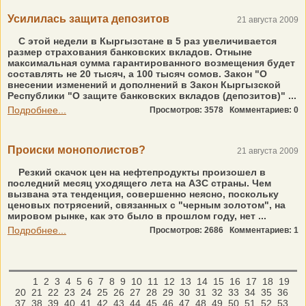
Усилилась защита депозитов
21 августа 2009
С этой недели в Кыргызстане в 5 раз увеличивается
размер страхования банковских вкладов. Отныне
максимальная сумма гарантированного возмещения будет
составлять не 20 тысяч, а 100 тысяч сомов. Закон "О
внесении изменений и дополнений в Закон Кыргызской
Республики "О защите банковских вкладов (депозитов)" ...
Подробнее...
Просмотров: 3578
Комментариев: 0
Происки монополистов?
21 августа 2009
Резкий скачок цен на нефтепродукты произошел в
последний месяц уходящего лета на АЗС страны. Чем
вызвана эта тенденция, совершенно неясно, поскольку
ценовых потрясений, связанных с "черным золотом", на
мировом рынке, как это было в прошлом году, нет ...
Подробнее...
Просмотров: 2686
Комментариев: 1
1
2
3
4
5
6
7
8
9
10
11
12
13
14
15
16
17
18
19
20
21
22
23
24
25
26
27
28
29
30
31
32
33
34
35
36
37
38
39
40
41
42
43
44
45
46
47
48
49
50
51
52
53