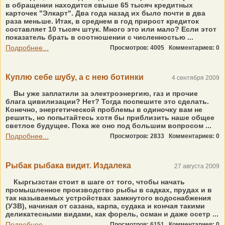
в обращении находится свыше 65 тысяч кредитных
карточек "Элкарт". Два года назад их было почти в два
раза меньше. Итак, в среднем в год прирост кредиток
составляет 10 тысяч штук. Много это или мало? Если этот
показатель брать в соотношении с численностью ...
Подробнее...
Просмотров: 4005
Комментариев: 0
Куплю себе шубу, а с нею ботинки
4 сентября 2009
Вы уже заплатили за электроэнергию, газ и прочие
блага цивилизации? Нет? Тогда поспешите это сделать.
Конечно, энергетической проблемы в одиночку вам не
решить, но попытайтесь хотя бы приблизить наше общее
светлое будущее. Пока же оно под большим вопросом ...
Подробнее...
Просмотров: 2833
Комментариев: 0
Рыбак рыбака видит. Издалека
27 августа 2009
Кыргызстан стоит в шаге от того, чтобы начать
промышленное производство рыбы в садках, прудах и в
так называемых устройствах замкнутого водоснабжения
(УЗВ), начиная от сазана, карпа, судака и кончая такими
деликатесными видами, как форель, осман и даже осетр ...
Подробнее...
Просмотров: 6151
Комментариев: 0