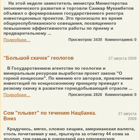
На этой неделе заместитель министра Министерства
экономического развития и торговли Санжар Мукамбетов
объявил о формировании государственного реестра
инвестиционных проектов. Это произошло во время
общереспубликанского совещания, посвященного
повышению эффективности работы по приему и
предварительному ...
Подробнее...
Просмотров: 3430
Комментариев: 0
“Большой скачок” геологов
27 августа 2009
В Государственном агентстве по геологии и
минеральным ресурсам выработан проект закона "О
горной концессии". По мнению его авторов, привлечение
инвестиций по концессионному принципу приведет к
резкому скачку в развитии горнодобывающей отрасли ...
Подробнее...
Просмотров: 2826
Комментариев: 0
Сом "плывет" по течению Нацбанка.
27 августа
Вниз
2009
Крадучись, мягко, словно хищник, американская валюта,
столь почитаемая у нас, прыгнула за отметку 44 сома за
доллар, тем самым в очередной раз опровергнув