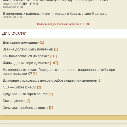
Хакеры-вымогатели атаковали десятки крупнейших финансовых
компаний США - СМИ
2026-08-08 21:42
В предгорных районах ливни — погода в Кыргызстане 9 августа
2026-08-08 21:02
Новости предоставлены Порталом FOR.KG
ДИСКУССИИ
Домашние помощники
[1]
Звание должно быть почетным
[1]
Как пожаловаться на врача?
[111]
Жилье для матери-одиночки
[187]
На вопросы отвечает Государственная регистрационная служба при
правительстве КР
[2]
Взимание страховых взносов с работающих пенсионеров
[1]
“…я — ближе к небу”
[2]
Будущее — за “open source”
[2]
Бал за успехи
[2]
Хочу сдать ребенка в приют
[2]