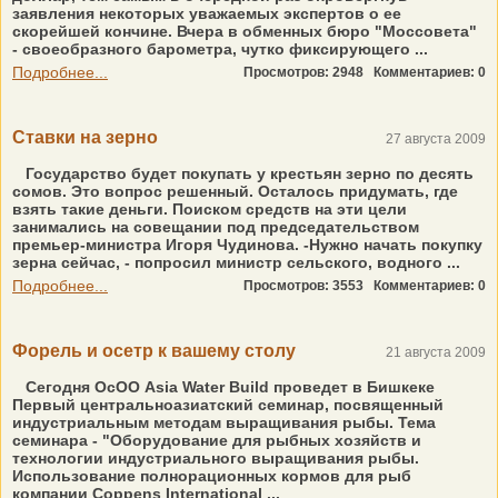
заявления некоторых уважаемых экспертов о ее
скорейшей кончине. Вчера в обменных бюро "Моссовета"
- своеобразного барометра, чутко фиксирующего ...
Подробнее...
Просмотров: 2948
Комментариев: 0
Ставки на зерно
27 августа 2009
Государство будет покупать у крестьян зерно по десять
сомов. Это вопрос решенный. Осталось придумать, где
взять такие деньги. Поиском средств на эти цели
занимались на совещании под председательством
премьер-министра Игоря Чудинова. -Нужно начать покупку
зерна сейчас, - попросил министр сельского, водного ...
Подробнее...
Просмотров: 3553
Комментариев: 0
Форель и осетр к вашему столу
21 августа 2009
Сегодня ОсОО Asia Water Build проведет в Бишкеке
Первый центральноазиатский семинар, посвященный
индустриальным методам выращивания рыбы. Тема
семинара - "Оборудование для рыбных хозяйств и
технологии индустриального выращивания рыбы.
Использование полнорационных кормов для рыб
компании Coppens International ...