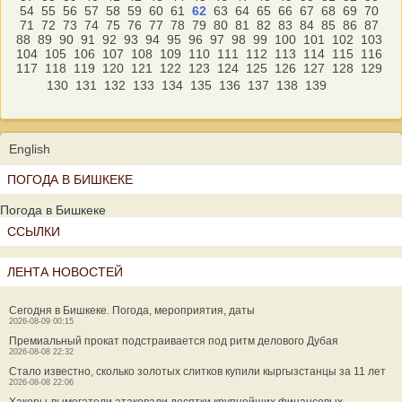
54
55
56
57
58
59
60
61
62
63
64
65
66
67
68
69
70
71
72
73
74
75
76
77
78
79
80
81
82
83
84
85
86
87
88
89
90
91
92
93
94
95
96
97
98
99
100
101
102
103
104
105
106
107
108
109
110
111
112
113
114
115
116
117
118
119
120
121
122
123
124
125
126
127
128
129
130
131
132
133
134
135
136
137
138
139
English
ПОГОДА В БИШКЕКЕ
Погода в Бишкеке
ССЫЛКИ
ЛЕНТА НОВОСТЕЙ
Сегодня в Бишкеке. Погода, мероприятия, даты
2026-08-09 00:15
Премиальный прокат подстраивается под ритм делового Дубая
2026-08-08 22:32
Стало известно, сколько золотых слитков купили кыргызстанцы за 11 лет
2026-08-08 22:06