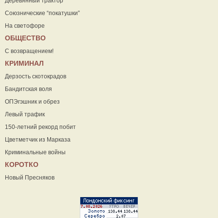
Деревянный трактор
Союзнические “покатушки”
На светофоре
ОБЩЕСТВО
С возвращением!
КРИМИНАЛ
Дерзость скотокрадов
Бандитская воля
ОПЭгэшник и обрез
Левый трафик
150-летний рекорд побит
Цветметчик из Марказа
Криминальные войны
КОРОТКО
Новый Пресняков