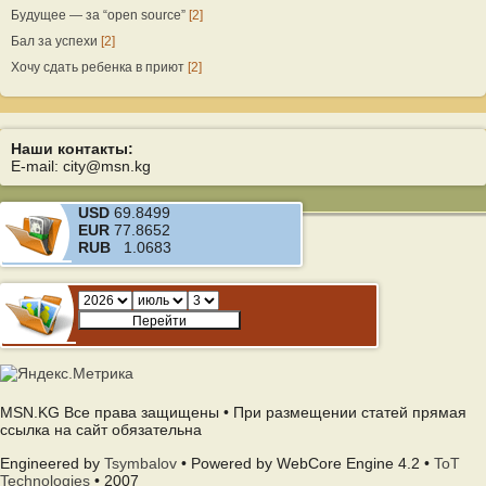
Будущее — за “open source”
[2]
Бал за успехи
[2]
Хочу сдать ребенка в приют
[2]
Наши контакты:
E-mail: city@msn.kg
USD
69.8499
EUR
77.8652
RUB
1.0683
MSN.KG Все права защищены • При размещении статей прямая
ссылка на сайт обязательна
Engineered by
Tsymbalov
• Powered by WebCore Engine 4.2 •
ToT
Technologies
• 2007