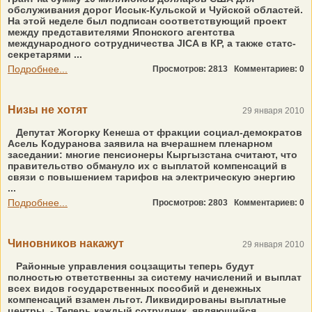
обслуживания дорог Иссык-Кульской и Чуйской областей.
На этой неделе был подписан соответствующий проект
между представителями Японского агентства
международного сотрудничества JICA в КР, а также статс-
секретарями ...
Подробнее...
Просмотров: 2813
Комментариев: 0
Низы не хотят
29 января 2010
Депутат Жогорку Кенеша от фракции социал-демократов
Асель Кодуранова заявила на вчерашнем пленарном
заседании: многие пенсионеры Кыргызстана считают, что
правительство обмануло их с выплатой компенсаций в
связи с повышением тарифов на электрическую энергию
...
Подробнее...
Просмотров: 2803
Комментариев: 0
Чиновников накажут
29 января 2010
Районные управления соцзащиты теперь будут
полностью ответственны за систему начислений и выплат
всех видов государственных пособий и денежных
компенсаций взамен льгот. Ликвидированы выплатные
центры. - Теперь каждый сотрудник, являющийся