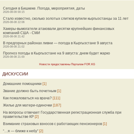
Сегодня в Бишкеке. Погода, мероприятия, даты
2026-08-09 00:15
Стало известно, сколько золотых слитков купили кыргызстанцы за 11 лет
2026-08-08 22:06
Хакеры-вымогатели атаковали десятки крупнейших финансовых
компаний США - СМИ
2026-08-08 21:42
В предгорных районах ливни — погода в Кыргызстане 9 августа
2026-08-08 21:02
Прогноз погоды в Кыргызстане на 9 августа: днем будет жарко
2026-08-08 21:00
Новости предоставлены Порталом FOR.KG
ДИСКУССИИ
Домашние помощники
[1]
Звание должно быть почетным
[1]
Как пожаловаться на врача?
[111]
Жилье для матери-одиночки
[187]
На вопросы отвечает Государственная регистрационная служба при
правительстве КР
[2]
Взимание страховых взносов с работающих пенсионеров
[1]
“…я — ближе к небу”
[2]