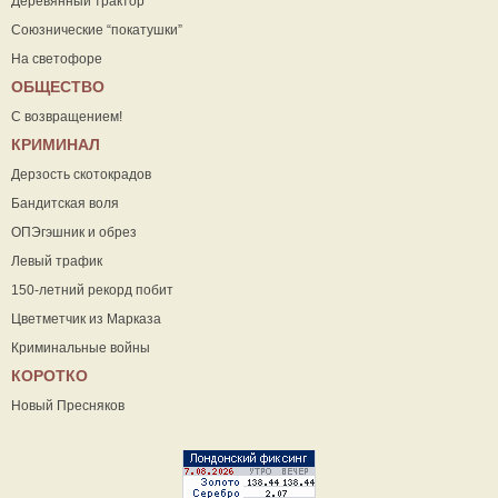
Деревянный трактор
Союзнические “покатушки”
На светофоре
ОБЩЕСТВО
С возвращением!
КРИМИНАЛ
Дерзость скотокрадов
Бандитская воля
ОПЭгэшник и обрез
Левый трафик
150-летний рекорд побит
Цветметчик из Марказа
Криминальные войны
КОРОТКО
Новый Пресняков