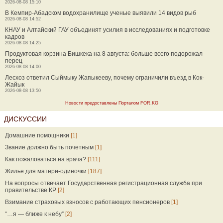
2026-08-08 15:10
В Кемпир-Абадском водохранилище ученые выявили 14 видов рыб
2026-08-08 14:52
КНАУ и Алтайский ГАУ объединят усилия в исследованиях и подготовке
кадров
2026-08-08 14:25
Продуктовая корзина Бишкека на 8 августа: больше всего подорожал
перец
2026-08-08 14:00
Лесхоз ответил Сыймыку Жапыкееву, почему ограничили въезд в Кок-
Жайык
2026-08-08 13:50
Новости предоставлены Порталом FOR.KG
ДИСКУССИИ
Домашние помощники
[1]
Звание должно быть почетным
[1]
Как пожаловаться на врача?
[111]
Жилье для матери-одиночки
[187]
На вопросы отвечает Государственная регистрационная служба при
правительстве КР
[2]
Взимание страховых взносов с работающих пенсионеров
[1]
“…я — ближе к небу”
[2]