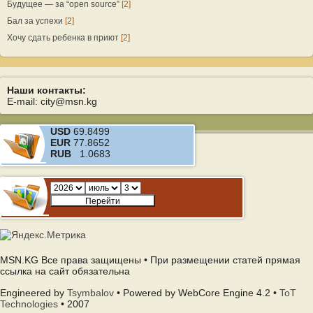
Будущее — за “open source”
[2]
Бал за успехи
[2]
Хочу сдать ребенка в приют
[2]
Наши контакты:
E-mail: city@msn.kg
USD
69.8499
EUR
77.8652
RUB
1.0683
MSN.KG Все права защищены • При размещении статей прямая
ссылка на сайт обязательна
Engineered by
Tsymbalov
• Powered by WebCore Engine 4.2 •
ToT
Technologies
• 2007