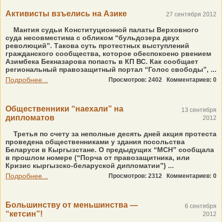
Активисты взъелись на Азике
27 сентября 2012
Мантия судьи Конституционной палаты Верховного
суда несовместима с обликом “бульдозера двух
революций”. Такова суть протестных выступлений
гражданского сообщества, которое обеспокоено рвением
Азимбека Бекназарова попасть в КП ВС. Как сообщает
региональный правозащитный портал “Голос свободы”, ...
Подробнее...
Просмотров: 2402
Комментариев: 0
Общественники “наехали” на
13 сентября
дипломатов
2012
Третья по счету за неполные десять дней акция протеста
проведена общественниками у здания посольства
Беларуси в Кыргызстане. О предыдущих “МСН” сообщала
в прошлом номере (“Порча от правозащитника, или
Кризис кыргызско-беларуской дипломатии”) ...
Подробнее...
Просмотров: 2312
Комментариев: 0
Большинству от меньшинства —
6 сентября
“кетсин”!
2012