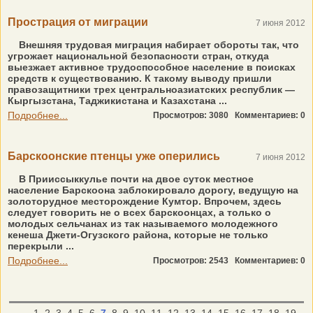
Прострация от миграции
7 июня 2012
Внешняя трудовая миграция набирает обороты так, что
угрожает национальной безопасности стран, откуда
выезжает активное трудоспособное население в поисках
средств к существованию. К такому выводу пришли
правозащитники трех центральноазиатских республик —
Кыргызстана, Таджикистана и Казахстана ...
Подробнее...
Просмотров: 3080
Комментариев: 0
Барскоонские птенцы уже оперились
7 июня 2012
В Прииссыккулье почти на двое суток местное
население Барскоона заблокировало дорогу, ведущую на
золоторудное месторождение Кумтор. Впрочем, здесь
следует говорить не о всех барскоонцах, а только о
молодых сельчанах из так называемого молодежного
кенеша Джети-Огузского района, которые не только
перекрыли ...
Подробнее...
Просмотров: 2543
Комментариев: 0