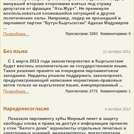
минувший вторник сторонники взятых под стражу
депутатов от фракции “Ата-Журт”. Не преминули
воспользоваться сложившейся ситуацией и другие
политические силы. Например, лидер не прошедшей в
парламент партии “Бутун Кыргызстан” Адахан Мадумаров
...
Подробнее...
Просмотров: 3283
Комментариев: 0
Без языка
11 октября 2012
С 1 марта 2013 года законотворчество в Кыргызстане
будет вестись исключительно на государственном языке.
Такое решение принято на очередном парламентском
заседании. Нардепы решили поддержать законопроект,
предусматривающий написание нормативно-правовых
актов только на кыргызском языке, инициированный ...
Подробнее...
Просмотров: 2772
Комментариев: 1
Народонесогласие
4 октября 2012
Показали парламенту зубы Мирный пикет в защиту
свободы слова и права на доступ к информации провели
у стен “Белого дома” журналисты отдельных печатных и
электронных изданий, медиаэксперты, представители