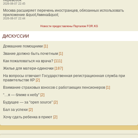
перевозок
2026-08-07 22:45
Москва расширяет перечень иностранцев, обязанных использовать
приложение &quot;Амина&quot;
2026-08-07 22:44
Новости предоставлены Порталом FOR.KG
ДИСКУССИИ
Домашние помощники
[1]
Звание должно быть почетным
[1]
Как пожаловаться на врача?
[111]
Жилье для матери-одиночки
[187]
На вопросы отвечает Государственная регистрационная служба при
правительстве КР
[2]
Взимание страховых взносов с работающих пенсионеров
[1]
“…я — ближе к небу”
[2]
Будущее — за “open source”
[2]
Бал за успехи
[2]
Хочу сдать ребенка в приют
[2]