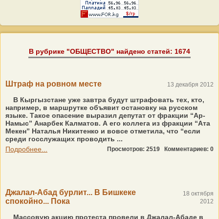
В рубрике "ОБЩЕСТВО" найдено статей: 1674
Штраф на ровном месте
13 декабря 2012
В Кыргызстане уже завтра будут штрафовать тех, кто,
например, в маршрутке объявит остановку на русском
языке. Такое опасение выразил депутат от фракции “Ар-
Намыс” Анарбек Калматов. А его коллега из фракции “Ата
Мекен” Наталья Никитенко и вовсе отметила, что “если
среди госслужащих проводить ...
Подробнее...
Просмотров: 2519
Комментариев: 0
Джалал-Абад бурлит... В Бишкеке
18 октября
спокойно... Пока
2012
Массовую акцию протеста провели в Джалал-Абаде в