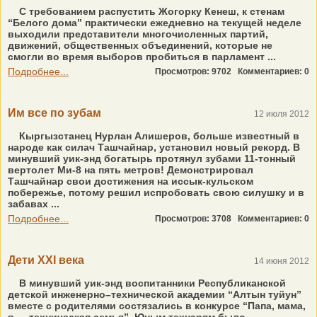
С требованием распустить Жогорку Кенеш, к стенам
“Белого дома” практически ежедневно на текущей неделе
выходили представители многочисленных партий,
движений, общественных объединений, которые не
смогли во время выборов пробиться в парламент ...
Подробнее...
Просмотров: 9702
Комментариев: 0
Им все по зубам
12 июля 2012
Кыргызстанец Нурлан Алишеров, больше известный в
народе как силач Ташчайнар, установил новый рекорд. В
минувший уик-энд богатырь протянул зубами 11-тонный
вертолет Ми-8 на пять метров! Демонстрировал
Ташчайнар свои достижения на иссык-кульском
побережье, потому решил испробовать свою силушку и в
забавах ...
Подробнее...
Просмотров: 3708
Комментариев: 0
Дети XXI века
14 июня 2012
В минувший уик-энд воспитанники Республиканской
детской инженерно–технической академии “Алтын туйун”
вместе с родителями состязались в конкурсе “Папа, мама,