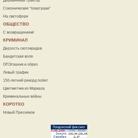
Деревянный трактор
Союзнические “покатушки”
На светофоре
ОБЩЕСТВО
С возвращением!
КРИМИНАЛ
Дерзость скотокрадов
Бандитская воля
ОПЭгэшник и обрез
Левый трафик
150-летний рекорд побит
Цветметчик из Марказа
Криминальные войны
КОРОТКО
Новый Пресняков