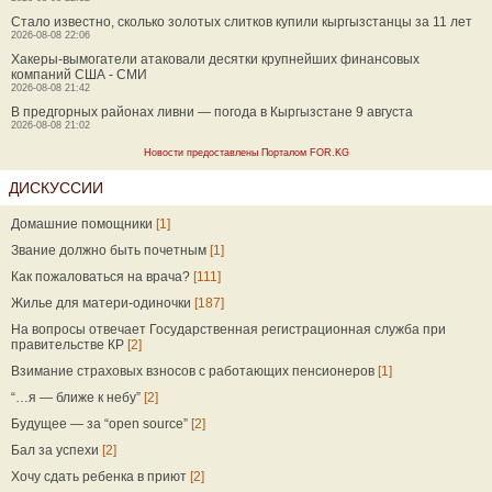
Стало известно, сколько золотых слитков купили кыргызстанцы за 11 лет
2026-08-08 22:06
Хакеры-вымогатели атаковали десятки крупнейших финансовых
компаний США - СМИ
2026-08-08 21:42
В предгорных районах ливни — погода в Кыргызстане 9 августа
2026-08-08 21:02
Новости предоставлены Порталом FOR.KG
ДИСКУССИИ
Домашние помощники
[1]
Звание должно быть почетным
[1]
Как пожаловаться на врача?
[111]
Жилье для матери-одиночки
[187]
На вопросы отвечает Государственная регистрационная служба при
правительстве КР
[2]
Взимание страховых взносов с работающих пенсионеров
[1]
“…я — ближе к небу”
[2]
Будущее — за “open source”
[2]
Бал за успехи
[2]
Хочу сдать ребенка в приют
[2]