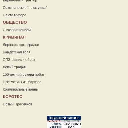
Деревянный трактор
Союзнические “покатушки”
На светофоре
ОБЩЕСТВО
С возвращением!
КРИМИНАЛ
Дерзость скотокрадов
Бандитская воля
ОПЭгэшник и обрез
Левый трафик
150-летний рекорд побит
Цветметчик из Марказа
Криминальные войны
КОРОТКО
Новый Пресняков