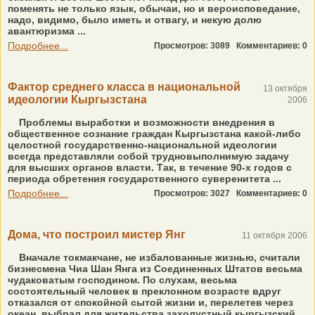
поменять не только язык, обычаи, но и вероисповедание,
надо, видимо, было иметь и отвагу, и некую долю
авантюризма ...
Подробнее...
Просмотров: 3089
Комментариев: 0
Фактор среднего класса в национальной
13 октября
идеологии Кыргызстана
2006
Проблемы выработки и возможности внедрения в
общественное сознание граждан Кыргызстана какой-либо
целостной государственно-национальной идеологии
всегда представляли собой трудновыполнимую задачу
для высших органов власти. Так, в течение 90-х годов с
периода обретения государственного суверенитета ...
Подробнее...
Просмотров: 3027
Комментариев: 0
Дома, что построил мистер Янг
11 октября 2006
Вначале токмакчане, не избалованные жизнью, считали
бизнесмена Чиа Шан Янга из Соединенных Штатов весьма
чудаковатым господином. По слухам, весьма
состоятельный человек в преклонном возрасте вдруг
отказался от спокойной сытой жизни и, перелетев через
океан, выбрал для жительства захолустный кыргызский ...