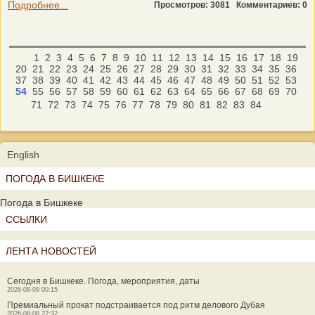
Подробнее...
Просмотров: 3081
Комментариев: 0
1
2
3
4
5
6
7
8
9
10
11
12
13
14
15
16
17
18
19
20
21
22
23
24
25
26
27
28
29
30
31
32
33
34
35
36
37
38
39
40
41
42
43
44
45
46
47
48
49
50
51
52
53
54
55
56
57
58
59
60
61
62
63
64
65
66
67
68
69
70
71
72
73
74
75
76
77
78
79
80
81
82
83
84
English
ПОГОДА В БИШКЕКЕ
Погода в Бишкеке
ССЫЛКИ
ЛЕНТА НОВОСТЕЙ
Сегодня в Бишкеке. Погода, мероприятия, даты
2026-08-09 00:15
Премиальный прокат подстраивается под ритм делового Дубая
2026-08-08 22:32