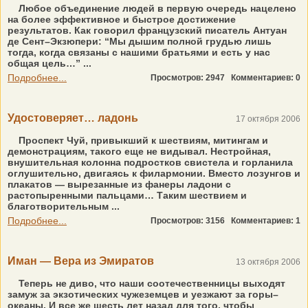
Любое объединение людей в первую очередь нацелено
на более эффективное и быстрое достижение
результатов. Как говорил французский писатель Антуан
де Сент–Экзюпери: “Мы дышим полной грудью лишь
тогда, когда связаны с нашими братьями и есть у нас
общая цель…” ...
Подробнее...
Просмотров: 2947
Комментариев: 0
Удостоверяет… ладонь
17 октября 2006
Проспект Чуй, привыкший к шествиям, митингам и
демонстрациям, такого еще не видывал. Нестройная,
внушительная колонна подростков свистела и горланила
оглушительно, двигаясь к филармонии. Вместо лозунгов и
плакатов — вырезанные из фанеры ладони с
растопыренными пальцами… Таким шествием и
благотворительным ...
Подробнее...
Просмотров: 3156
Комментариев: 1
Иман — Вера из Эмиратов
13 октября 2006
Теперь не диво, что наши соотечественницы выходят
замуж за экзотических чужеземцев и уезжают за горы–
океаны. И все же шесть лет назад для того, чтобы