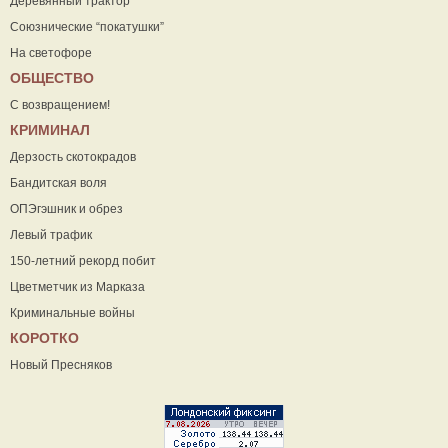
Деревянный трактор
Союзнические “покатушки”
На светофоре
ОБЩЕСТВО
С возвращением!
КРИМИНАЛ
Дерзость скотокрадов
Бандитская воля
ОПЭгэшник и обрез
Левый трафик
150-летний рекорд побит
Цветметчик из Марказа
Криминальные войны
КОРОТКО
Новый Пресняков