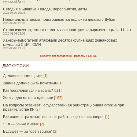
2026-08-09 04:15
Сегодня в Бишкеке. Погода, мероприятия, даты
2026-08-09 00:15
Премиальный прокат подстраивается под ритм делового Дубая
2026-08-08 22:32
Стало известно, сколько золотых слитков купили кыргызстанцы за 11 лет
2026-08-08 22:06
Хакеры-вымогатели атаковали десятки крупнейших финансовых
компаний США - СМИ
2026-08-08 21:42
Новости предоставлены Порталом FOR.KG
ДИСКУССИИ
Домашние помощники
[1]
Звание должно быть почетным
[1]
Как пожаловаться на врача?
[111]
Жилье для матери-одиночки
[187]
На вопросы отвечает Государственная регистрационная служба при
правительстве КР
[2]
Взимание страховых взносов с работающих пенсионеров
[1]
“…я — ближе к небу”
[2]
Будущее — за “open source”
[2]