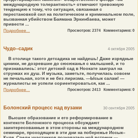
международную толерантность» отмечают тревожную
тенденцию к тому, что ситуация, связанная с
перестановкой сил на политическом и криминальном поле,
вызванная убийством Баямана Эркинбаева, может
привести ...
Подробнее...
Просмотров: 2374
Комментариев: 0
Чудо–садик
4 октября 2005
В столице такого детсадика не найдешь! Даже изрядные
циники, не дозревшие до сюсюканья с малышней, и то
признавались: этот детский сад в Ноокате заиграл на
струнках их душ. И музыка, заметьте, получилась совсем
не печальная, хотя и не без лиризма. —Ысык салам! —
журналисты не успели сориентироваться, как ...
Подробнее...
Просмотров: 2413
Комментариев: 0
Болонский процесс над вузами
30 сентября 2005
Высшее образование и его реформирование в
контексте Болонского процесса обсуждают
заинтересованные в этом стороны на международном
семинаре, проходящем в эти дни на побережье Иссык–
Куля. Среди участников познавательной встречи —