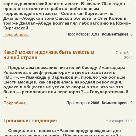
заре журналистской деятельности. В начале 70–х годов
прошлого столетия я работал собственным
корреспондентом газеты «Советская Киргизия» по
Джалал–Абадской зоне Ошской области, а Олег Колов в
том же Джалал–Абаде возглавлял лабораторию на Южно–
Киргизской ...
Подробнее...
Просмотров: 3193
Комментариев: 0
Какой может и должна быть власть в
7 октября
нищей стране
2005
Предлагаем вниманию читателей беседу Иманкадыра
Рысалиева с шеф–редактором отдела права газеты
«МСН». — Иманкадыр Зарлыкович, прошло уже больше
шести месяцев, как свершилась народная революция,
однако в обществе не утихают споры о том, что же это
было — революция или переворот? — Государственный
...
Подробнее...
Просмотров: 2806
Комментариев: 0
Тревожная тенденция
5 октября 2005
Специалисты проекта «Раннее предупреждение для
предотвращения насилия» Общественного фонда «За