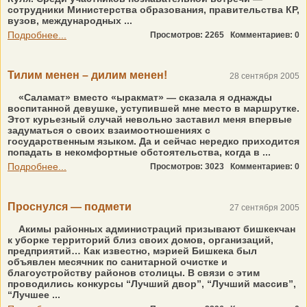
сотрудники Министерства образования, правительства КР,
вузов, международных ...
Подробнее...
Просмотров: 2265
Комментариев: 0
Тилим менен – дилим менен!
28 сентября 2005
«Саламат» вместо «ыракмат» — сказала я однажды
воспитанной девушке, уступившей мне место в маршрутке.
Этот курьезный случай невольно заставил меня впервые
задуматься о своих взаимоотношениях с
государственным языком. Да и сейчас нередко приходится
попадать в некомфортные обстоятельства, когда в ...
Подробнее...
Просмотров: 3023
Комментариев: 0
Проснулся — подмети
27 сентября 2005
Акимы районных администраций призывают бишкекчан
к уборке территорий близ своих домов, организаций,
предприятий… Как известно, мэрией Бишкека был
объявлен месячник по санитарной очистке и
благоустройству районов столицы. В связи с этим
проводились конкурсы “Лучший двор”, “Лучший массив”,
“Лучшее ...