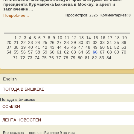
президента Курманбека Бакиева в Москву, а арест и
заключение ...
Подробнее...
Просмотров: 2325
Комментариев: 0
1
2
3
4
5
6
7
8
9
10
11
12
13
14
15
16
17
18
19
20
21
22
23
24
25
26
27
28
29
30
31
32
33
34
35
36
37
38
39
40
41
42
43
44
45
46
47
48
49
50
51
52
53
54
55
56
57
58
59
60
61
62
63
64
65
66
67
68
69
70
71
72
73
74
75
76
77
78
79
80
81
82
83
84
English
ПОГОДА В БИШКЕКЕ
Погода в Бишкеке
ССЫЛКИ
ЛЕНТА НОВОСТЕЙ
Без осадков — погода в Бишкеке 9 августа