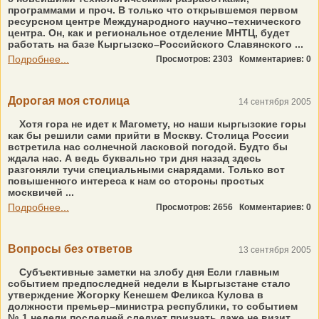
программами и проч. В только что открывшемся первом
ресурсном центре Международного научно–технического
центра. Он, как и региональное отделение МНТЦ, будет
работать на базе Кыргызско–Российского Славянского ...
Подробнее...
Просмотров: 2303
Комментариев: 0
Дорогая моя столица
14 сентября 2005
Хотя гора не идет к Магомету, но наши кыргызские горы
как бы решили сами прийти в Москву. Столица России
встретила нас солнечной ласковой погодой. Будто бы
ждала нас. А ведь буквально три дня назад здесь
разгоняли тучи специальными снарядами. Только вот
повышенного интереса к нам со стороны простых
москвичей ...
Подробнее...
Просмотров: 2656
Комментариев: 0
Вопросы без ответов
13 сентября 2005
Субъективные заметки на злобу дня Если главным
событием предпоследней недели в Кыргызстане стало
утверждение Жогорку Кенешем Феликса Кулова в
должности премьер–министра республики, то событием
№ 1 недели последней следует признать даже не визит