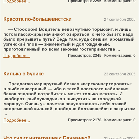
Подробнее...
Просмотров: 2296
Комментариев: 0
Красота по-большевистски
27 сентября 2005
— Стооооой! Водитель невозмутимо тормозит, и лишь
потом пассажиры начинают озираться, с чего бы это надо
было прерывать путь? Ведь там, куда спешим, ароматный
узгенский плов — знаменитый и долгожданный,
приготовленный по всем законам гостеприимства ...
Подробнее...
Просмотров: 2345
Комментариев: 0
Килька в бусике
23 сентября 2005
Предлагаю маршрутный бизнес «переконвертировать»
в рыбоконсервный — ибо о такой плотности набивания
банок рядовой потребитель может только мечтать. И
наоборот: рыбоукладчиков выпустить на городской
маршрут. Очень уж хочется почувствовать себя этакой
современной килькой, свободно болтающейся в закрытом
...
Подробнее...
Просмотров: 2178
Комментариев: 0
Что сулит интеграция с Бауманкой
21 сентября 2005