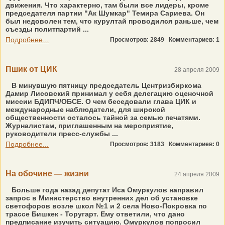
движения. Что характерно, там были все лидеры, кроме
председателя партии "Ак Шумкар" Темира Сариева. Он
был недоволен тем, что курултай проводился раньше, чем
съезды политпартий ...
Подробнее...
Просмотров: 2849
Комментариев: 1
Пшик от ЦИК
28 апреля 2009
В минувшую пятницу председатель Центризбиркома
Дамир Лисовский принимал у себя делегацию оценочной
миссии БДИПЧ/ОБСЕ. О чем беседовали глава ЦИК и
международные наблюдатели, для широкой
общественности осталось тайной за семью печатями.
Журналистам, приглашенным на мероприятие,
руководители пресс-службы ...
Подробнее...
Просмотров: 3183
Комментариев: 0
На обочине — жизни
24 апреля 2009
Больше года назад депутат Иса Омуркулов направил
запрос в Министерство внутренних дел об установке
светофоров возле школ №1 и 2 села Ново-Покровка по
трассе Бишкек - Торугарт. Ему ответили, что дано
предписание изучить ситуацию. Омуркулов попросил