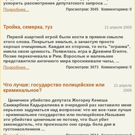
ускорить рассмотрение депутатского запроса ...
Подробнее...
Просмотров: 3045
Комментариев: 0
Тройка, семерка, туз
21 апреля 2009
Первой азартной игрой были кости в прямом смысле
этого слова. Покрытые эмалью, а зачастую просто
хорошо очищенные. Каждая их сторона, то есть "огранка",
имела свою ценность. Появилась игра в Древнем Египте.
Позже перекочевала в Рим. Взрослые и маленькие
представители античного мира просиживали часы, ...
Подробнее...
Просмотров: 3073
Комментариев: 0
Что лучше: государство полицейское или
21 апреля
криминальное?
2009
Циничное убийство депутата Жогорку Кенеша
Санжарбека Кадыралиева в очередной раз заставило меня
серьезно задуматься над вопросом: что же все-таки лучше
- криминальное государство или полицейское.Называю
это убийство циничным не потому, что был убит
законодатель, что произошло оно средь бела дня в
густонаселенном ...