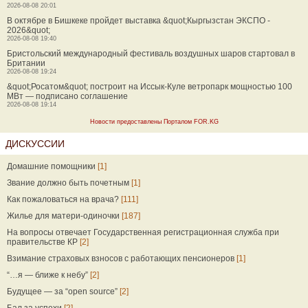
2026-08-08 20:01
В октябре в Бишкеке пройдет выставка &quot;Кыргызстан ЭКСПО -
2026&quot;
2026-08-08 19:40
Бристольский международный фестиваль воздушных шаров стартовал в
Британии
2026-08-08 19:24
&quot;Росатом&quot; построит на Иссык-Куле ветропарк мощностью 100
МВт — подписано соглашение
2026-08-08 19:14
Новости предоставлены Порталом FOR.KG
ДИСКУССИИ
Домашние помощники
[1]
Звание должно быть почетным
[1]
Как пожаловаться на врача?
[111]
Жилье для матери-одиночки
[187]
На вопросы отвечает Государственная регистрационная служба при
правительстве КР
[2]
Взимание страховых взносов с работающих пенсионеров
[1]
“…я — ближе к небу”
[2]
Будущее — за “open source”
[2]