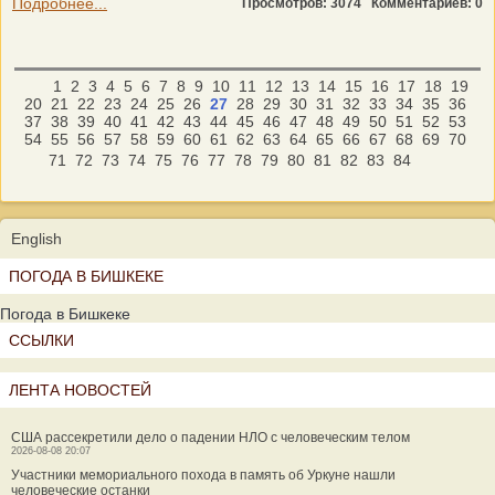
Подробнее...
Просмотров: 3074
Комментариев: 0
1
2
3
4
5
6
7
8
9
10
11
12
13
14
15
16
17
18
19
20
21
22
23
24
25
26
27
28
29
30
31
32
33
34
35
36
37
38
39
40
41
42
43
44
45
46
47
48
49
50
51
52
53
54
55
56
57
58
59
60
61
62
63
64
65
66
67
68
69
70
71
72
73
74
75
76
77
78
79
80
81
82
83
84
English
ПОГОДА В БИШКЕКЕ
Погода в Бишкеке
ССЫЛКИ
ЛЕНТА НОВОСТЕЙ
США рассекретили дело о падении НЛО с человеческим телом
2026-08-08 20:07
Участники мемориального похода в память об Уркуне нашли
человеческие останки