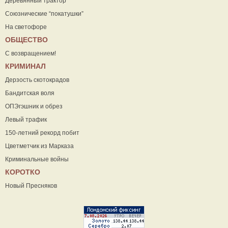
Деревянный трактор
Союзнические “покатушки”
На светофоре
ОБЩЕСТВО
С возвращением!
КРИМИНАЛ
Дерзость скотокрадов
Бандитская воля
ОПЭгэшник и обрез
Левый трафик
150-летний рекорд побит
Цветметчик из Марказа
Криминальные войны
КОРОТКО
Новый Пресняков