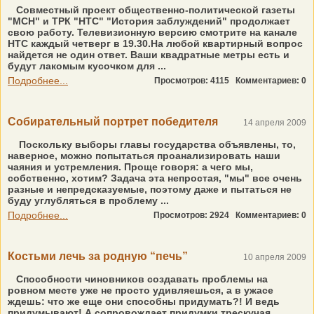
Совместный проект общественно-политической газеты
"МСН" и ТРК "НТС" "История заблуждений" продолжает
свою работу. Телевизионную версию смотрите на канале
НТС каждый четверг в 19.30.На любой квартирный вопрос
найдется не один ответ. Ваши квадратные метры есть и
будут лакомым кусочком для ...
Подробнее...
Просмотров: 4115
Комментариев: 0
Собирательный портрет победителя
14 апреля 2009
Поскольку выборы главы государства объявлены, то,
наверное, можно попытаться проанализировать наши
чаяния и устремления. Проще говоря: а чего мы,
собственно, хотим? Задача эта непростая, "мы" все очень
разные и непредсказуемые, поэтому даже и пытаться не
буду углубляться в проблему ...
Подробнее...
Просмотров: 2924
Комментариев: 0
Костьми лечь за родную “печь”
10 апреля 2009
Способности чиновников создавать проблемы на
ровном месте уже не просто удивляешься, а в ужасе
ждешь: что же еще они способны придумать?! И ведь
придумывают! А сопровождает придумки трескучая