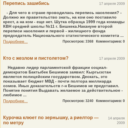
Перепись зашибись
17 апреля 2009
- Для чего в стране проводилась перепись населения? -
Должно же правительство знать, на ком оно поставило
крест, а на ком - еще нет. Шутка образца 1999 года команды
КВН средней школы №11 г. Бишкека.Накануне второй
переписи населения и первой - жилищного фонда
председатель Национального статистического комитета ...
Подробнее...
Просмотров: 3368
Комментариев: 0
Кто с жезлом и пистолетом?
17 апреля 2009
Недавно лидер парламентской фракции социал-
демократов Бактыбек Бешимов заявил: Кыргызстан
является полицейским государством. Дескать, это
показывает бюджет МВД - почти полтора миллиарда
сомов. Иных доказательств г-н Бешимов не представил.
Понятие понятия Выдавать желаемое за действительное -
любимое ...
Подробнее...
Просмотров: 3240
Комментариев: 0
Курочка клюет по зернышку, а риелтор —
14 апреля
по метру
2009