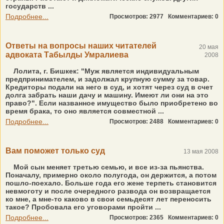
государств ...
Подробнее...
Просмотров: 2977
Комментариев: 0
Ответы на вопросы наших читателей
20 мая
адвоката Табылды Умралиева
2008
Лолита, г. Бишкек: "Муж является индивидуальным
предпринимателем, и задолжал крупную сумму за товар.
Кредиторы подали на него в суд, и хотят через суд в счет
долга забрать наши дачу и машину. Имеют ли они на это
право?". Если названное имущество было приобретено во
время брака, то оно является совместной ...
Подробнее...
Просмотров: 2488
Комментариев: 0
Вам поможет только суд
13 мая 2008
Мой сын меняет третью семью, и все из-за пьянства.
Поначалу, примерно около полугода, он держится, а потом
пошло-поехало. Больше года его жене терпеть становится
невмоготу и после очередного развода он возвращается
ко мне, а мне-то каково в свои семьдесят лет переносить
такое? Пробовала его уговорами пройти ...
Подробнее...
Просмотров: 2365
Комментариев: 0