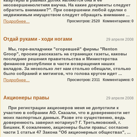
квартиры в равных долях являются она и ее
несовершеннолетняя внучка. На какие документы следует
обратить внимание?". При совершении любой сделки с
недвижимым имуществом следует обращать внимание ...
Подробнее...
Просмотров: 2520
Комментариев: 0
Отдай руками - ходи ногами
29 апреля 2008
Мы, горе-вкладчики "сгоревшей" фирмы "Renton
Groop", просим рассказать на страницах газеты, каковы
последние решения правительства и Министерства
финансов республики в части возвращения наших
вкладов. За несколько лет нам столько обещали, столько
было собраний и митингов, что голова кругом идет ...
Подробнее...
Просмотров: 2311
Комментариев: 0
Акционеры правы
29 апреля 2008
При регистрации акционеров меня не допустили к
участию в собрании АО. Сказали, что в доверенности нет
моих паспортных данных. Разве это существенно, ведь
доверенность заверил нотариус? Г. Третьяковский, г.
Бишкек. К сожалению, акционеры были правы: согласно
части 1 статьи 47 Закона "Об акционерных обществах", ...