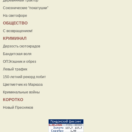
Деревянный трактор
Союзнические “покатушки”
На светофоре
ОБЩЕСТВО
С возвращением!
КРИМИНАЛ
Дерзость скотокрадов
Бандитская воля
ОПЭгэшник и обрез
Левый трафик
150-летний рекорд побит
Цветметчик из Марказа
Криминальные войны
КОРОТКО
Новый Пресняков