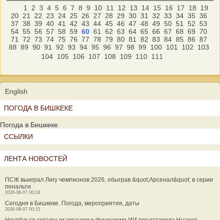
1
2
3
4
5
6
7
8
9
10
11
12
13
14
15
16
17
18
19
20
21
22
23
24
25
26
27
28
29
30
31
32
33
34
35
36
37
38
39
40
41
42
43
44
45
46
47
48
49
50
51
52
53
54
55
56
57
58
59
60
61
62
63
64
65
66
67
68
69
70
71
72
73
74
75
76
77
78
79
80
81
82
83
84
85
86
87
88
89
90
91
92
93
94
95
96
97
98
99
100
101
102
103
104
105
106
107
108
109
110
111
English
ПОГОДА В БИШКЕКЕ
Погода в Бишкеке
ССЫЛКИ
ЛЕНТА НОВОСТЕЙ
ПСЖ выиграл Лигу чемпионов 2026, обыграв &quot;Арсенал&quot; в серии
пенальти
2026-08-07 00:24
Сегодня в Бишкеке. Погода, мероприятия, даты
2026-08-07 00:15