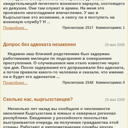
свидетельницей почетного воинского караула, состоящего
из девушек. Они там служат в армии. На меня это
произвело неизгладимое впечатление. У нас в
Кыргызстане это возможно, и смогу ли я поступить на
воинскую службу? Н ...
Подробнее...
Просмотров: 2517
Комментариев: 1
Допрос без адвоката незаконен
20 мая 2008
Недавно наш близкий родственник был задержан
работниками милиции по подозрению в совершении
преступления. О случившемся нам стало известно через
три дня. После задержания его допрашивали без адвоката,
а потом привели какого-то человека и сказали, что именно
он и будет его адвокатом ...
Подробнее...
Просмотров: 2548
Комментариев: 0
Сколько нас, кыргызстанцев?
20 мая 2008
Несколько лет назад вы сообщали о численности
населения Кыргызстана в южных и северных регионах
республики. Ежедневно у российского посольства
выстраивается очередь на получение гражданства этой
страны. Работают и дипломатические службы других