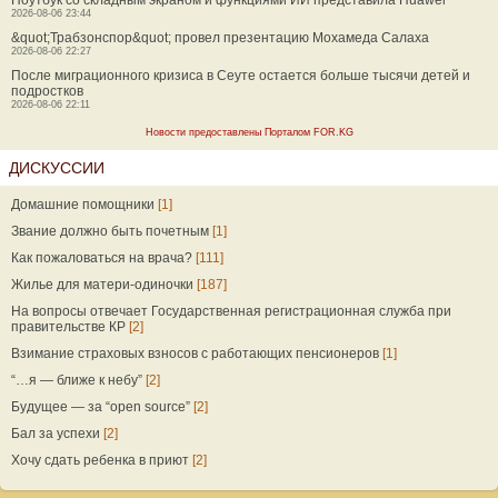
Ноутбук со складным экраном и функциями ИИ представила Huawei
2026-08-06 23:44
&quot;Трабзонспор&quot; провел презентацию Мохамеда Салаха
2026-08-06 22:27
После миграционного кризиса в Сеуте остается больше тысячи детей и
подростков
2026-08-06 22:11
Новости предоставлены Порталом FOR.KG
ДИСКУССИИ
Домашние помощники
[1]
Звание должно быть почетным
[1]
Как пожаловаться на врача?
[111]
Жилье для матери-одиночки
[187]
На вопросы отвечает Государственная регистрационная служба при
правительстве КР
[2]
Взимание страховых взносов с работающих пенсионеров
[1]
“…я — ближе к небу”
[2]
Будущее — за “open source”
[2]
Бал за успехи
[2]
Хочу сдать ребенка в приют
[2]