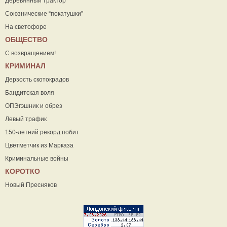
Деревянный трактор
Союзнические “покатушки”
На светофоре
ОБЩЕСТВО
С возвращением!
КРИМИНАЛ
Дерзость скотокрадов
Бандитская воля
ОПЭгэшник и обрез
Левый трафик
150-летний рекорд побит
Цветметчик из Марказа
Криминальные войны
КОРОТКО
Новый Пресняков