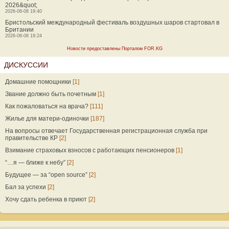
2026&quot;
2026-08-08 19:40
Бристольский международный фестиваль воздушных шаров стартовал в
Британии
2026-08-08 19:24
Новости предоставлены Порталом FOR.KG
ДИСКУССИИ
Домашние помощники
[1]
Звание должно быть почетным
[1]
Как пожаловаться на врача?
[111]
Жилье для матери-одиночки
[187]
На вопросы отвечает Государственная регистрационная служба при
правительстве КР
[2]
Взимание страховых взносов с работающих пенсионеров
[1]
“…я — ближе к небу”
[2]
Будущее — за “open source”
[2]
Бал за успехи
[2]
Хочу сдать ребенка в приют
[2]