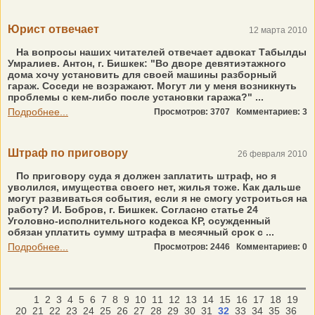
Юрист отвечает
12 марта 2010
На вопросы наших читателей отвечает адвокат Табылды
Умралиев. Антон, г. Бишкек: "Во дворе девятиэтажного
дома хочу установить для своей машины разборный
гараж. Соседи не возражают. Могут ли у меня возникнуть
проблемы с кем-либо после установки гаража?" ...
Подробнее...
Просмотров: 3707
Комментариев: 3
Штраф по приговору
26 февраля 2010
По приговору суда я должен заплатить штраф, но я
уволился, имущества своего нет, жилья тоже. Как дальше
могут развиваться события, если я не смогу устроиться на
работу? И. Бобров, г. Бишкек. Согласно статье 24
Уголовно-исполнительного кодекса КР, осужденный
обязан уплатить сумму штрафа в месячный срок с ...
Подробнее...
Просмотров: 2446
Комментариев: 0
1
2
3
4
5
6
7
8
9
10
11
12
13
14
15
16
17
18
19
20
21
22
23
24
25
26
27
28
29
30
31
32
33
34
35
36