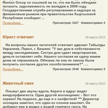
Renton Group со ссылкой на то, что им было обещано
погасить задолженность по вкладам в 2009 году.
Государственная служба регулирования и надзора за
финансовым рынком при правительстве Кыргызской
Республики сообщает ...
Подробнее...
Просмотров: 3427
Комментариев: 0
Юрист отвечает
26 марта 2010
На вопросы наших читателей отвечает адвокат Табылды
Умралиев. Павел, г. Бишкек: "У нас дом в собственности
между наследниками. Сестра дом сдает квартирантам,
деньги оставляет себе. Нашего согласия на сдачу внаем
дома не спрашивала. Обязана ли она по закону была
получить согласие других сособственников?". ...
Подробнее...
Просмотров: 3548
Комментариев: 0
Животный смех
26 марта 2010
Плывут две акулы вдоль берега и вдруг видят
виндсерфингиста. Одна другой восхищенно: - Вот это
сервис! На подносе, да еще и с салфеткой! *** Директор
зоопарка заметил, что один из слонов кашляет. Он
добавил ему в ведро с водой горячего грога. На