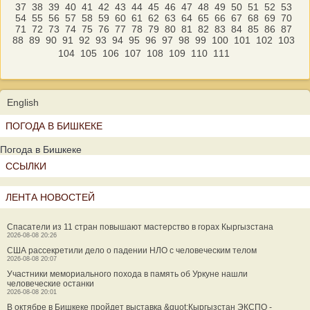
37
38
39
40
41
42
43
44
45
46
47
48
49
50
51
52
53
54
55
56
57
58
59
60
61
62
63
64
65
66
67
68
69
70
71
72
73
74
75
76
77
78
79
80
81
82
83
84
85
86
87
88
89
90
91
92
93
94
95
96
97
98
99
100
101
102
103
104
105
106
107
108
109
110
111
English
ПОГОДА В БИШКЕКЕ
Погода в Бишкеке
ССЫЛКИ
ЛЕНТА НОВОСТЕЙ
Спасатели из 11 стран повышают мастерство в горах Кыргызстана
2026-08-08 20:26
США рассекретили дело о падении НЛО с человеческим телом
2026-08-08 20:07
Участники мемориального похода в память об Уркуне нашли
человеческие останки
2026-08-08 20:01
В октябре в Бишкеке пройдет выставка &quot;Кыргызстан ЭКСПО -