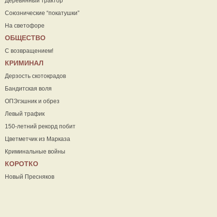
Деревянный трактор
Союзнические “покатушки”
На светофоре
ОБЩЕСТВО
С возвращением!
КРИМИНАЛ
Дерзость скотокрадов
Бандитская воля
ОПЭгэшник и обрез
Левый трафик
150-летний рекорд побит
Цветметчик из Марказа
Криминальные войны
КОРОТКО
Новый Пресняков