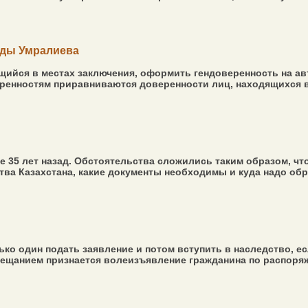
лды Умралиева
ящийся в местах заключения, оформить гендоверенность на ав
ренностям приравниваются доверенности лиц, находящихся в 
е 35 лет назад. Обстоятельства сложились таким образом, чт
ва Казахстана, какие документы необходимы и куда надо обра
ко один подать заявление и потом вступить в наследство, ес
Завещанием признается волеизъявление гражданина по распоря