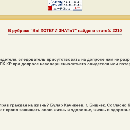
В рубрике "ВЫ ХОТЕЛИ ЗНАТЬ?" найдено статей: 2210
детеля, следователь присутствовать на допросе нам не разре
93 УПК КР при допросе несовершеннолетнего свидетеля или поте
прав граждан на жизнь? Булар Качикеев, г. Бишкек. Согласно
ет право защищать свою жизнь и здоровье, жизнь и здоровье