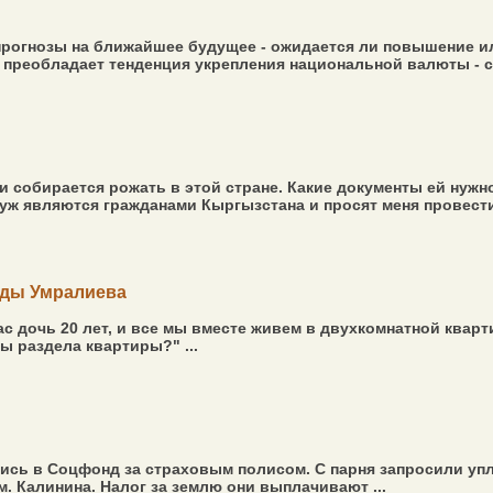
прогнозы на ближайшее будущее - ожидается ли повышение ил
 преобладает тенденция укрепления национальной валюты - со
и собирается рожать в этой стране. Какие документы ей нужн
ж являются гражданами Кыргызстана и просят меня провести 
лды Умралиева
нас дочь 20 лет, и все мы вместе живем в двухкомнатной кварт
ы раздела квартиры?" ...
сь в Соцфонд за страховым полисом. С парня запросили упл
. Калинина. Налог за землю они выплачивают ...