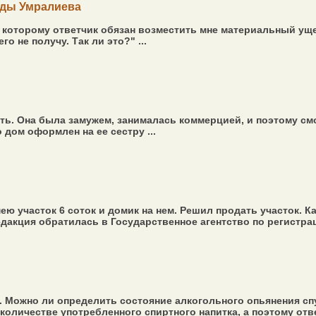
лды Умралиева
о которому ответчик обязан возместить мне материальный уще
го не получу. Так ли это?" ...
ть. Она была замужем, занималась коммерцией, и поэтому см
 дом оформлен на ее сестру ...
ю участок 6 соток и домик на нем. Решил продать участок. К
едакция обратилась в Государственное агентство по регистра
Можно ли определить состояние алкогольного опьянения спуст
количестве употребленного спиртного напитка, а поэтому отве