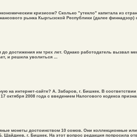
кономическим кризисом? Сколько "утекло" капитала из страны
ансового рынка Кыргызской Республики (далее финнадзор) с
м до достижения им трех лет. Однако работодатель вызвал ме
ет, и решила уволиться ...
нную на интернет-сайте? А. Забаров, г. Бишкек. В соответств
17 октября 2008 года с введением Налогового кодекса признан
ные монеты достоинством 10 сомов. Они коллекционные ил
. Шайдиев, г. Бишкек. На этот вопрос редакция попросила отв