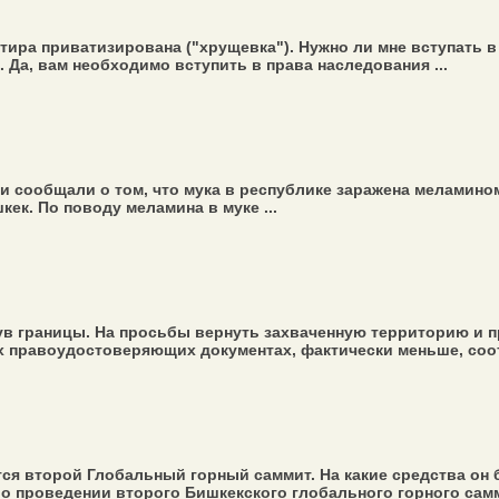
артира приватизирована ("хрущевка"). Нужно ли мне вступать 
 Да, вам необходимо вступить в права наследования ...
сообщали о том, что мука в республике заражена меламином.
кек. По поводу меламина в муке ...
ув границы. На просьбы вернуть захваченную территорию и пр
их правоудостоверяющих документах, фактически меньше, соотв
ся второй Глобальный горный саммит. На какие средства он б
 о проведении второго Бишкекского глобального горного самми