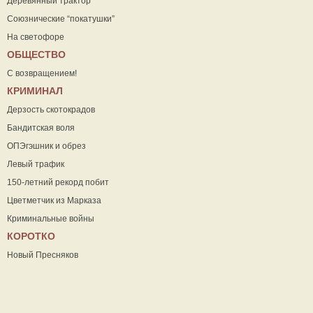
Деревянный трактор
Союзнические “покатушки”
На светофоре
ОБЩЕСТВО
С возвращением!
КРИМИНАЛ
Дерзость скотокрадов
Бандитская воля
ОПЭгэшник и обрез
Левый трафик
150-летний рекорд побит
Цветметчик из Марказа
Криминальные войны
КОРОТКО
Новый Пресняков