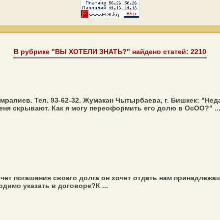
В рубрике "ВЫ ХОТЕЛИ ЗНАТЬ?" найдено статей: 2210
ралиев. Тел. 93-62-32. Жумакан Чытырбаева, г. Бишкек: "Нед
я скрывают. Как я могу переоформить его долю в ОсОО?" ..
счет погашения своего долга он хочет отдать нам принадлежа
димо указать в договоре?К ...