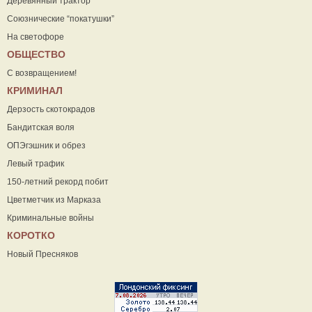
Деревянный трактор
Союзнические “покатушки”
На светофоре
ОБЩЕСТВО
С возвращением!
КРИМИНАЛ
Дерзость скотокрадов
Бандитская воля
ОПЭгэшник и обрез
Левый трафик
150-летний рекорд побит
Цветметчик из Марказа
Криминальные войны
КОРОТКО
Новый Пресняков