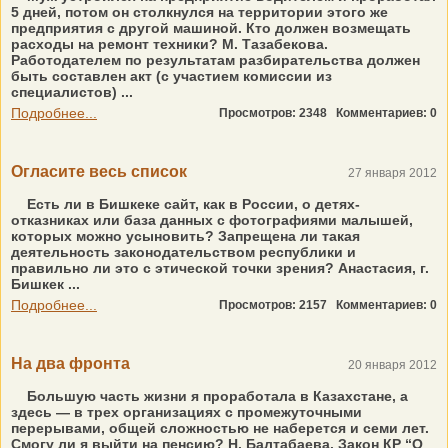
5 дней, потом он столкнулся на территории этого же
предприятия с другой машиной. Кто должен возмещать
расходы на ремонт техники? М. Тазабекова.
Работодателем по результатам разбирательства должен
быть составлен акт (с участием комиссии из
специалистов) ...
Подробнее...
Просмотров: 2348
Комментариев: 0
Огласите весь список
27 января 2012
Есть ли в Бишкеке сайт, как в России, о детях-
отказниках или база данных с фотографиями малышей,
которых можно усыновить? Запрещена ли такая
деятельность законодательством республики и
правильно ли это с этической точки зрения? Анастасия, г.
Бишкек ...
Подробнее...
Просмотров: 2157
Комментариев: 0
На два фронта
20 января 2012
Большую часть жизни я проработала в Казахстане, а
здесь — в трех организациях с промежуточными
перерывами, общей сложностью не наберется и семи лет.
Смогу ли я выйти на пенсию? Н. Балтабаева. Закон КР “О