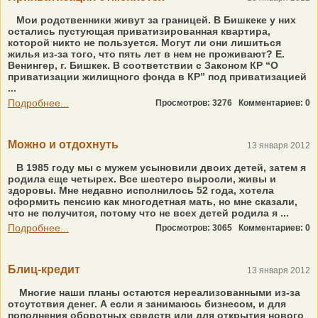
Мои родственники живут за границей. В Бишкеке у них
остались пустующая приватизированная квартира,
которой никто не пользуется. Могут ли они лишиться
жилья из-за того, что пять лет в нем не проживают? Е.
Венингер, г. Бишкек. В соответствии с Законом КР “О
приватизации жилищного фонда в КР” под приватизацией
...
Подробнее...
Просмотров: 3276
Комментариев: 0
Можно и отдохнуть
13 января 2012
В 1985 году мы с мужем усыновили двоих детей, затем я
родила еще четырех. Все шестеро выросли, живы и
здоровы. Мне недавно исполнилось 52 года, хотела
оформить пенсию как многодетная мать, но мне сказали,
что не получится, потому что не всех детей родила я ...
Подробнее...
Просмотров: 3065
Комментариев: 0
Блиц-кредит
13 января 2012
Многие наши планы остаются нереализованными из-за
отсутствия денег. А если я занимаюсь бизнесом, и для
пополнения оборотных средств или для открытия нового