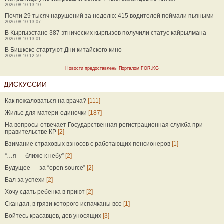
2026-08-10 13:10
Почти 29 тысяч нарушений за неделю: 415 водителей поймали пьяными
2026-08-10 13:07
В Кыргызстане 387 этнических кыргызов получили статус кайрылмана
2026-08-10 13:01
В Бишкеке стартуют Дни китайского кино
2026-08-10 12:59
Новости предоставлены Порталом FOR.KG
ДИСКУССИИ
Как пожаловаться на врача?
[111]
Жилье для матери-одиночки
[187]
На вопросы отвечает Государственная регистрационная служба при
правительстве КР
[2]
Взимание страховых взносов с работающих пенсионеров
[1]
“…я — ближе к небу”
[2]
Будущее — за “open source”
[2]
Бал за успехи
[2]
Хочу сдать ребенка в приют
[2]
Скандал, в грязи которого испачканы все
[1]
Бойтесь красавцев, дев уносящих
[3]