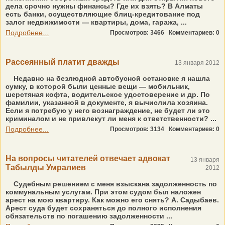
дела срочно нужны финансы? Где их взять? В Алматы
есть банки, осуществляющие блиц-кредитование под
залог недвижимости — квартиры, дома, гаража, ...
Подробнее...
Просмотров: 3466
Комментариев: 0
Рассеянный платит дважды
13 января 2012
Недавно на безлюдной автобусной остановке я нашла
сумку, в которой были ценные вещи — мобильник,
шерстяная кофта, водительское удостоверение и др. По
фамилии, указанной в документе, я вычислила хозяина.
Если я потребую у него вознаграждение, не будет ли это
криминалом и не привлекут ли меня к ответственности? ...
Подробнее...
Просмотров: 3134
Комментариев: 0
На вопросы читателей отвечает адвокат
13 января
Табылды Умралиев
2012
Судебным решением с меня взыскана задолженность по
коммунальным услугам. При этом судом был наложен
арест на мою квартиру. Как можно его снять? А. Садыбаев.
Арест суда будет сохраняться до полного исполнения
обязательств по погашению задолженности ...