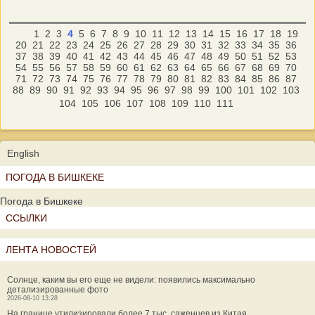
1
2
3
4
5
6
7
8
9
10
11
12
13
14
15
16
17
18
19
20
21
22
23
24
25
26
27
28
29
30
31
32
33
34
35
36
37
38
39
40
41
42
43
44
45
46
47
48
49
50
51
52
53
54
55
56
57
58
59
60
61
62
63
64
65
66
67
68
69
70
71
72
73
74
75
76
77
78
79
80
81
82
83
84
85
86
87
88
89
90
91
92
93
94
95
96
97
98
99
100
101
102
103
104
105
106
107
108
109
110
111
English
ПОГОДА В БИШКЕКЕ
Погода в Бишкеке
ССЫЛКИ
ЛЕНТА НОВОСТЕЙ
Солнце, каким вы его еще не видели: появились максимально
детализированные фото
2026-08-10 13:28
На границе утилизировали более 7 тыс. саженцев из Китая