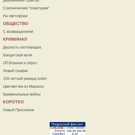
Деревянный трактор
Союзнические “покатушки”
На светофоре
ОБЩЕСТВО
С возвращением!
КРИМИНАЛ
Дерзость скотокрадов
Бандитская воля
ОПЭгэшник и обрез
Левый трафик
150-летний рекорд побит
Цветметчик из Марказа
Криминальные войны
КОРОТКО
Новый Пресняков