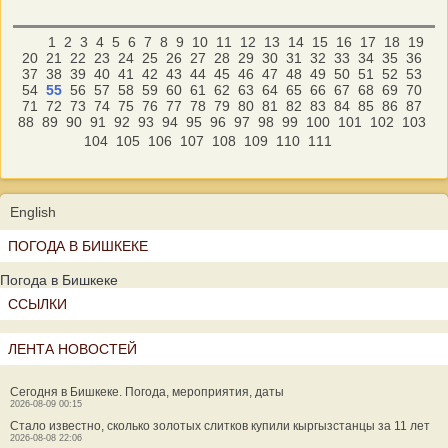
1
2
3
4
5
6
7
8
9
10
11
12
13
14
15
16
17
18
19
20
21
22
23
24
25
26
27
28
29
30
31
32
33
34
35
36
37
38
39
40
41
42
43
44
45
46
47
48
49
50
51
52
53
54
55
56
57
58
59
60
61
62
63
64
65
66
67
68
69
70
71
72
73
74
75
76
77
78
79
80
81
82
83
84
85
86
87
88
89
90
91
92
93
94
95
96
97
98
99
100
101
102
103
104
105
106
107
108
109
110
111
English
ПОГОДА В БИШКЕКЕ
Погода в Бишкеке
ССЫЛКИ
ЛЕНТА НОВОСТЕЙ
Сегодня в Бишкеке. Погода, мероприятия, даты
2026-08-09 00:15
Стало известно, сколько золотых слитков купили кыргызстанцы за 11 лет
2026-08-08 22:06