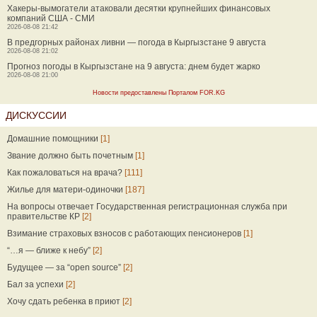
Хакеры-вымогатели атаковали десятки крупнейших финансовых
компаний США - СМИ
2026-08-08 21:42
В предгорных районах ливни — погода в Кыргызстане 9 августа
2026-08-08 21:02
Прогноз погоды в Кыргызстане на 9 августа: днем будет жарко
2026-08-08 21:00
Новости предоставлены Порталом FOR.KG
ДИСКУССИИ
Домашние помощники
[1]
Звание должно быть почетным
[1]
Как пожаловаться на врача?
[111]
Жилье для матери-одиночки
[187]
На вопросы отвечает Государственная регистрационная служба при
правительстве КР
[2]
Взимание страховых взносов с работающих пенсионеров
[1]
“…я — ближе к небу”
[2]
Будущее — за “open source”
[2]
Бал за успехи
[2]
Хочу сдать ребенка в приют
[2]