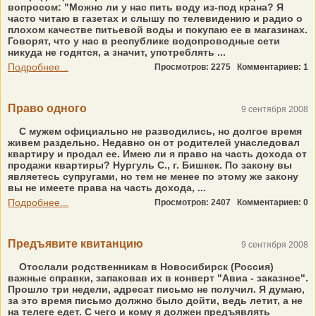
вопросом: "Можно ли у нас пить воду из-под крана? Я
часто читаю в газетах и слышу по телевидению и радио о
плохом качестве питьевой воды и покупаю ее в магазинах.
Говорят, что у нас в республике водопроводные сети
никуда не годятся, а значит, употреблять ...
Подробнее...
Просмотров: 2275
Комментариев: 1
Право одного
9 сентября 2008
С мужем официально не разводились, но долгое время
живем раздельно. Недавно он от родителей унаследовал
квартиру и продал ее. Имею ли я право на часть дохода от
продажи квартиры? Нургуль С., г. Бишкек. По закону вы
являетесь супругами, но тем не менее по этому же закону
вы не имеете права на часть дохода, ...
Подробнее...
Просмотров: 2407
Комментариев: 0
Предъявите квитанцию
9 сентября 2008
Отослали родственникам в Новосибирск (Россия)
важные справки, запаковав их в конверт "Авиа - заказное".
Прошло три недели, адресат письмо не получил. Я думаю,
за это время письмо должно было дойти, ведь летит, а не
на телеге едет. С чего и кому я должен предъявлять