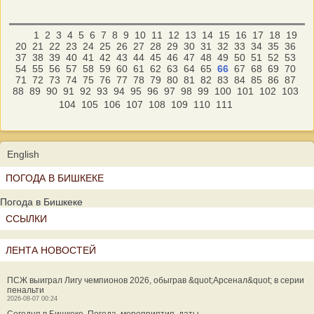
1
2
3
4
5
6
7
8
9
10
11
12
13
14
15
16
17
18
19
20
21
22
23
24
25
26
27
28
29
30
31
32
33
34
35
36
37
38
39
40
41
42
43
44
45
46
47
48
49
50
51
52
53
54
55
56
57
58
59
60
61
62
63
64
65
66
67
68
69
70
71
72
73
74
75
76
77
78
79
80
81
82
83
84
85
86
87
88
89
90
91
92
93
94
95
96
97
98
99
100
101
102
103
104
105
106
107
108
109
110
111
English
ПОГОДА В БИШКЕКЕ
Погода в Бишкеке
ССЫЛКИ
ЛЕНТА НОВОСТЕЙ
ПСЖ выиграл Лигу чемпионов 2026, обыграв &quot;Арсенал&quot; в серии
пенальти
2026-08-07 00:24