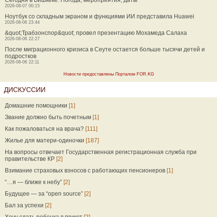
Сегодня в Бишкеке. Погода, мероприятия, даты
2026-08-07 00:15
Ноутбук со складным экраном и функциями ИИ представила Huawei
2026-08-06 23:44
&quot;Трабзонспор&quot; провел презентацию Мохамеда Салаха
2026-08-06 22:27
После миграционного кризиса в Сеуте остается больше тысячи детей и
подростков
2026-08-06 22:11
Новости предоставлены Порталом FOR.KG
ДИСКУССИИ
Домашние помощники
[1]
Звание должно быть почетным
[1]
Как пожаловаться на врача?
[111]
Жилье для матери-одиночки
[187]
На вопросы отвечает Государственная регистрационная служба при
правительстве КР
[2]
Взимание страховых взносов с работающих пенсионеров
[1]
“…я — ближе к небу”
[2]
Будущее — за “open source”
[2]
Бал за успехи
[2]