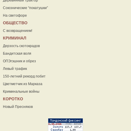
Деревянный трактор
Союзнические “покатушки”
На светофоре
ОБЩЕСТВО
С возвращением!
КРИМИНАЛ
Дерзость скотокрадов
Бандитская воля
ОПЭгэшник и обрез
Левый трафик
150-летний рекорд побит
Цветметчик из Марказа
Криминальные войны
КОРОТКО
Новый Пресняков