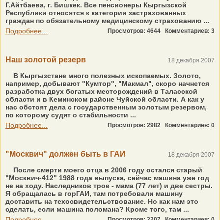
Г.Айтбаева, г. Бишкек. Все пенсионеры Кыргызской
Республики относятся к категории застрахованных
граждан по обязательному медицинскому страхованию ...
Подробнее...
Просмотров: 4644
Комментариев: 3
Наш золотой резерв
18 декабря 2007
В Кыргызстане много полезных ископаемых. Золото,
например, добывают "Кумтор", "Макмал", скоро начнется
разработка двух богатых месторождений в Таласской
области и в Кеминском районе Чуйской области. А как у
нас обстоят дела с государственным золотым резервом,
по которому судят о стабильности ...
Подробнее...
Просмотров: 2982
Комментариев: 0
"Москвич" должен быть в ГАИ
18 декабря 2007
После смерти моего отца в 2006 году остался старый
"Москвич-412" 1988 года выпуска, сейчас машина уже год
не на ходу. Наследников трое - мама (77 лет) и две сестры.
Я обращалась в горГАИ, там потребовали машину
доставить на техосвидетельствование. Но как нам это
сделать, если машина поломана? Кроме того, там ...
Подробнее...
Просмотров: 2207
Комментариев: 0