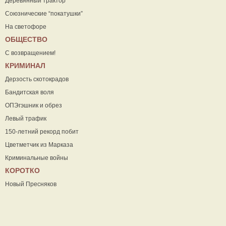
Деревянный трактор
Союзнические “покатушки”
На светофоре
ОБЩЕСТВО
С возвращением!
КРИМИНАЛ
Дерзость скотокрадов
Бандитская воля
ОПЭгэшник и обрез
Левый трафик
150-летний рекорд побит
Цветметчик из Марказа
Криминальные войны
КОРОТКО
Новый Пресняков