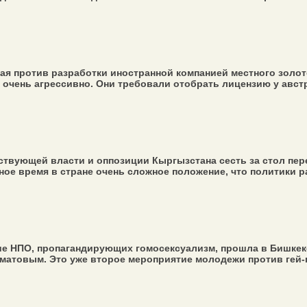
ная против разработки иностранной компанией местного золо
 очень агрессивно. Они требовали отобрать лицензию у авст
вующей власти и оппозиции Кыргызстана сесть за стол пере
ое время в стране очень сложное положение, что политики раз
е НПО, пропагандирующих гомосексуализм, прошла в Бишкеке
атовым. Это уже второе мероприятие молодежи против гей-п