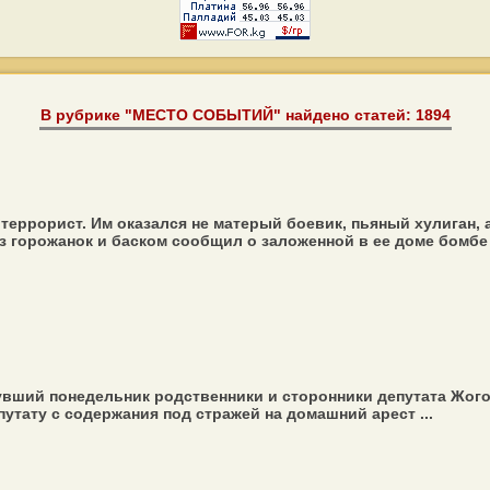
В рубрике "МЕСТО СОБЫТИЙ" найдено статей: 1894
еррорист. Им оказался не матерый боевик, пьяный хулиган,
з горожанок и баском сообщил о заложенной в ее доме бомбе .
увший понедельник родственники и сторонники депутата Жого
тату с содержания под стражей на домашний арест ...