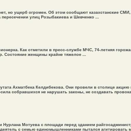
т, но ущерб огромен. Об этом сообщают казахстанские СМИ, 
 пересечении улиц Розыбакиева и Шевченко ...
ионерка. Как отметили в пресс-службе МЧС, 74-летняя горожа
. Состояние женщины крайне тяжелое ...
утата Ахматбека Келдибекова. Они провели в столице акцию 
ла собравшихся не нарушать законы, не создавать провокаци
Нурлана Мотуева с площади перед зданием рай­госадминистра
 деятель с семью единомышленниками пытался агитировать ме