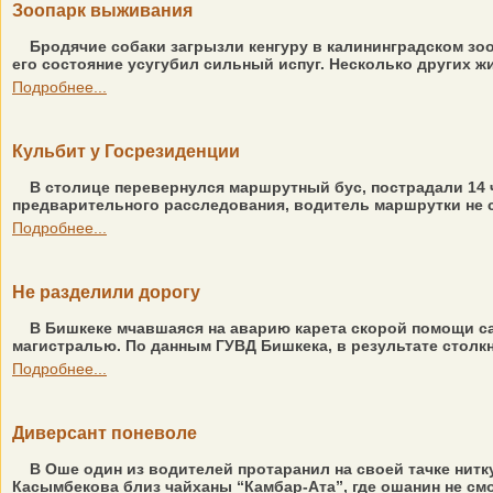
Зоопарк выживания
Бродячие собаки загрызли кенгуру в калининградском зоо
его состояние усугубил сильный испуг. Несколько других жи
Подробнее...
Кульбит у Госрезиденции
В столице перевернулся маршрутный бус, пострадали 14 ч
предварительного расследования, водитель маршрутки не с
Подробнее...
Не разделили дорогу
В Бишкеке мчавшаяся на аварию карета скорой помощи са
магистралью. По данным ГУВД Бишкека, в результате столкн
Подробнее...
Диверсант поневоле
В Оше один из водителей протаранил на своей тачке нитку
Касымбекова близ чайханы “Камбар-Ата”, где ошанин не смо