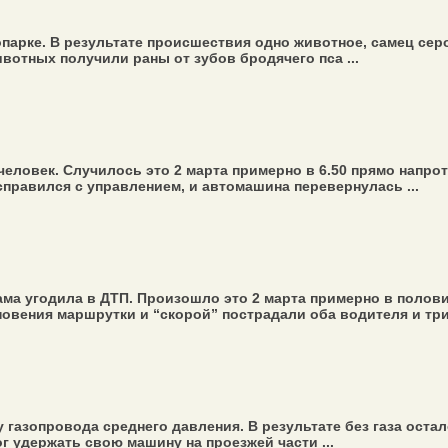
парке. В результате происшествия одно животное, самец серо
вотных получили раны от зубов бродячего пса ...
еловек. Случилось это 2 марта примерно в 6.50 прямо напрот
правился с управлением, и автомашина перевернулась ...
ма угодила в ДТП. Произошло это 2 марта примерно в полови
овения маршрутки и “скорой” пострадали оба водителя и три 
 газопровода среднего давления. В результате без газа оста
г удержать свою машину на проезжей части ...