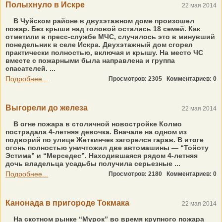
Полыхнуло в Искре
22 мая 2014
В Чуйском районе в двухэтажном доме произошел
пожар. Без крыши над головой остались 18 семей. Как
отметили в пресс-службе МЧС, случилось это в минувший
понедельник в селе Искра. Двухэтажный дом сгорел
практически полностью, включая и крышу. На место ЧС
вместе с пожарными была направлена и группа
спасателей. ...
Подробнее...
Просмотров: 2305
Комментариев: 0
Выгорели до железа
22 мая 2014
В огне пожара в столичной новостройке Колмо
пострадала 4-летняя девочка. Вначале на одном из
подворий по улице Жеткинчек загорелся гараж. В итоге
огонь полностью уничтожил две автомашины — “Тойоту
Эстима” и “Мерседес”. Находившаяся рядом 4-летняя
дочь владельца усадьбы получила серьезные ...
Подробнее...
Просмотров: 2180
Комментариев: 0
Канонада в пригороде Токмака
22 мая 2014
На скотном рынке “Мурок” во время крупного пожара