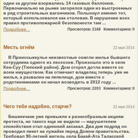
один за другим взорвались 14 газовых баллонов.
Первоначально на рынке загорелся один из выстроенных
в ряд строительных вагончиков. Полыхнул именно тот,
который использовался как столовая. В нарушение всех
правил противопожарной безопасности там ...
Подробнее...
Просмотров: 2168
Комментариев: 0
Месть огнём
22 мая 2014
В Прииссыккулье неизвестные сожгли жилье бывшего
сотрудника одного из лесхозов. Произошло это в селе
Кен-Суу (Тюпский район). Дом сгорел дотла вместе со
всем имуществом. Как отмечает владелец теперь уже не
жилья, а развалин на пепелище, дом вместе с
родственниками он начал возводить в 2012 году ...
Подробнее...
Просмотров: 2203
Комментариев: 0
Чего тебе надобно, старче?
22 мая 2014
Бишкекчане уже привыкли к разнообразным акциям
протеста, но такого еще не видели — нарушителем
спокойствия стал одинокий аксакал. Два дня подряд он
проводил пикет на лужайке перед Домом правительства.
Требовал 90-летний житель села Бакай-Ата Таласской