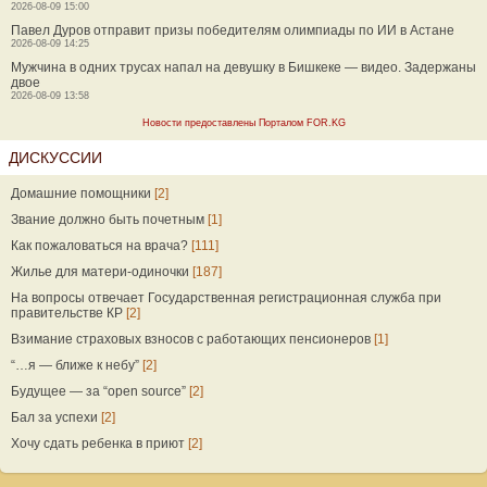
2026-08-09 15:00
Павел Дуров отправит призы победителям олимпиады по ИИ в Астане
2026-08-09 14:25
Мужчина в одних трусах напал на девушку в Бишкеке — видео. Задержаны
двое
2026-08-09 13:58
Новости предоставлены Порталом FOR.KG
ДИСКУССИИ
Домашние помощники
[2]
Звание должно быть почетным
[1]
Как пожаловаться на врача?
[111]
Жилье для матери-одиночки
[187]
На вопросы отвечает Государственная регистрационная служба при
правительстве КР
[2]
Взимание страховых взносов с работающих пенсионеров
[1]
“…я — ближе к небу”
[2]
Будущее — за “open source”
[2]
Бал за успехи
[2]
Хочу сдать ребенка в приют
[2]