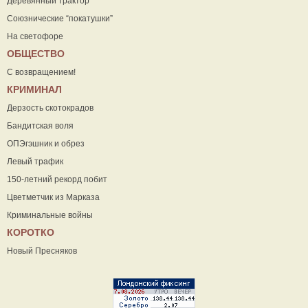
Деревянный трактор
Союзнические “покатушки”
На светофоре
ОБЩЕСТВО
С возвращением!
КРИМИНАЛ
Дерзость скотокрадов
Бандитская воля
ОПЭгэшник и обрез
Левый трафик
150-летний рекорд побит
Цветметчик из Марказа
Криминальные войны
КОРОТКО
Новый Пресняков