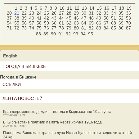
1
2
3
4
5
6
7
8
9
10
11
12
13
14
15
16
17
18
19
20
21
22
23
24
25
26
27
28
29
30
31
32
33
34
35
36
37
38
39
40
41
42
43
44
45
46
47
48
49
50
51
52
53
54
55
56
57
58
59
60
61
62
63
64
65
66
67
68
69
70
71
72
73
74
75
76
77
78
79
80
81
82
83
84
85
86
87
88
89
90
91
92
93
94
95
English
ПОГОДА В БИШКЕКЕ
Погода в Бишкеке
ССЫЛКИ
ЛЕНТА НОВОСТЕЙ
Кратковременные дожди — погода в Кыргызстане 10 августа
2026-08-09 17:22
В Кыргызстане почтили память жертв Уркуна 1916 года
2026-08-09 15:59
Панорама Бишкека и красная луна Иссык-Куля: фото и видео читателей
24.kg