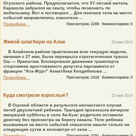
Огузского района. Предполагается, что 57-летний житель
Каракола забрался на скалу, чтобы позвонить по
мобильнику. Вот и поговорил… Для поисков тела на место
событий направлялись спасатели ...
Подробнее...
Просмотров: 2288
Комментариев: 0
Живой шлагбаум на Алае
29 мая 2014
В Алайском районе практически всю текущую неделю,
начиная с 27 мая, была перекрыта стратегическая трасса
Ош — Иркештам. Блокировали движение транспорта
сторонники арестованного депутата парламента от
фракции “Ата-Журт” Ахматбека Келдибекова ...
Подробнее...
Просмотров: 2418
Комментариев: 0
Куда смотрели взрослые?
22 мая 2014
В Ошской области в результате несчастного случая
погиб двухлетний ребенок. Трагедия произошла вечером
минувшей субботы в селе Ак-Кыя: родители оставили
девочку без присмотра на берегу канала. Тело ребенка
вызванные на место событий спасатели нашли только на
следующие сутки в километре от села ...
Подробнее...
Просмотров: 2191
Комментариев: 0