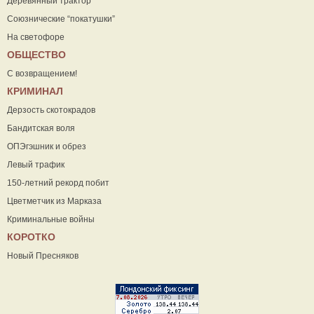
Деревянный трактор
Союзнические “покатушки”
На светофоре
ОБЩЕСТВО
С возвращением!
КРИМИНАЛ
Дерзость скотокрадов
Бандитская воля
ОПЭгэшник и обрез
Левый трафик
150-летний рекорд побит
Цветметчик из Марказа
Криминальные войны
КОРОТКО
Новый Пресняков