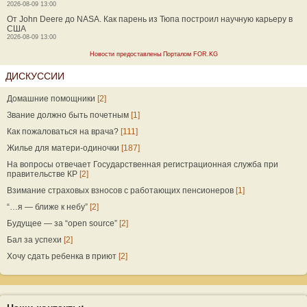
2026-08-09 13:00
От John Deere до NASA. Как парень из Тюпа построил научную карьеру в
США
2026-08-09 13:00
Новости предоставлены Порталом FOR.KG
ДИСКУССИИ
Домашние помощники
[2]
Звание должно быть почетным
[1]
Как пожаловаться на врача?
[111]
Жилье для матери-одиночки
[187]
На вопросы отвечает Государственная регистрационная служба при
правительстве КР
[2]
Взимание страховых взносов с работающих пенсионеров
[1]
“…я — ближе к небу”
[2]
Будущее — за “open source”
[2]
Бал за успехи
[2]
Хочу сдать ребенка в приют
[2]