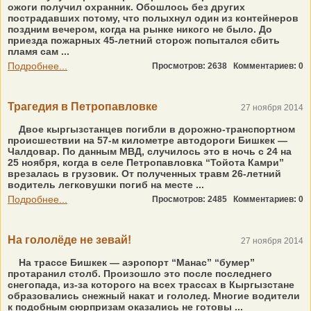
ожоги получил охранник. Обошлось без других
пострадавших потому, что полыхнул один из контейнеров
поздним вечером, когда на рынке никого не было. До
приезда пожарных 45-летний сторож попытался сбить
пламя сам ...
Подробнее...
Просмотров: 2638
Комментариев: 0
Трагедия в Петропавловке
27 ноября 2014
Двое кыргызстанцев погибли в дорожно-транспортном
происшествии на 57-м километре автодороги Бишкек —
Чалдовар. По данным МВД, случилось это в ночь с 24 на
25 ноября, когда в селе Петропавловка “Тойота Камри”
врезалась в грузовик. От полученных травм 26-летний
водитель легковушки погиб на месте ...
Подробнее...
Просмотров: 2485
Комментариев: 0
На гололёде не зевай!
27 ноября 2014
На трассе Бишкек — аэропорт “Манас” “бумер”
протаранил столб. Произошло это после последнего
снегопада, из-за которого на всех трассах в Кыргызстане
образовались снежный накат и гололед. Многие водители
к подобным сюрпризам оказались не готовы ...