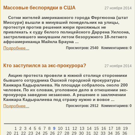
Массовые беспорядки в США
27 ноября 2014
Сотни жителей американского города Фергюсона (штат
Миссури) вышли в минувший понедельник на улицы,
протестуя против решения жюри присяжных не
привлекать к суду белого полицейского Даррена Уилсона,
застрелившего минувшим летом безоружного 18-летнего
афроамериканца Майкла Брауна ...
Подробнее...
Просмотров: 2540
Комментариев: 0
Кто заступился за экс-прокурора?
27 ноября 2014
Акцию протеста провели в южной столице сторонники
бывшего сотрудника Ошской городской прокуратуры
Канжара Кадыралиева. На площади собралось около 200
человек. По их словам, уголовное дело в отношении экс-
прокурора заведено незаконно. А решение о заключении
Канжара Кадыралиева под стражу нужно и вовсе ...
Подробнее...
Просмотров: 2912
Комментариев: 0
1
2
3
4
5
6
7
8
9
10
11
12
13
14
15
16
17
18
19
20
21
22
23
24
25
26
27
28
29
30
31
32
33
34
35
36