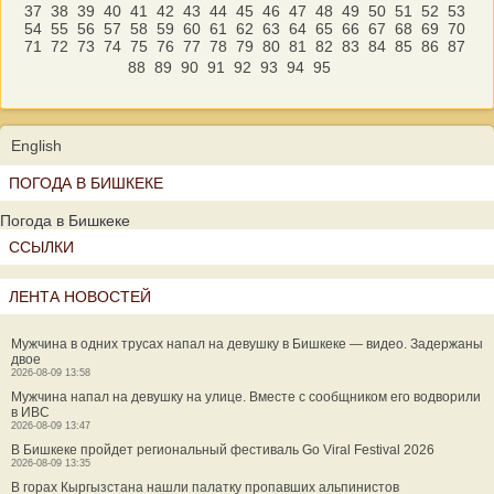
37
38
39
40
41
42
43
44
45
46
47
48
49
50
51
52
53
54
55
56
57
58
59
60
61
62
63
64
65
66
67
68
69
70
71
72
73
74
75
76
77
78
79
80
81
82
83
84
85
86
87
88
89
90
91
92
93
94
95
English
ПОГОДА В БИШКЕКЕ
Погода в Бишкеке
ССЫЛКИ
ЛЕНТА НОВОСТЕЙ
Мужчина в одних трусах напал на девушку в Бишкеке — видео. Задержаны
двое
2026-08-09 13:58
Мужчина напал на девушку на улице. Вместе с сообщником его водворили
в ИВС
2026-08-09 13:47
В Бишкеке пройдет региональный фестиваль Go Viral Festival 2026
2026-08-09 13:35
В горах Кыргызстана нашли палатку пропавших альпинистов