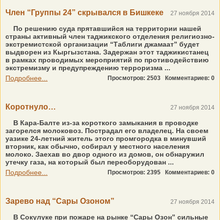
Член “Группы 24” скрывался в Бишкеке
27 ноября 2014
По решению суда прятавшийся на территории нашей
страны активный член таджикского отделения религиозно-
экстремистской организации “Таблиги джамаат” будет
выдворен из Кыргызстана. Задержан этот таджикистанец
в рамках проводимых мероприятий по противодействию
экстремизму и предупреждению терроризма ...
Подробнее...
Просмотров: 2503
Комментариев: 0
Коротнуло…
27 ноября 2014
В Кара-Балте из-за короткого замыкания в проводке
загорелся молоковоз. Пострадал его владелец. На своем
уазике 24-летний житель этого промгородка в минувший
вторник, как обычно, собирал у местного населения
молоко. Заехав во двор одного из домов, он обнаружил
утечку газа, на который был переоборудован ...
Подробнее...
Просмотров: 2395
Комментариев: 0
Зарево над “Сары Озоном”
27 ноября 2014
В Сокулуке при пожаре на рынке “Сары Озон” сильные