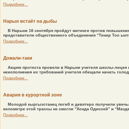
Подробнее...
Нарын встаёт на дыбы
В Нарыне 16 сентября пройдут митинги против повышения
представители общественного объединения “Тенир Тоо ынты
Подробнее...
Дожали-таки
Акцию протеста провели в Нарыне учителя школы-лицея им
неисполнения их требований учителя обещали начать голод
Подробнее...
Авария в курортной зоне
Молодой кыргызстанец погиб и девятеро получили увечья
километре этой трассы не смогли “Хонда Одиссей” и “Мазд
Подробнее...