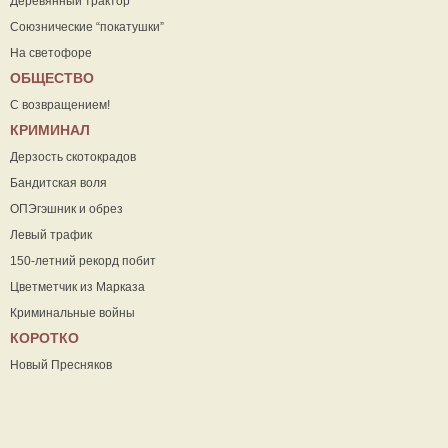
Деревянный трактор
Союзнические “покатушки”
На светофоре
ОБЩЕСТВО
С возвращением!
КРИМИНАЛ
Дерзость скотокрадов
Бандитская воля
ОПЭгэшник и обрез
Левый трафик
150-летний рекорд побит
Цветметчик из Марказа
Криминальные войны
КОРОТКО
Новый Пресняков