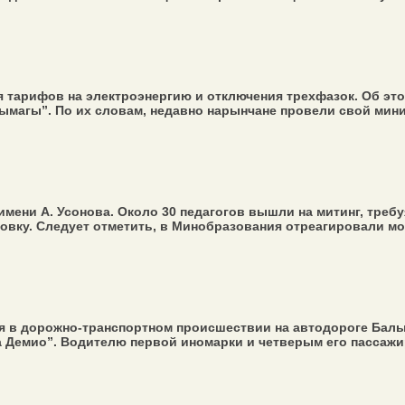
 тарифов на электроэнергию и отключения трехфазок. Об эт
магы”. По их словам, недавно нарынчане провели свой мини-к
ени А. Усонова. Около 30 педагогов вышли на митинг, требуя
овку. Следует отметить, в Минобразования отреагировали мол
 в дорожно-транспортном происшествии на автодороге Балы
а Демио”. Водителю первой иномарки и четверым его пассажир