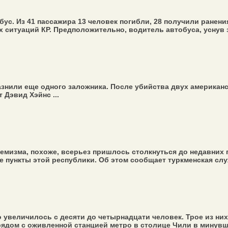
ус. Из 41 пассажира 13 человек погибли, 28 получили ранени
итуаций КР. Предположительно, водитель автобуса, уснув за
азнили еще одного заложника. После убийства двух америк
Дэвид Хэйнс ...
емизма, похоже, всерьез пришлось столкнуться до недавних 
 пункты этой республики. Об этом сообщает туркменская служ
 увеличилось с десяти до четырнадцати человек. Трое из них
дом с оживленной станцией метро в столице Чили в минувши