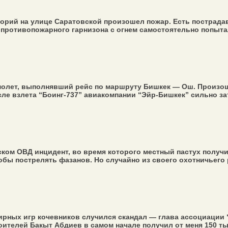
рий на улице Саратовской произошел пожар. Есть пострадавш
противопожарного гарнизона с огнем самостоятельно попытала
лет, выполнявший рейс по маршруту Бишкек — Ош. Произошл
е взлета “Боинг-737” авиакомпании “Эйр-Бишкек” сильно зат
ском ОВД инцидент, во время которого местный пастух получ
обы пострелять фазанов. Но случайно из своего охотничьего ру
рных игр кочевников случился скандал — глава ассоциации 
ителей Бакыт Абдиев в самом начале получил от меня 150 тыс