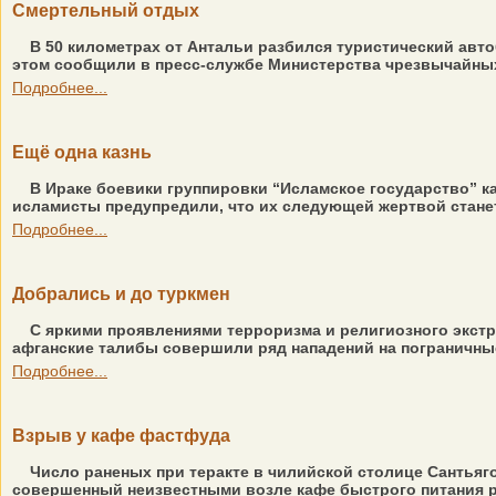
Смертельный отдых
В 50 километрах от Антальи разбился туристический автоб
этом сообщили в пресс-службе Министерства чрезвычайных с
Подробнее...
Ещё одна казнь
В Ираке боевики группировки “Исламское государство” к
исламисты предупредили, что их следующей жертвой станет 
Подробнее...
Добрались и до туркмен
С яркими проявлениями терроризма и религиозного экстр
афганские талибы совершили ряд нападений на пограничные
Подробнее...
Взрыв у кафе фастфуда
Число раненых при теракте в чилийской столице Сантьяго
совершенный неизвестными возле кафе быстрого питания ря