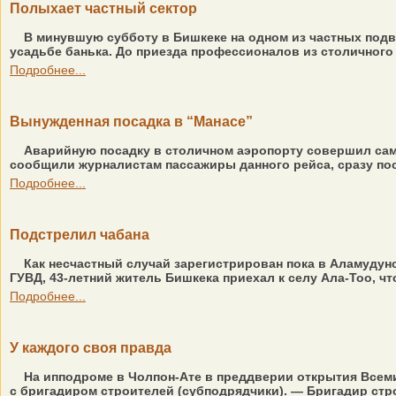
Полыхает частный сектор
В минувшую субботу в Бишкеке на одном из частных подво
усадьбе банька. До приезда профессионалов из столичного 
Подробнее...
Вынужденная посадка в “Манасе”
Аварийную посадку в столичном аэропорту совершил само
сообщили журналистам пассажиры данного рейса, сразу посл
Подробнее...
Подстрелил чабана
Как несчастный случай зарегистрирован пока в Аламудун
ГУВД, 43-летний житель Бишкека приехал к селу Ала-Тоо, чт
Подробнее...
У каждого своя правда
На ипподроме в Чолпон-Ате в преддверии открытия Всеми
с бригадиром строителей (субподрядчики). — Бригадир стро