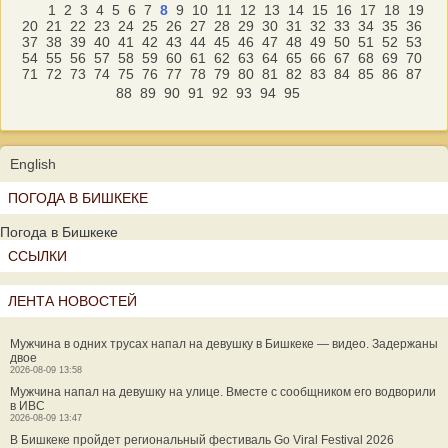
1
2
3
4
5
6
7
8
9
10
11
12
13
14
15
16
17
18
19
20
21
22
23
24
25
26
27
28
29
30
31
32
33
34
35
36
37
38
39
40
41
42
43
44
45
46
47
48
49
50
51
52
53
54
55
56
57
58
59
60
61
62
63
64
65
66
67
68
69
70
71
72
73
74
75
76
77
78
79
80
81
82
83
84
85
86
87
88
89
90
91
92
93
94
95
English
ПОГОДА В БИШКЕКЕ
Погода в Бишкеке
ССЫЛКИ
ЛЕНТА НОВОСТЕЙ
Мужчина в одних трусах напал на девушку в Бишкеке — видео. Задержаны
двое
2026-08-09 13:58
Мужчина напал на девушку на улице. Вместе с сообщником его водворили
в ИВС
2026-08-09 13:47
В Бишкеке пройдет региональный фестиваль Go Viral Festival 2026