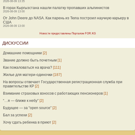
2026-08-09 13:35
В горах Кыргызстана нашли палатку пропавших альпинистов
2026-08-09 13:00
От John Deere до NASA. Как парень из Тюпа построил научную карьеру в
США
2026-08-09 13:00
Новости предоставлены Порталом FOR.KG
ДИСКУССИИ
Домашние помощники
[2]
Звание должно быть почетным
[1]
Как пожаловаться на врача?
[111]
Жилье для матери-одиночки
[187]
На вопросы отвечает Государственная регистрационная служба при
правительстве КР
[2]
Взимание страховых взносов с работающих пенсионеров
[1]
“…я — ближе к небу”
[2]
Будущее — за “open source”
[2]
Бал за успехи
[2]
Хочу сдать ребенка в приют
[2]