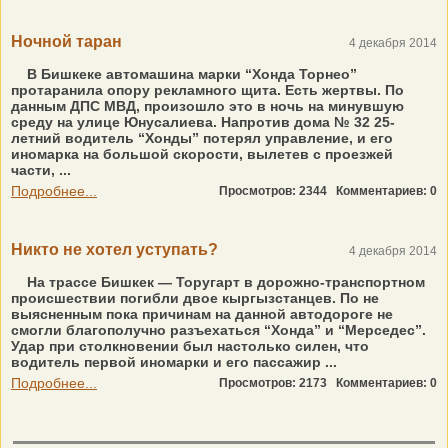
Ночной таран
4 декабря 2014
В Бишкеке автомашина марки “Хонда Торнео”
протаранила опору рекламного щита. Есть жертвы. По
данным ДПС МВД, произошло это в ночь на минувшую
среду на улице Юнусалиева. Напротив дома № 32 25-
летний водитель “Хонды” потерял управление, и его
иномарка на большой скорости, вылетев с проезжей
части, ...
Подробнее...
Просмотров: 2344
Комментариев: 0
Никто не хотел уступать?
4 декабря 2014
На трассе Бишкек — Торугарт в дорожно-транспортном
происшествии погибли двое кыргызстанцев. По не
выясненным пока причинам на данной автодороге не
смогли благополучно разъехаться “Хонда” и “Мерседес”.
Удар при столкновении был настолько силен, что
водитель первой иномарки и его пассажир ...
Подробнее...
Просмотров: 2173
Комментариев: 0