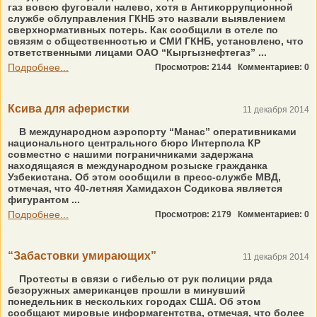
газ вовсю фуговали налево, хотя в Антикоррупционной
службе облуправления ГКНБ это назвали выявлением
сверхнормативных потерь. Как сообщили в отеле по
связям с общественностью и СМИ ГКНБ, установлено, что
ответственными лицами ОАО “Кыргызнефтегаз” ...
Подробнее...
Просмотров: 2144
Комментариев: 0
Ксива для аферистки
11 декабря 2014
В международном аэропорту “Манас” оперативниками
национального центрального бюро Интерпола КР
совместно с нашими пограничниками задержана
находящаяся в международном розыске гражданка
Узбекистана. Об этом сообщили в пресс-службе МВД,
отмечая, что 40-летняя Хамидахон Содикова является
фигурантом ...
Подробнее...
Просмотров: 2179
Комментариев: 0
“Забастовки умирающих”
11 декабря 2014
Протесты в связи с гибелью от рук полиции ряда
безоружных американцев прошли в минувший
понедельник в нескольких городах США. Об этом
сообщают мировые информагентства, отмечая, что более