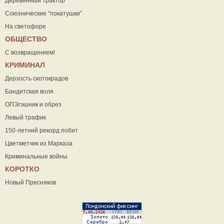
Деревянный трактор
Союзнические “покатушки”
На светофоре
ОБЩЕСТВО
С возвращением!
КРИМИНАЛ
Дерзость скотокрадов
Бандитская воля
ОПЭгэшник и обрез
Левый трафик
150-летний рекорд побит
Цветметчик из Марказа
Криминальные войны
КОРОТКО
Новый Пресняков