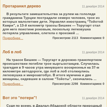
Протаранил дерево
11 декабря 2014
В результате замешательства за рулем на гололеде
гражданина Турции пострадали семеро человек, трое из
которых малолетние дети. Управлял иностранец “Тойотой
Камри”, а 13-й километр трассы Бишкек — Торугарт стал
для него поистине роковым, поскольку легковушка
потеряла управление, слетела с проезжей ...
Подробнее...
Просмотров: 2113
Комментариев: 0
Лоб в лоб
11 декабря 2014
На трассе Бишкек — Торугарт в дорожно-транспортном
происшествии погибли трое кыргызстанцев. Случилась
трагедия в 9 часов утра минувшего воскресенья на 37-м
километре автодороги, где лоб в лоб столкнулись
легковушка и микроавтобус. В итоге мужчина и две
женщины, сидевшие в салоне “Тойоты”, скончались ...
Подробнее...
Просмотров: 2298
Комментариев: 0
Вот это “потери”!
11 декабря 2014
Судя по всему, в Джалал-Абадской области природный