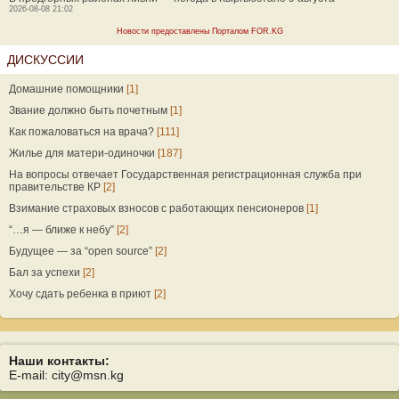
2026-08-08 21:02
Новости предоставлены Порталом FOR.KG
ДИСКУССИИ
Домашние помощники
[1]
Звание должно быть почетным
[1]
Как пожаловаться на врача?
[111]
Жилье для матери-одиночки
[187]
На вопросы отвечает Государственная регистрационная служба при
правительстве КР
[2]
Взимание страховых взносов с работающих пенсионеров
[1]
“…я — ближе к небу”
[2]
Будущее — за “open source”
[2]
Бал за успехи
[2]
Хочу сдать ребенка в приют
[2]
Наши контакты:
E-mail: city@msn.kg