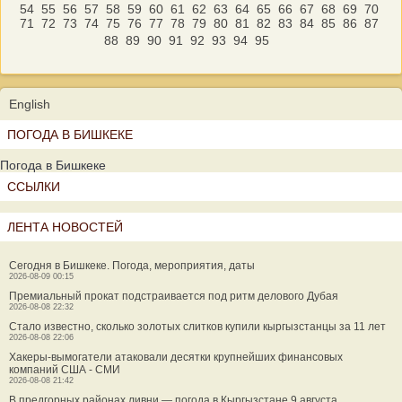
54
55
56
57
58
59
60
61
62
63
64
65
66
67
68
69
70
71
72
73
74
75
76
77
78
79
80
81
82
83
84
85
86
87
88
89
90
91
92
93
94
95
English
ПОГОДА В БИШКЕКЕ
Погода в Бишкеке
ССЫЛКИ
ЛЕНТА НОВОСТЕЙ
Сегодня в Бишкеке. Погода, мероприятия, даты
2026-08-09 00:15
Премиальный прокат подстраивается под ритм делового Дубая
2026-08-08 22:32
Стало известно, сколько золотых слитков купили кыргызстанцы за 11 лет
2026-08-08 22:06
Хакеры-вымогатели атаковали десятки крупнейших финансовых
компаний США - СМИ
2026-08-08 21:42
В предгорных районах ливни — погода в Кыргызстане 9 августа