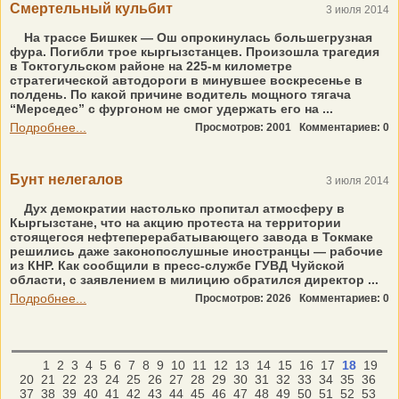
Смертельный кульбит
3 июля 2014
На трассе Бишкек — Ош опрокинулась большегрузная
фура. Погибли трое кыргызстанцев. Произошла трагедия
в Токтогульском районе на 225-м километре
стратегической автодороги в минувшее воскресенье в
полдень. По какой причине водитель мощного тягача
“Мерседес” с фургоном не смог удержать его на ...
Подробнее...
Просмотров: 2001
Комментариев: 0
Бунт нелегалов
3 июля 2014
Дух демократии настолько пропитал атмосферу в
Кыргызстане, что на акцию протеста на территории
стоящегося нефтеперерабатывающего завода в Токмаке
решились даже законопослушные иностранцы — рабочие
из КНР. Как сообщили в пресс-службе ГУВД Чуйской
области, с заявлением в милицию обратился директор ...
Подробнее...
Просмотров: 2026
Комментариев: 0
1
2
3
4
5
6
7
8
9
10
11
12
13
14
15
16
17
18
19
20
21
22
23
24
25
26
27
28
29
30
31
32
33
34
35
36
37
38
39
40
41
42
43
44
45
46
47
48
49
50
51
52
53