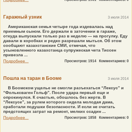
Гаражный узник
3 июля 2014
Американская семья четыре года издевалась над
приемным сыном. Его держали в заточении в гараже,
откуда выпускали только раз в неделю — на прогулку. Еду
давали в коробках и редко разрешали мыться. Об этом
сообщают казахстанские СМИ, отмечая, что
усыновленного казахстанца супружеская чета Тиссен
привезла ...
Подробнее...
Просмотров: 1914
Комментариев: 0
Пошла на таран в Бооме
3 июля 2014
В Боомском ущелье не смогли разъехаться “Лексус” и
“Фольксваген Гольф”. После удара первый еще и
опрокинулся. К счастью, обошлось без жертв. В
“Лексусе”, за рулем которого сидела молодая дама,
сработали подушки безопасности. И если не считать
предстоящих затрат на ремонт, мелких ссадин ...
Подробнее...
Просмотров: 1858
Комментариев: 0