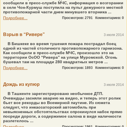
сообщили в пресс-службе МЧС, информация о возгорании
в селе Чон-Курмуш поступила на пульт дежурного местной
противопожарной части днем минувшего вторника ...
Подробнее...
Просмотров: 2791
Комментариев: 0
Взрыв в “Ривере”
3 июля 2014
В Бишкеке во время тушения пожара пострадал боец
одной из частей столичного противопожарного гарнизона.
Как сообщили в пресс-службе МЧС, произошло это на
территории ОсОО “Ривера” на улице Муромской. Огонь
бушевал там на площади 280 квадратных метров ...
Подробнее...
Просмотров: 1893
Комментариев: 0
Дождь из купюр
3 июля 2014
В Ташкенте зарегистрировано необычное ДТП.
Очевидцы засняли аварию на видео, и теперь этот ролик
бьет все рекорды во Всемирной паутине. Из сюжета
следует, что инкассаторский автомобиль при
невыясненных обстоятельствах опрокинулся набок прямо
посреди дороги, а содержимое салона в виде наличности
разлетелось ...
Подробнее...
Просмотров: 1961
Комментариев: 0