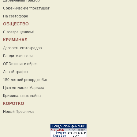
Деревянный трактор
Союзнические “покатушки”
На светофоре
ОБЩЕСТВО
С возвращением!
КРИМИНАЛ
Дерзость скотокрадов
Бандитская воля
ОПЭгэшник и обрез
Левый трафик
150-летний рекорд побит
Цветметчик из Марказа
Криминальные войны
КОРОТКО
Новый Пресняков