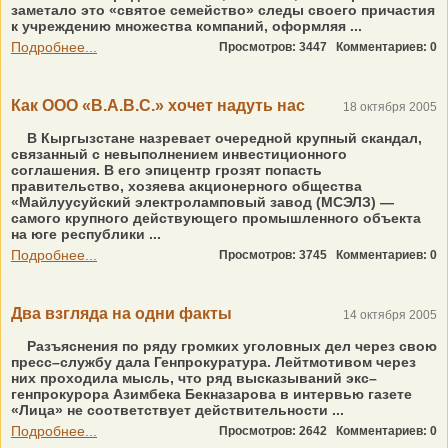
заметало это «святое семейство» следы своего причастия
к учреждению множества компаний, оформляя ...
Подробнее...
Просмотров: 3447
Комментариев: 0
Как ООО «В.А.В.С.» хочет надуть нас
18 октября 2005
В Кыргызстане назревает очередной крупный скандал,
связанный с невыполнением инвестиционного
соглашения. В его эпицентр грозят попасть
правительство, хозяева акционерного общества
«Майлуусуйский электроламповый завод (МСЭЛЗ) —
самого крупного действующего промышленного объекта
на юге республики ...
Подробнее...
Просмотров: 3745
Комментариев: 0
Два взгляда на одни факты
14 октября 2005
Разъяснения по ряду громких уголовных дел через свою
пресс–службу дала Генпрокуратура. Лейтмотивом через
них проходила мысль, что ряд высказываний экс–
генпрокурора Азимбека Бекназарова в интервью газете
«Лица» не соответствует действительности ...
Подробнее...
Просмотров: 2642
Комментариев: 0