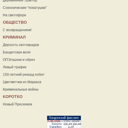
Деревянный трактор
Союзнические “покатушки”
На светофоре
ОБЩЕСТВО
С возвращением!
КРИМИНАЛ
Дерзость скотокрадов
Бандитская воля
ОПЭгэшник и обрез
Левый трафик
150-летний рекорд побит
Цветметчик из Марказа
Криминальные войны
КОРОТКО
Новый Пресняков