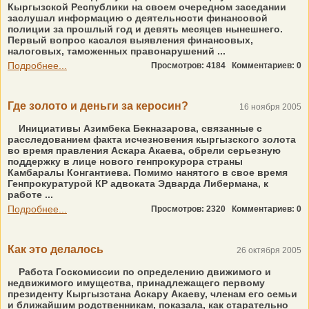
Кыргызской Республики на своем очередном заседании
заслушал информацию о деятельности финансовой
полиции за прошлый год и девять месяцев нынешнего.
Первый вопрос касался выявления финансовых,
налоговых, таможенных правонарушений ...
Подробнее...
Просмотров: 4184
Комментариев: 0
Где золото и деньги за керосин?
16 ноября 2005
Инициативы Азимбека Бекназарова, связанные с
расследованием факта исчезновения кыргызского золота
во время правления Аскара Акаева, обрели серьезную
поддержку в лице нового генпрокурора страны
Камбаралы Конгантиева. Помимо нанятого в свое время
Генпрокуратурой КР адвоката Эдварда Либермана, к
работе ...
Подробнее...
Просмотров: 2320
Комментариев: 0
Как это делалось
26 октября 2005
Работа Госкомиссии по определению движимого и
недвижимого имущества, принадлежащего первому
президенту Кыргызстана Аскару Акаеву, членам его семьи
и ближайшим родственникам, показала, как старательно