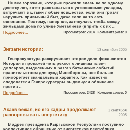
Не все горожане, которые прожили здесь не по одному
десятку лет, хотят расставаться с устоявшимся укладом,
встречают в штыки любые новшества, если они грозят
нарушить привычный быт, даже если на то есть
основания. Поэтому, наверное, затянулась тяжба между
жильцами дома по улице Уметалиева (впритык к их ...
Подробнее...
Просмотров: 2814
Комментариев: 0
Зигзаги истории:
13 сентября 2005
Генпрокуратура раскручивает второе дело финансистов
История с пропажей четырехсот с лишним тысяч
долларов, выделенных в разгар баткенских событий
правительством для нужд Минобороны, все больше
приобретает скандальный характер. Как известно,
следователи Генпрокуратуры выдвинули обвинение
против ...
Подробнее...
Просмотров: 2428
Комментариев: 0
Акаев бежал, но его кадры продолжают
1 сентября
разворовывать энергетику
2005
В адрес президента Кыргызской Республики поступило
коллективное обращение от энергетиков республики,