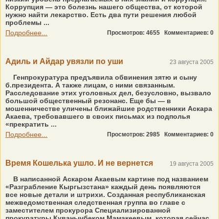
Коррупция — это болезнь нашего общества, от которой
нужно найти лекарство. Есть два пути решения любой
проблемы ...
Подробнее...
Просмотров: 4655
Комментариев: 0
Адиль и Айдар увязли по уши
23 августа 2005
Генпрокуратура предъявила обвинения зятю и сыну
б.президента. А также лицам, с ними связанным.
Расследование этих уголовных дел, безусловно, вызвало
большой общественный резонанс. Еще бы — в
мошенничестве уличены ближайшие родственники Аскара
Акаева, требовавшего в своих письмах из подполья
«прекратить ...
Подробнее...
Просмотров: 2985
Комментариев: 0
Время Кошелька ушло. И не вернется
19 августа 2005
В написанной Аскаром Акаевым картине под названием
«Разграбление Кыргызстана» каждый день появляются
все новые детали и штрихи. Созданная республиканская
межведомственная следственная группа во главе с
заместителем прокурора Специализированной
прокуратуры Куванычбеком Мамакеевым, которая сейчас