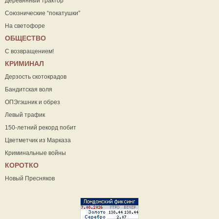
Деревянный трактор
Союзнические “покатушки”
На светофоре
ОБЩЕСТВО
С возвращением!
КРИМИНАЛ
Дерзость скотокрадов
Бандитская воля
ОПЭгэшник и обрез
Левый трафик
150-летний рекорд побит
Цветметчик из Марказа
Криминальные войны
КОРОТКО
Новый Пресняков