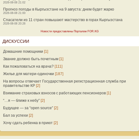
2026-08-08 21:02
Прогноз погоды в Кыргызстане на 9 августа: днем будет жарко
2026-08-08 21:00
Спасатели из 11 стран повышают мастерство в горах Кыргызстана
2026-08-08 20:26
Новости предоставлены Порталом FOR.KG
ДИСКУССИИ
Домашние помощники
[1]
Звание должно быть почетным
[1]
Как пожаловаться на врача?
[111]
Жилье для матери-одиночки
[187]
На вопросы отвечает Государственная регистрационная служба при
правительстве КР
[2]
Взимание страховых взносов с работающих пенсионеров
[1]
“…я — ближе к небу”
[2]
Будущее — за “open source”
[2]
Бал за успехи
[2]
Хочу сдать ребенка в приют
[2]