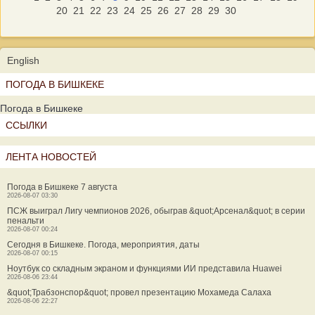
20
21
22
23
24
25
26
27
28
29
30
English
ПОГОДА В БИШКЕКЕ
Погода в Бишкеке
ССЫЛКИ
ЛЕНТА НОВОСТЕЙ
Погода в Бишкеке 7 августа
2026-08-07 03:30
ПСЖ выиграл Лигу чемпионов 2026, обыграв &quot;Арсенал&quot; в серии
пенальти
2026-08-07 00:24
Сегодня в Бишкеке. Погода, мероприятия, даты
2026-08-07 00:15
Ноутбук со складным экраном и функциями ИИ представила Huawei
2026-08-06 23:44
&quot;Трабзонспор&quot; провел презентацию Мохамеда Салаха
2026-08-06 22:27