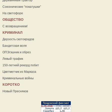
Деревянный трактор
Союзнические “покатушки”
На светофоре
ОБЩЕСТВО
С возвращением!
КРИМИНАЛ
Дерзость скотокрадов
Бандитская воля
ОПЭгэшник и обрез
Левый трафик
150-летний рекорд побит
Цветметчик из Марказа
Криминальные войны
КОРОТКО
Новый Пресняков