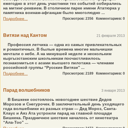
ежегодно в этот день участники тех событий собирались
на митинг-реквием. В столичном парке имени Ататюрка у
памятника воинам-афганцам было многолюдно ...
Подробнее...
Просмотров: 2356
Комментариев: 0
Витязи над Кантом
21 февраля 2013
Профессия летчика — одна из самых привлекательных
и романтичных. В былые времена многие мальчишки
мечтали о небе. А на минувшей неделе и нескольким
кыргызстанским школьникам посчастливилось
познакомиться с асами высшего пилотажа — членами
российской группы “Русские Витязи” ...
Подробнее...
Просмотров: 2189
Комментариев: 0
Парад волшебников
3 января 2013
В Бишкеке состоялось новогоднее шествие Дедов
Морозов и Снегурочек. В заключительный день уходящего
года волшебники из разных стран — Дед Мороз, Санта-
Клаус и Аяз Ата устроили парад на главной площади
Бишкека. Праздничное шествие началось от кинотеатра
“Ала-Тоо” ...