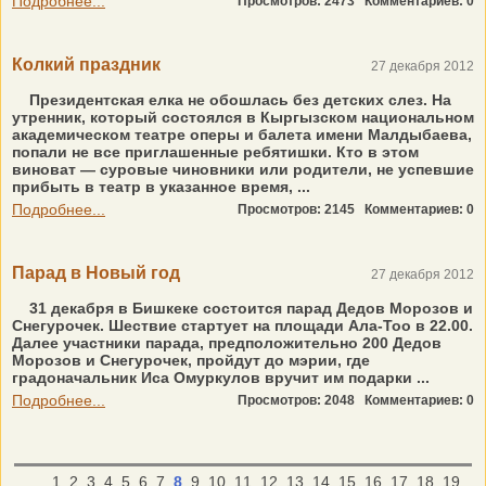
Подробнее...
Просмотров: 2473
Комментариев: 0
Колкий праздник
27 декабря 2012
Президентская елка не обошлась без детских слез. На
утренник, который состоялся в Кыргызском национальном
академическом театре оперы и балета имени Малдыбаева,
попали не все приглашенные ребятишки. Кто в этом
виноват — суровые чиновники или родители, не успевшие
прибыть в театр в указанное время, ...
Подробнее...
Просмотров: 2145
Комментариев: 0
Парад в Новый год
27 декабря 2012
31 декабря в Бишкеке состоится парад Дедов Морозов и
Снегурочек. Шествие стартует на площади Ала-Тоо в 22.00.
Далее участники парада, предположительно 200 Дедов
Морозов и Снегурочек, пройдут до мэрии, где
градоначальник Иса Омуркулов вручит им подарки ...
Подробнее...
Просмотров: 2048
Комментариев: 0
1
2
3
4
5
6
7
8
9
10
11
12
13
14
15
16
17
18
19