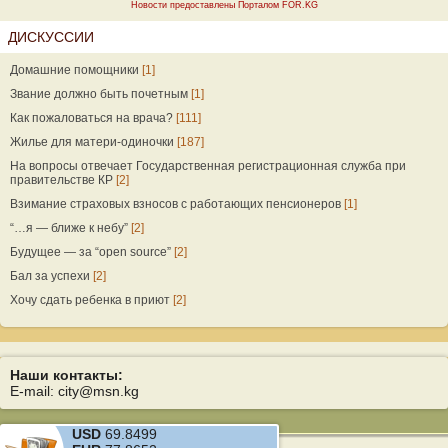
Новости предоставлены Порталом FOR.KG
ДИСКУССИИ
Домашние помощники
[1]
Звание должно быть почетным
[1]
Как пожаловаться на врача?
[111]
Жилье для матери-одиночки
[187]
На вопросы отвечает Государственная регистрационная служба при
правительстве КР
[2]
Взимание страховых взносов с работающих пенсионеров
[1]
“…я — ближе к небу”
[2]
Будущее — за “open source”
[2]
Бал за успехи
[2]
Хочу сдать ребенка в приют
[2]
Наши контакты:
E-mail: city@msn.kg
USD
69.8499