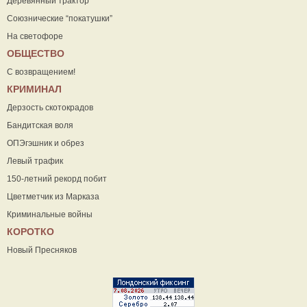
Деревянный трактор
Союзнические “покатушки”
На светофоре
ОБЩЕСТВО
С возвращением!
КРИМИНАЛ
Дерзость скотокрадов
Бандитская воля
ОПЭгэшник и обрез
Левый трафик
150-летний рекорд побит
Цветметчик из Марказа
Криминальные войны
КОРОТКО
Новый Пресняков