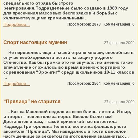
специального отряда быстрого
реагирования.Подразделение было создано в 1989 году
для пресечения массовых беспорядков и борьбы с
хулиганствующими криминальными ...
Подробнее...
Просмотров: 2873
Комментариев: 0
Спорт настоящих мужчин
27 февраля 2009
Не перевелись еще в нашей стране юноши, способные в
случае необходимости встать на защиту родного
Отечества. Как бы громко это ни звучало, но именно такое
впечатление сложилось во время военно-спортивного
соревнования "Эр жигит" среди школьников 10-11 классов
...
Подробнее...
Просмотров: 2564
Комментариев: 0
“Прялица” не старится
27 февраля 2009
- Как на Масленой неделе из печи блины летели. И сыр,
и творог - все летело за порог. Весело было нам!
Достанется и вам, - такой припевкой нас встретила
Надежда Григорьевна Телегей, солистка фольклорного
ансамбля "Прялица". Мы наведались в гости к веселой
частушечнице за секретом приготовления знаменитых ...