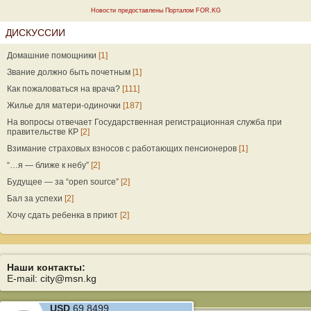
Новости предоставлены Порталом FOR.KG
ДИСКУССИИ
Домашние помощники
[1]
Звание должно быть почетным
[1]
Как пожаловаться на врача?
[111]
Жилье для матери-одиночки
[187]
На вопросы отвечает Государственная регистрационная служба при
правительстве КР
[2]
Взимание страховых взносов с работающих пенсионеров
[1]
“…я — ближе к небу”
[2]
Будущее — за “open source”
[2]
Бал за успехи
[2]
Хочу сдать ребенка в приют
[2]
Наши контакты:
E-mail: city@msn.kg
USD
69.8499