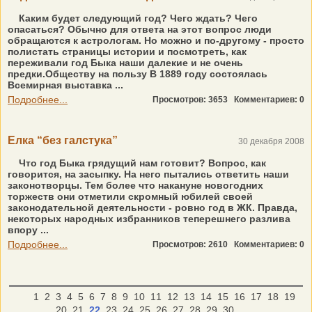
Каким будет следующий год? Чего ждать? Чего
опасаться? Обычно для ответа на этот вопрос люди
обращаются к астрологам. Но можно и по-другому - просто
полистать страницы истории и посмотреть, как
переживали год Быка наши далекие и не очень
предки.Обществу на пользу В 1889 году состоялась
Всемирная выставка ...
Подробнее...
Просмотров: 3653
Комментариев: 0
Елка “без галстука”
30 декабря 2008
Что год Быка грядущий нам готовит? Вопрос, как
говорится, на засыпку. На него пытались ответить наши
законотворцы. Тем более что накануне новогодних
торжеств они отметили скромный юбилей своей
законодательной деятельности - ровно год в ЖК. Правда,
некоторых народных избранников теперешнего разлива
впору ...
Подробнее...
Просмотров: 2610
Комментариев: 0
1
2
3
4
5
6
7
8
9
10
11
12
13
14
15
16
17
18
19
20
21
22
23
24
25
26
27
28
29
30