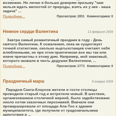
возможно. Но лично я больше доверяю призыву "нам
нельзя ждать милостей от природы, взять их у нее - наша
задача" ...
Подробнее...
Просмотров: 2851
Комментариев: 0
Нежное сердце Валентина
13 февраля 2009
Завтра самый романтичный праздник в году - День
святого Валентина. К сожалению, пока не существует
точной статистики, сколько кыргызстанцев считают себя
влюбленными, но при этом практически все мы так или
иначе причастны к этому дню. Например, мой знакомый,
которого назвали в честь дедушки Валентином, ...
Подробнее...
Просмотров: 2773
Комментариев: 0
Праздничный марш
9 января 2009
Парадом Санта-Клаусов жители и гости столицы
проводили старый год и встретили новый. В шествии,
организованном столичной мэрией, было задействовано
около сотни сказочных персонажей. Вначале они
промаршировали от площади Ала-Тоо к зданию
муниципалитета, где получили от градоначальника
напутствия и ...