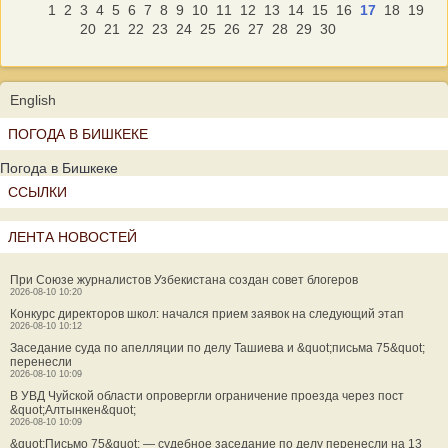
1
2
3
4
5
6
7
8
9
10
11
12
13
14
15
16
17
18
19
20
21
22
23
24
25
26
27
28
29
30
English
ПОГОДА В БИШКЕКЕ
Погода в Бишкеке
ССЫЛКИ
ЛЕНТА НОВОСТЕЙ
При Союзе журналистов Узбекистана создан совет блогеров
2026-08-10 10:20
Конкурс директоров школ: начался прием заявок на следующий этап
2026-08-10 10:12
Заседание суда по апелляции по делу Ташиева и &quot;письма 75&quot;
перенесли
2026-08-10 10:09
В УВД Чуйской области опровергли ограничение проезда через пост
&quot;Алтынкен&quot;
2026-08-10 10:09
&quot;Письмо 75&quot; — судебное заседание по делу перенесли на 13