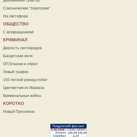
Деревянный трактор
Союзнические “покатушки”
На светофоре
ОБЩЕСТВО
С возвращением!
КРИМИНАЛ
Дерзость скотокрадов
Бандитская воля
ОПЭгэшник и обрез
Левый трафик
150-летний рекорд побит
Цветметчик из Марказа
Криминальные войны
КОРОТКО
Новый Пресняков