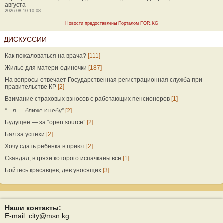
августа
2026-08-10 10:08
Новости предоставлены Порталом FOR.KG
ДИСКУССИИ
Как пожаловаться на врача?
[111]
Жилье для матери-одиночки
[187]
На вопросы отвечает Государственная регистрационная служба при
правительстве КР
[2]
Взимание страховых взносов с работающих пенсионеров
[1]
“…я — ближе к небу”
[2]
Будущее — за “open source”
[2]
Бал за успехи
[2]
Хочу сдать ребенка в приют
[2]
Скандал, в грязи которого испачканы все
[1]
Бойтесь красавцев, дев уносящих
[3]
Наши контакты:
E-mail: city@msn.kg