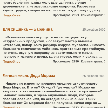
приготовления нужны молодые цыплята, лучше
деревенские, а не американские окорочка. Разрезаем
вдоль грудки, кладем на марлю и на разделочную доску ...
Подробнее...
Просмотров: 2653
Комментариев: 0
Для хищника — Баранина
25 декабря 2009
-Вспомните классику, пусть на столе царит вкус
натуральных продуктов, - советует мастер высшей
категории, повар 12-го разряда Фируза Мурзаева. - Вместо
большого количества майонеза, приготовьте простейшую,
но очень вкусную заправку из растительного масла,
черного и красного перца, капли уксуса, соли и сахара. ...
Подробнее...
Просмотров: 2780
Комментариев: 0
Личная жизнь Деда Мороза
25 декабря 2009
Никому не известно прошлое среднестатистического
Деда Мороза. Кто он? Откуда? Где учился? Можно ли
выучиться на главного волшебника главного праздника?
Бывают, конечно, и здесь случайные люди, которые
позорят славное имя, но сегодня речь не о них. Таких
больше нет Он морозил более полувека, начал еще во ...
Подробнее...
Просмотров: 2722
Комментариев: 1