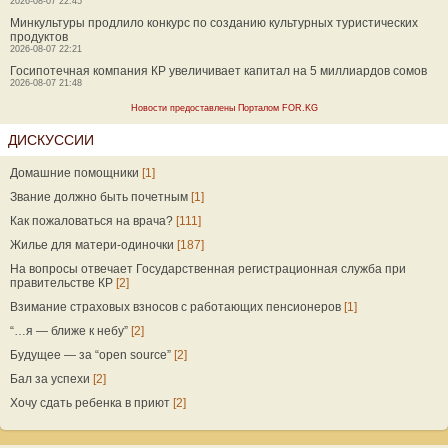
2026-08-07 22:45
Минкультуры продлило конкурс по созданию культурных туристических
продуктов
2026-08-07 22:21
Госипотечная компания КР увеличивает капитал на 5 миллиардов сомов
2026-08-07 21:48
Новости предоставлены Порталом FOR.KG
ДИСКУССИИ
Домашние помощники
[1]
Звание должно быть почетным
[1]
Как пожаловаться на врача?
[111]
Жилье для матери-одиночки
[187]
На вопросы отвечает Государственная регистрационная служба при
правительстве КР
[2]
Взимание страховых взносов с работающих пенсионеров
[1]
“…я — ближе к небу”
[2]
Будущее — за “open source”
[2]
Бал за успехи
[2]
Хочу сдать ребенка в приют
[2]