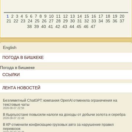
1
2
3
4
5
6
7
8
9
10
11
12
13
14
15
16
17
18
19
20
21
22
23
24
25
26
27
28
29
30
31
32
33
34
35
36
37
38
39
40
41
42
43
44
45
46
47
English
ПОГОДА В БИШКЕКЕ
Погода в Бишкеке
ССЫЛКИ
ЛЕНТА НОВОСТЕЙ
Безлимитный ChatGPT: компания OpenAI отменила ограничения на
текстовые чаты
2026-08-07 22:56
В Кыргызстане повысили налоги на доходы от добычи золота и серебра
2026-08-07 22:48
В КР отменили конфискацию грузовых авто за нарушение правил
перевозок