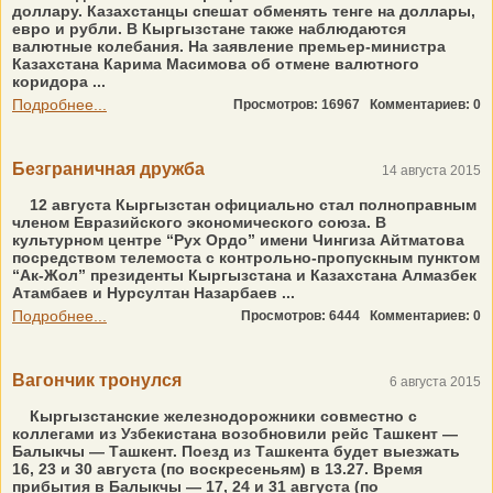
доллару. Казахстанцы спешат обменять тенге на доллары,
евро и рубли. В Кыргызстане также наблюдаются
валютные колебания. На заявление премьер-министра
Казахстана Карима Масимова об отмене валютного
коридора ...
Подробнее...
Просмотров: 16967
Комментариев: 0
Безграничная дружба
14 августа 2015
12 августа Кыргызстан официально стал полноправным
членом Евразийского экономического союза. В
культурном центре “Рух Ордо” имени Чингиза Айтматова
посредством телемоста с контрольно-пропускным пунктом
“Ак-Жол” президенты Кыргызстана и Казахстана Алмазбек
Атамбаев и Нурсултан Назарбаев ...
Подробнее...
Просмотров: 6444
Комментариев: 0
Вагончик тронулся
6 августа 2015
Кыргызстанские железнодорожники совместно с
коллегами из Узбекистана возобновили рейс Ташкент —
Балыкчы — Ташкент. Поезд из Ташкента будет выезжать
16, 23 и 30 августа (по воскресеньям) в 13.27. Время
прибытия в Балыкчы — 17, 24 и 31 августа (по