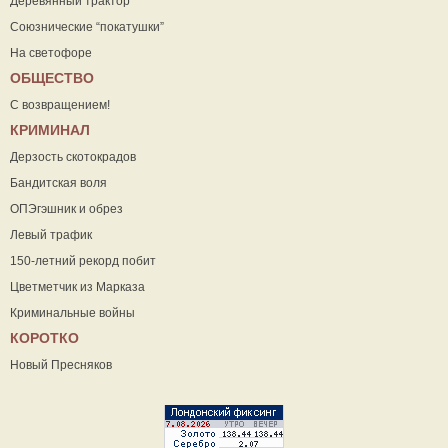
Деревянный трактор
Союзнические “покатушки”
На светофоре
ОБЩЕСТВО
С возвращением!
КРИМИНАЛ
Дерзость скотокрадов
Бандитская воля
ОПЭгэшник и обрез
Левый трафик
150-летний рекорд побит
Цветметчик из Марказа
Криминальные войны
КОРОТКО
Новый Пресняков