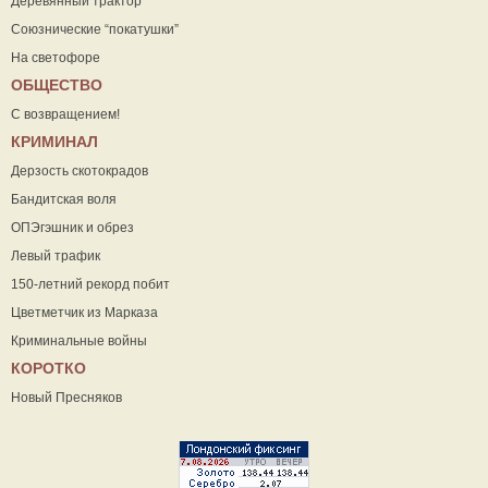
Деревянный трактор
Союзнические “покатушки”
На светофоре
ОБЩЕСТВО
С возвращением!
КРИМИНАЛ
Дерзость скотокрадов
Бандитская воля
ОПЭгэшник и обрез
Левый трафик
150-летний рекорд побит
Цветметчик из Марказа
Криминальные войны
КОРОТКО
Новый Пресняков