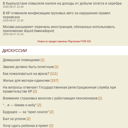
В Кыргызстане повысили налоги на доходы от добычи золота и серебра
2026-08-07 22:48
В КР отменили конфискацию грузовых авто за нарушение правил
перевозок
2026-08-07 22:45
Москва расширяет перечень иностранцев, обязанных использовать
приложение &quot;Амина&quot;
2026-08-07 22:44
Новости предоставлены Порталом FOR.KG
ДИСКУССИИ
Домашние помощники
[1]
Звание должно быть почетным
[1]
Как пожаловаться на врача?
[111]
Жилье для матери-одиночки
[187]
На вопросы отвечает Государственная регистрационная служба при
правительстве КР
[2]
Взимание страховых взносов с работающих пенсионеров
[1]
“…я — ближе к небу”
[2]
Будущее — за “open source”
[2]
Бал за успехи
[2]
Хочу сдать ребенка в приют
[2]