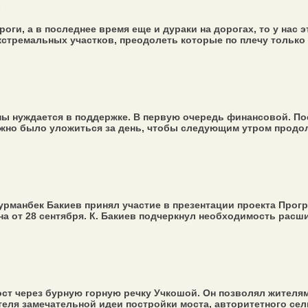
Е
ги, а в последнее время еще и дураки на дорогах, то у нас э
тремальных участков, преодолеть которые по плечу только те
аны нуждается в поддержке. В первую очередь финансовой. П
нужно было уложиться за день, чтобы следующим утром продо
урманбек Бакиев принял участие в презентации проекта Прог
а от 28 сентября. К. Бакиев подчеркнул необходимость расши
ст через бурную горную речку Учкошой. Он позволял жителям
ля замечательной идеи постройки моста, авторитетного сельс