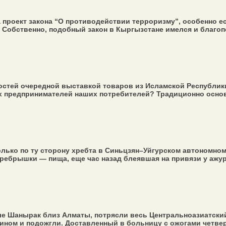
 проект закона “О противодействии терроризму”, особенно ес
Собственно, подобный закон в Кыргызстане имелся и благопо
остей очередной выставкой товаров из Исламской Республик
х предпринимателей наших потребителей? Традиционно основн
олько по ту сторону хребта в Синьцзян–Уйгурском автономном
ребрышки — пища, еще час назад блеявшая на привязи у ажурн
е Шанырак близ Алматы, потрясли весь Центральноазиатский 
ном и подожгли. Доставленный в больницу с ожогами четверто