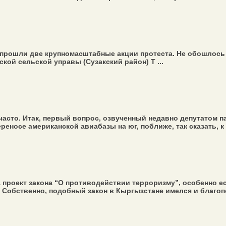
рошли две крупномасштабные акции протеста. Не обошлось и 
ой сельской управы (Сузакский район) Т ...
часто. Итак, первый вопрос, озвученный недавно депутатом 
реносе американской авиабазы на юг, поближе, так сказать, к 
 проект закона “О противодействии терроризму”, особенно ес
Собственно, подобный закон в Кыргызстане имелся и благопо