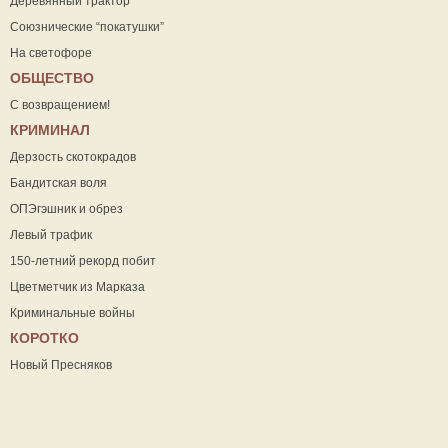
Деревянный трактор
Союзнические “покатушки”
На светофоре
ОБЩЕСТВО
С возвращением!
КРИМИНАЛ
Дерзость скотокрадов
Бандитская воля
ОПЭгэшник и обрез
Левый трафик
150-летний рекорд побит
Цветметчик из Марказа
Криминальные войны
КОРОТКО
Новый Пресняков