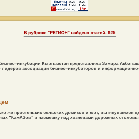
В рубрике "РЕГИОН" найдено статей: 925
 бизнес–инкубации Кыргызстан представляла Замира Акбагыш
0 лидеров ассоциаций бизнес–инкубаторов и информационно–
ущем
лько же простеньких сельских домиков и юрт, вытянувшихся
ных “КамАЗов” в насмешку над хозяевами дорожных столовых