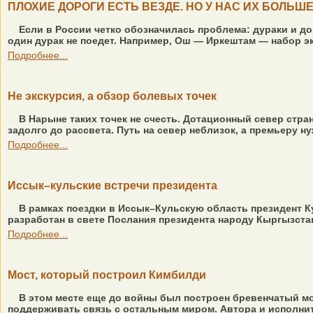
ПЛОХИЕ ДОРОГИ ЕСТЬ ВЕЗДЕ. НО У НАС ИХ БОЛЬШ
Если в России четко обозначилась проблема: дураки и доро
один дурак не поедет. Например, Ош — Иркештам — набор экс
Подробнее...
Не экскурсия, а обзор болевых точек
В Нарыне таких точек не счесть. Дотационный север стр
задолго до рассвета. Путь на север неблизок, а премьеру 
Подробнее...
Иссык–кульские встречи президента
В рамках поездки в Иссык–Кульскую область президент К
разработан в свете Послания президента народу Кыргызстан
Подробнее...
Мост, который построил Кимбилди
В этом месте еще до войны был построен бревенчатый мо
поддерживать связь с остальным миром. Автора и исполните