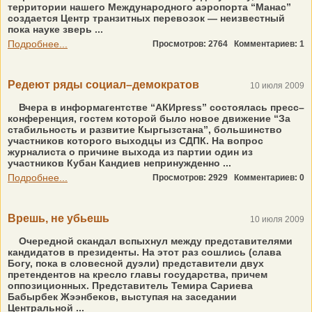
территории нашего Международного аэропорта “Манас”
создается Центр транзитных перевозок — неизвестный
пока науке зверь ...
Подробнее...
Просмотров: 2764
Комментариев: 1
Редеют ряды социал–демократов
10 июля 2009
Вчера в информагентстве “АКИpress” состоялась пресс–
конференция, гостем которой было новое движение “За
стабильность и развитие Кыргызстана”, большинство
участников которого выходцы из СДПК. На вопрос
журналиста о причине выхода из партии один из
участников Кубан Кандиев непринужденно ...
Подробнее...
Просмотров: 2929
Комментариев: 0
Врешь, не убьешь
10 июля 2009
Очередной скандал вспыхнул между представителями
кандидатов в президенты. На этот раз сошлись (слава
Богу, пока в словесной дуэли) представители двух
претендентов на кресло главы государства, причем
оппозиционных. Представитель Темира Сариева
Бабырбек Жээнбеков, выступая на заседании
Центральной ...