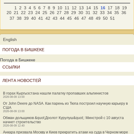
1
2
3
4
5
6
7
8
9
10
11
12
13
14
15
16
17
18
19
20
21
22
23
24
25
26
27
28
29
30
31
32
33
34
35
36
37
38
39
40
41
42
43
44
45
46
47
48
49
50
51
English
ПОГОДА В БИШКЕКЕ
Погода в Бишкеке
ССЫЛКИ
ЛЕНТА НОВОСТЕЙ
В горах Кыргызстана нашли палатку пропавших альпинистов
2026-08-09 13:00
От John Deere до NASA. Как парень из Тюпа построил научную карьеру в
США
2026-08-09 13:00
Обман дольщиков &quot;Доолот Курулуш&quot;: Минстрой с 10 августа
начнет строительство
2026-08-09 12:40
Анкара призвала Москву и Киев прекратить атаки на суда в Черном море