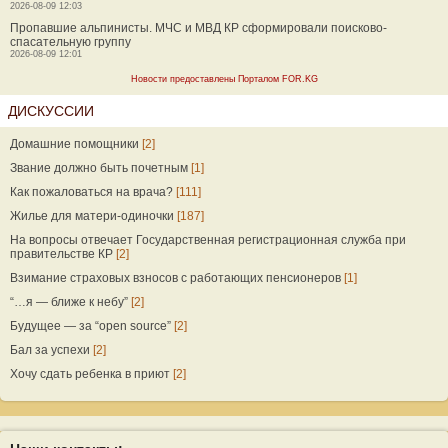
2026-08-09 12:03
Пропавшие альпинисты. МЧС и МВД КР сформировали поисково-
спасательную группу
2026-08-09 12:01
Новости предоставлены Порталом FOR.KG
ДИСКУССИИ
Домашние помощники
[2]
Звание должно быть почетным
[1]
Как пожаловаться на врача?
[111]
Жилье для матери-одиночки
[187]
На вопросы отвечает Государственная регистрационная служба при
правительстве КР
[2]
Взимание страховых взносов с работающих пенсионеров
[1]
“…я — ближе к небу”
[2]
Будущее — за “open source”
[2]
Бал за успехи
[2]
Хочу сдать ребенка в приют
[2]