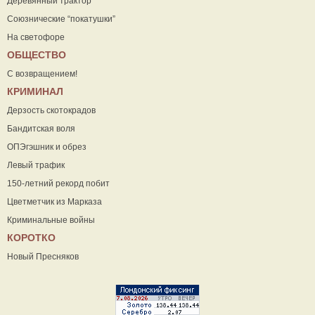
Деревянный трактор
Союзнические “покатушки”
На светофоре
ОБЩЕСТВО
С возвращением!
КРИМИНАЛ
Дерзость скотокрадов
Бандитская воля
ОПЭгэшник и обрез
Левый трафик
150-летний рекорд побит
Цветметчик из Марказа
Криминальные войны
КОРОТКО
Новый Пресняков