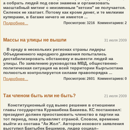
а собрать людей под свои знамена и организовать
масштабный митинг с неизменным "кетсин" не получается.
Силенок не хватает. Потому как кроме денег, и те мелкими
купюрами, в багаже ничего не имеется ...
Подробнее...
Просмотров: 3216
Комментариев: 2
Массы на улицы не вышли
31 июля 2009
В среду в нескольких регионах страны лидеры
Объединенного народного движения попытались
дестабилизировать обстановку и вывести людей на
улицы. По заявлению руководства МВД, общественно-
политическая ситуация на всей территории Кыргызстана
полностью контролируется силами правопорядка ...
Подробнее...
Просмотров: 2601
Комментариев: 0
Так членом быть или не быть?
21 июля 2009
Конституционный суд вынес решение в отношении
главы государства Курманбека Бакиева. КС постановил:
президент должен приостановить членство в партии на
тот период, пока управляет страной. Словом, временно
выйти из состава “Ак Жол”. Автором искового заявления
выступил Бактыбек Бешимов, лидер социал–