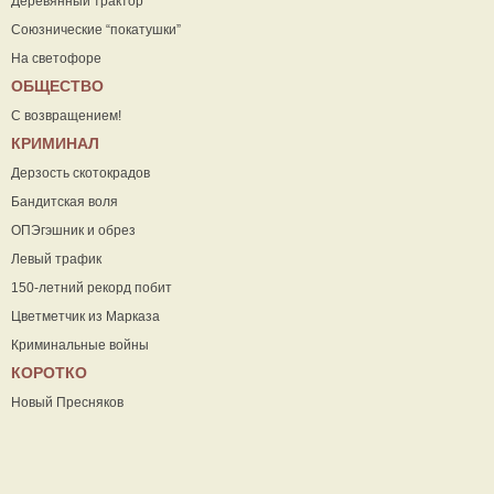
Деревянный трактор
Союзнические “покатушки”
На светофоре
ОБЩЕСТВО
С возвращением!
КРИМИНАЛ
Дерзость скотокрадов
Бандитская воля
ОПЭгэшник и обрез
Левый трафик
150-летний рекорд побит
Цветметчик из Марказа
Криминальные войны
КОРОТКО
Новый Пресняков