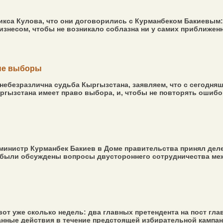
икса Кулова, что они договорились с Курманбеком Бакиевым: 
несом, чтобы не возникало соблазна ни у самих приближенных,
вые выборы
ебезразлична судьба Кыргызстана, заявляем, что с сегодняш
гызстана имеет право выбора, и, чтобы не повторять ошибок,
–министр Курманбек Бакиев в Доме правительства принял де
 были обсуждены вопросы двустороннего сотрудничества межд
вот уже сколько недель: два главных претендента на пост гл
ные действия в течение предстоящей избирательной кампании