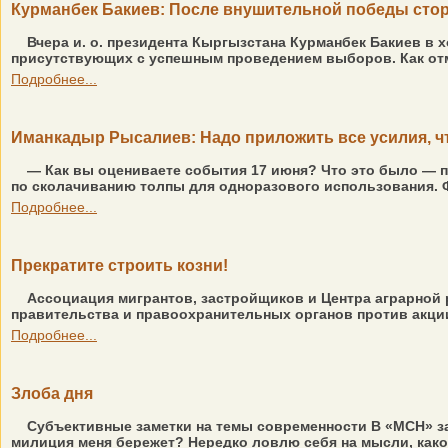
Курманбек Бакиев: После внушительной победы стор
Вчера и. о. президента Кыргызстана Курманбек Бакиев в
присутствующих с успешным проведением выборов. Как отме
Подробнее...
Иманкадыр Рысалиев: Надо приложить все усилия, ч
— Как вы оцениваете события 17 июня? Что это было — 
по сколачиванию толпы для одноразового использования. Ф
Подробнее...
Прекратите строить козни!
Ассоциация мигрантов, застройщиков и Центра аграрной
правительства и правоохранительных органов против акции
Подробнее...
Злоба дня
Субъективные заметки на темы современности В «МСН» за
милиция меня бережет? Нередко ловлю себя на мысли, како