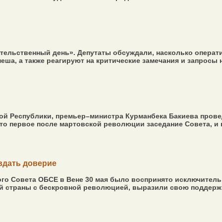
ельственный день». Депутаты обсуждали, насколько операти
ша, а также реагируют на критические замечания и запросы н
кой Республики, премьер–министра Курманбека Бакиева пров
то первое после мартовской революции заседание Совета, и пр
вдать доверие
ого Совета ОБСЕ в Вене 30 мая было воспринято исключител
й страны с бескровной революцией, выразили свою поддержку