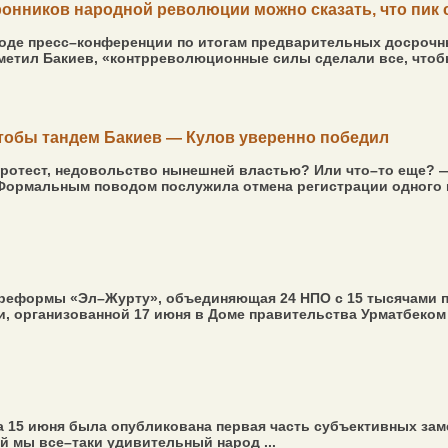
онников народной революции можно сказать, что пик
 ходе пресс–конференции по итогам предварительных досроч
тил Бакиев, «контрреволюционные силы сделали все, чтобы п
тобы тандем Бакиев — Кулов уверенно победил
протест, недовольство нынешней властью? Или что–то еще? 
ормальным поводом послужила отмена регистрации одного из
 реформы «Эл–Журту», объединяющая 24 НПО с 15 тысячами 
, организованной 17 июня в Доме правительства Урматбеком
 15 июня была опубликована первая часть субъективных заме
й мы все–таки удивительный народ ...