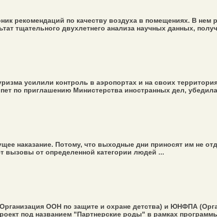
ник рекомендаций по качеству воздуха в помещениях. В нем
льтат тщательного двухлетнего анализа научных данных, получ
уризма усилили контроль в аэропортах и на своих территори
пет по приглашению Министерства иностранных дел, убедилас
щее наказание. Потому, что выходные дни приносят им не от
ют вызовы от определенной категории людей ...
Организация ООН по защите и охране детства) и ЮНФПА (Орг
роект под названием "Партнерские роды" в рамках программы