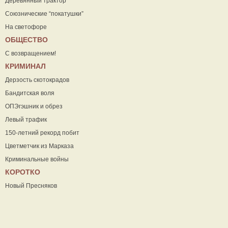
Деревянный трактор
Союзнические “покатушки”
На светофоре
ОБЩЕСТВО
С возвращением!
КРИМИНАЛ
Дерзость скотокрадов
Бандитская воля
ОПЭгэшник и обрез
Левый трафик
150-летний рекорд побит
Цветметчик из Марказа
Криминальные войны
КОРОТКО
Новый Пресняков