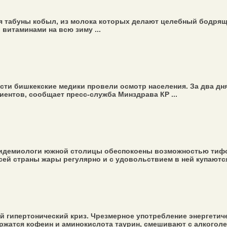
я табуны кобыл, из молока которых делают целебный бодрящий
 витаминами на всю зиму ...
сти бишкекские медики провели осмотр населения. За два дня
ентов, сообщает пресс-служба Минздрава КР ...
эпидемиологи южной столицы обеспокоены возможностью тифо
сей страны жары регулярно и с удовольствием в ней купаются 
 гипертонический криз. Чрезмерное употребление энергетич
ржатся кофеин и аминокислота таурин, смешивают с алкоголем