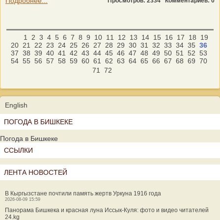
Подробнее...
Просмотров: 2334
Комментариев: 0
1
2
3
4
5
6
7
8
9
10
11
12
13
14
15
16
17
18
19
20
21
22
23
24
25
26
27
28
29
30
31
32
33
34
35
36
37
38
39
40
41
42
43
44
45
46
47
48
49
50
51
52
53
54
55
56
57
58
59
60
61
62
63
64
65
66
67
68
69
70
71
72
English
ПОГОДА В БИШКЕКЕ
Погода в Бишкеке
ССЫЛКИ
ЛЕНТА НОВОСТЕЙ
В Кыргызстане почтили память жертв Уркуна 1916 года
2026-08-09 15:59
Панорама Бишкека и красная луна Иссык-Куля: фото и видео читателей
24.kg