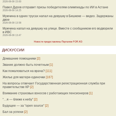
2026-08-09 15:00
Павел Дуров отправит призы победителям олимпиады по ИИ в Астане
2026-08-09 14:25
Мужчина в одних трусах напал на девушку в Бишкеке — видео. Задержаны
двое
2026-08-09 13:58
Мужчина напал на девушку на улице. Вместе с сообщником его водворили
в ИВС
2026-08-09 13:47
Новости предоставлены Порталом FOR.KG
ДИСКУССИИ
Домашние помощники
[2]
Звание должно быть почетным
[1]
Как пожаловаться на врача?
[111]
Жилье для матери-одиночки
[187]
На вопросы отвечает Государственная регистрационная служба при
правительстве КР
[2]
Взимание страховых взносов с работающих пенсионеров
[1]
“…я — ближе к небу”
[2]
Будущее — за “open source”
[2]
Бал за успехи
[2]