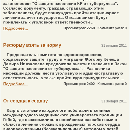
законопроект "О защите населения КР от туберкулеза".
Согласно документу, граждан, страдающих этим
заболеванием, будут принуждать пройти стационарное
лечение за счет государства. Отказавшихся будут
привлекать к уголовной ответственности ...
Подробнее...
Просмотров: 2268
Комментариев: 0
Реформу взять за норму
31 января 2011
Председатель комитета по здравоохранению,
социальной защите, труду и миграции Жогорку Кенеша
Дамира Ниязалиева предложила внести изменения в Закон
"О защите населения от туберкулеза". - Разносчики
инфекции должны нести уголовную и административную
ответственность, а также пройти курс принудительного ...
Подробнее...
Просмотров: 2402
Комментариев: 0
От сердца к сердцу
31 января 2011
Кыргызстанские кардиологи побывали в клинике
международного медицинского университета провинции
Гебей, где ознакомились с новейшими разработками в
области лечения сложных врожденных пороков сердца
эндоваскулярным (бесскальпельным) методом у детей