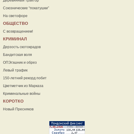
Деревянный трактор
Союзнические “покатушки”
На светофоре
ОБЩЕСТВО
С возвращением!
КРИМИНАЛ
Дерзость скотокрадов
Бандитская воля
ОПЭгэшник и обрез
Левый трафик
150-летний рекорд побит
Цветметчик из Марказа
Криминальные войны
КОРОТКО
Новый Пресняков