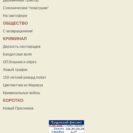
Деревянный трактор
Союзнические “покатушки”
На светофоре
ОБЩЕСТВО
С возвращением!
КРИМИНАЛ
Дерзость скотокрадов
Бандитская воля
ОПЭгэшник и обрез
Левый трафик
150-летний рекорд побит
Цветметчик из Марказа
Криминальные войны
КОРОТКО
Новый Пресняков