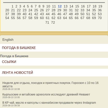
1
2
3
4
5
6
7
8
9
10
11
12
13
14
15
16
17
18
19
20
21
22
23
24
25
26
27
28
29
30
31
32
33
34
35
36
37
38
39
40
41
42
43
44
45
46
47
48
49
50
51
52
53
54
55
56
57
58
59
60
61
62
63
64
65
66
67
68
69
70
71
72
English
ПОГОДА В БИШКЕКЕ
Погода в Бишкеке
ССЫЛКИ
ЛЕНТА НОВОСТЕЙ
Неделя для отдыха, поездок и приятных покупок. Гороскоп с 10 по 16
августа
2026-08-10 10:08
Кыргызские и китайские археологи исследуют древний Невакет
2026-08-10 10:00
В КР чай, масло и капсулы с каннабисом продавали через Instagram
2026-08-10 09:59