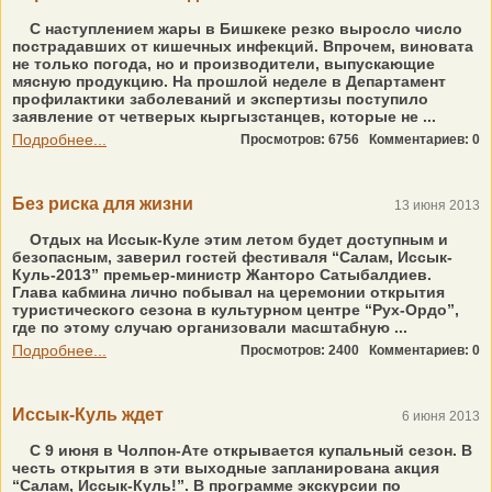
С наступлением жары в Бишкеке резко выросло число
пострадавших от кишечных инфекций. Впрочем, виновата
не только погода, но и производители, выпускающие
мясную продукцию. На прошлой неделе в Департамент
профилактики заболеваний и экспертизы поступило
заявление от четверых кыргызстанцев, которые не ...
Подробнее...
Просмотров: 6756
Комментариев: 0
Без риска для жизни
13 июня 2013
Отдых на Иссык-Куле этим летом будет доступным и
безопасным, заверил гостей фестиваля “Салам, Иссык-
Куль-2013” премьер-министр Жанторо Сатыбалдиев.
Глава кабмина лично побывал на церемонии открытия
туристического сезона в культурном центре “Рух-Ордо”,
где по этому случаю организовали масштабную ...
Подробнее...
Просмотров: 2400
Комментариев: 0
Иссык-Куль ждет
6 июня 2013
С 9 июня в Чолпон-Ате открывается купальный сезон. В
честь открытия в эти выходные запланирована акция
“Салам, Иссык-Куль!”. В программе экскурсии по