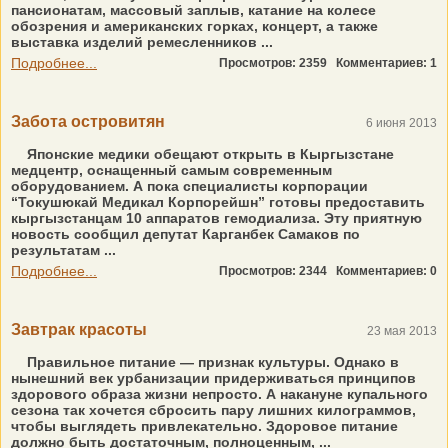
пансионатам, массовый заплыв, катание на колесе
обозрения и американских горках, концерт, а также
выставка изделий ремесленников ...
Подробнее...
Просмотров: 2359
Комментариев: 1
Забота островитян
6 июня 2013
Японские медики обещают открыть в Кыргызстане
медцентр, оснащенный самым современным
оборудованием. А пока специалисты корпорации
“Токушюкай Медикал Корпорейшн” готовы предоставить
кыргызстанцам 10 аппаратов гемодиализа. Эту приятную
новость сообщил депутат Карганбек Самаков по
результатам ...
Подробнее...
Просмотров: 2344
Комментариев: 0
Завтрак красоты
23 мая 2013
Правильное питание — признак культуры. Однако в
нынешний век урбанизации придерживаться принципов
здорового образа жизни непросто. А накануне купального
сезона так хочется сбросить пару лишних килограммов,
чтобы выглядеть привлекательно. Здоровое питание
должно быть достаточным, полноценным, ...