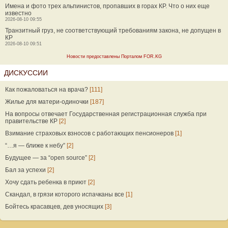
Имена и фото трех альпинистов, пропавших в горах КР. Что о них еще
известно
2026-08-10 09:55
Транзитный груз, не соответствующий требованиям закона, не допущен в
КР
2026-08-10 09:51
Новости предоставлены Порталом FOR.KG
ДИСКУССИИ
Как пожаловаться на врача?
[111]
Жилье для матери-одиночки
[187]
На вопросы отвечает Государственная регистрационная служба при
правительстве КР
[2]
Взимание страховых взносов с работающих пенсионеров
[1]
“…я — ближе к небу”
[2]
Будущее — за “open source”
[2]
Бал за успехи
[2]
Хочу сдать ребенка в приют
[2]
Скандал, в грязи которого испачканы все
[1]
Бойтесь красавцев, дев уносящих
[3]