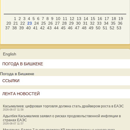
1
2
3
4
5
6
7
8
9
10
11
12
13
14
15
16
17
18
19
20
21
22
23
24
25
26
27
28
29
30
31
32
33
34
35
36
37
38
39
40
41
42
43
44
45
46
47
48
49
50
51
52
53
English
ПОГОДА В БИШКЕКЕ
Погода в Бишкеке
ССЫЛКИ
ЛЕНТА НОВОСТЕЙ
Касымалиев: цифровая торговля должна стать драйвером роста в ЕАЭС
2026-08-07 11:58
Адылбек Касымалиев заявил о рисках продовольственной инфляции в
странах ЕАЭС
2026-08-07 11:57