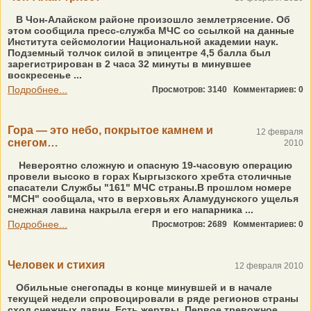
В Чон-Алайском районе произошло землетрясение. Об
этом сообщила пресс-служба МЧС со ссылкой на данные
Института сейсмологии Национальной академии наук.
Подземный толчок силой в эпицентре 4,5 балла был
зарегистрирован в 2 часа 32 минуты в минувшее
воскресенье ...
Подробнее...
Просмотров: 3140
Комментариев: 0
Гора — это небо, покрытое камнем и
12 февраля
снегом…
2010
Невероятно сложную и опасную 19-часовую операцию
провели высоко в горах Кыргызского хребта столичные
спасатели Службы "161" МЧС страны.В прошлом номере
"МСН" сообщала, что в верховьях Аламудунского ущелья
снежная лавина накрыла егеря и его напарника ...
Подробнее...
Просмотров: 2689
Комментариев: 0
Человек и стихия
12 февраля 2010
Обильные снегопады в конце минувшей и в начале
текущей недели спровоцировали в ряде регионов страны
сход снежных лавин. Есть жертвы. Первое тревожное