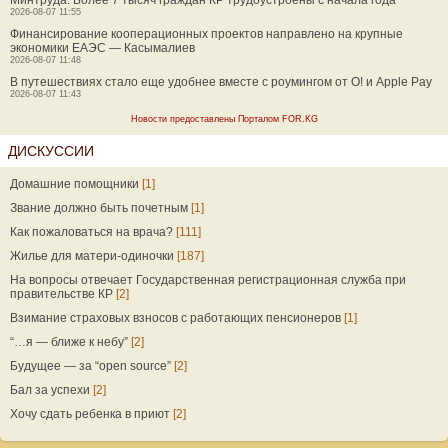
Минтруда: Более 7 тысяч граждан КР трудоустроены с начала года
2026-08-07 11:55
Финансирование кооперационных проектов направлено на крупные
экономики ЕАЭС — Касымалиев
2026-08-07 11:48
В путешествиях стало еще удобнее вместе с роумингом от О! и Apple Pay
2026-08-07 11:43
Новости предоставлены Порталом FOR.KG
ДИСКУССИИ
Домашние помощники
[1]
Звание должно быть почетным
[1]
Как пожаловаться на врача?
[111]
Жилье для матери-одиночки
[187]
На вопросы отвечает Государственная регистрационная служба при
правительстве КР
[2]
Взимание страховых взносов с работающих пенсионеров
[1]
“…я — ближе к небу”
[2]
Будущее — за “open source”
[2]
Бал за успехи
[2]
Хочу сдать ребенка в приют
[2]