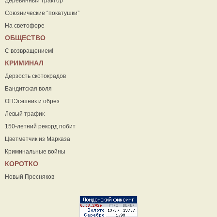
Деревянный трактор
Союзнические “покатушки”
На светофоре
ОБЩЕСТВО
С возвращением!
КРИМИНАЛ
Дерзость скотокрадов
Бандитская воля
ОПЭгэшник и обрез
Левый трафик
150-летний рекорд побит
Цветметчик из Марказа
Криминальные войны
КОРОТКО
Новый Пресняков