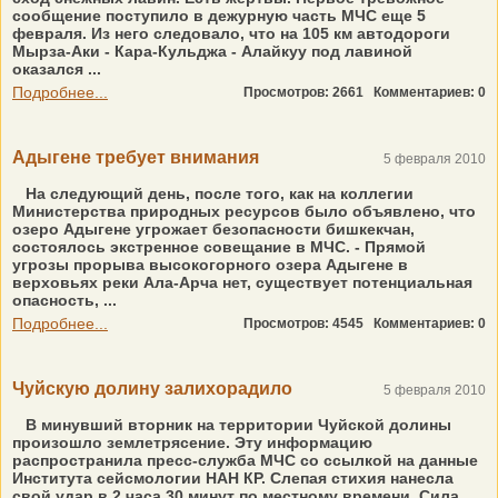
сообщение поступило в дежурную часть МЧС еще 5
февраля. Из него следовало, что на 105 км автодороги
Мырза-Аки - Кара-Кульджа - Алайкуу под лавиной
оказался ...
Подробнее...
Просмотров: 2661
Комментариев: 0
Адыгене требует внимания
5 февраля 2010
На следующий день, после того, как на коллегии
Министерства природных ресурсов было объявлено, что
озеро Адыгене угрожает безопасности бишкекчан,
состоялось экстренное совещание в МЧС. - Прямой
угрозы прорыва высокогорного озера Адыгене в
верховьях реки Ала-Арча нет, существует потенциальная
опасность, ...
Подробнее...
Просмотров: 4545
Комментариев: 0
Чуйскую долину залихорадило
5 февраля 2010
В минувший вторник на территории Чуйской долины
произошло землетрясение. Эту информацию
распространила пресс-служба МЧС со ссылкой на данные
Института сейсмологии НАН КР. Слепая стихия нанесла
свой удар в 2 часа 30 минут по местному времени. Сила