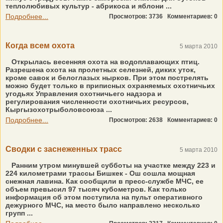
теплолюбивых культур - абрикоса и яблони ...
Подробнее...
Просмотров: 3736
Комментариев: 0
Когда всем охота
5 марта 2010
Открылась весенняя охота на водоплавающих птиц.
Разрешена охота на пролетных селезней, диких уток,
кроме савок и белоглазых нырков. При этом пострелять
можно будет только в приписных охраняемых охотничьих
угодьях Управления охотничьего надзора и
регулирования численности охотничьих ресурсов,
Кыргызохотрыболовсоюза ...
Подробнее...
Просмотров: 2638
Комментариев: 0
Сводки с заснеженных трасс
5 марта 2010
Ранним утром минувшей субботы на участке между 223 и
224 километрами трассы Бишкек - Ош сошла мощная
снежная лавина. Как сообщили в пресс-службе МЧС, ее
объем превысил 97 тысяч кубометров. Как только
информация об этом поступила на пульт оперативного
дежурного МЧС, на место было направлено несколько
групп ...