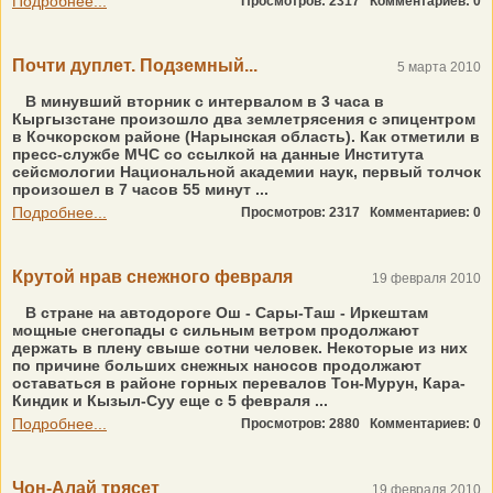
Подробнее...
Просмотров: 2317
Комментариев: 0
Почти дуплет. Подземный...
5 марта 2010
В минувший вторник с интервалом в 3 часа в
Кыргызстане произошло два землетрясения с эпицентром
в Кочкорском районе (Нарынская область). Как отметили в
пресс-службе МЧС со ссылкой на данные Института
сейсмологии Национальной академии наук, первый толчок
произошел в 7 часов 55 минут ...
Подробнее...
Просмотров: 2317
Комментариев: 0
Крутой нрав снежного февраля
19 февраля 2010
В стране на автодороге Ош - Сары-Таш - Иркештам
мощные снегопады с сильным ветром продолжают
держать в плену свыше сотни человек. Некоторые из них
по причине больших снежных наносов продолжают
оставаться в районе горных перевалов Тон-Мурун, Кара-
Киндик и Кызыл-Суу еще с 5 февраля ...
Подробнее...
Просмотров: 2880
Комментариев: 0
Чон-Алай трясет
19 февраля 2010