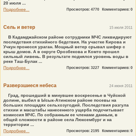
20 июля ...
Подробнее...
Просмотров: 4770
Комментариев: 0
Сель и ветер
15 июля 2011
В Кадамджайском районе сотрудники МЧС ликвидируют
последствия стихийного бедствия. На участке Кирова и
Учкун пронесся ураган. Мощный ветер срывал шифер с
крыш домов. А в округе Орозбекова и Комто прошел
сильный ливень. В результате поднялся уровень воды в
реке Таш-Булак ...
Подробнее...
Просмотров: 3227
Комментариев: 0
Разверзшиеся небеса
24 июня 2011
Град, прошедший в минувшее воскресенье в Чуйской
долине, выбил в Ысык-Атинском районе посевы на
больших площадях сельхозугодий. Последствия разгула
стихии и масштабы нанесенного ущерба подсчитывает
комиссия МЧС. По собранным ее членами данным, в
общей сложности в районе села Люксембург и на
территории ...
Подробнее...
Просмотров: 2195
Комментариев: 0