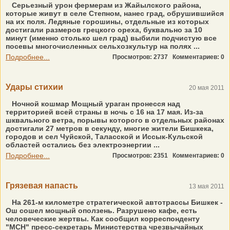
Серьезный урон фермерам из Жайылского района,
которые живут в селе Степном, нанес град, обрушившийся
на их поля. Ледяные горошины, отдельные из которых
достигали размеров грецкого ореха, буквально за 10
минут (именно столько шел град) выбили подчистую все
посевы многочисленных сельхозкультур на полях ...
Подробнее...
Просмотров: 2737
Комментариев: 0
Удары стихии
20 мая 2011
Ночной кошмар Мощный ураган пронесся над
территорией всей страны в ночь с 16 на 17 мая. Из-за
шквального ветра, порывы которого в отдельных районах
достигали 27 метров в секунду, многие жители Бишкека,
городов и сел Чуйской, Таласской и Иссык-Кульской
областей остались без электроэнергии ...
Подробнее...
Просмотров: 2351
Комментариев: 0
Грязевая напасть
13 мая 2011
На 261-м километре стратегической автотрассы Бишкек -
Ош сошел мощный оползень. Разрушено кафе, есть
человеческие жертвы. Как сообщил корреспонденту
"МСН" пресс-секретарь Министерства чрезвычайных