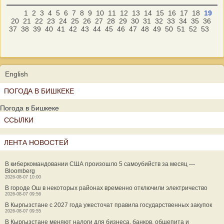
1
2
3
4
5
6
7
8
9
10
11
12
13
14
15
16
17
18
19
20
21
22
23
24
25
26
27
28
29
30
31
32
33
34
35
36
37
38
39
40
41
42
43
44
45
46
47
48
49
50
51
52
53
English
ПОГОДА В БИШКЕКЕ
Погода в Бишкеке
ССЫЛКИ
ЛЕНТА НОВОСТЕЙ
В киберкомандовании США произошло 5 самоубийств за месяц —
Bloomberg
2026-08-07 10:00
В городе Ош в некоторых районах временно отключили электричество
2026-08-07 09:56
В Кыргызстане с 2027 года ужесточат правила государственных закупок
2026-08-07 09:55
В Кыргызстане меняют налоги для бизнеса, банков, общепита и