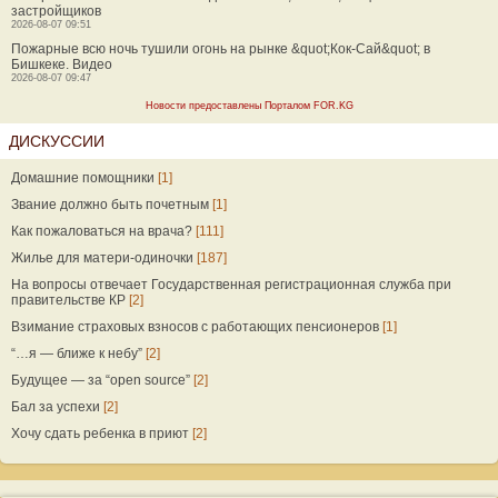
застройщиков
2026-08-07 09:51
Пожарные всю ночь тушили огонь на рынке &quot;Кок-Сай&quot; в
Бишкеке. Видео
2026-08-07 09:47
Новости предоставлены Порталом FOR.KG
ДИСКУССИИ
Домашние помощники
[1]
Звание должно быть почетным
[1]
Как пожаловаться на врача?
[111]
Жилье для матери-одиночки
[187]
На вопросы отвечает Государственная регистрационная служба при
правительстве КР
[2]
Взимание страховых взносов с работающих пенсионеров
[1]
“…я — ближе к небу”
[2]
Будущее — за “open source”
[2]
Бал за успехи
[2]
Хочу сдать ребенка в приют
[2]