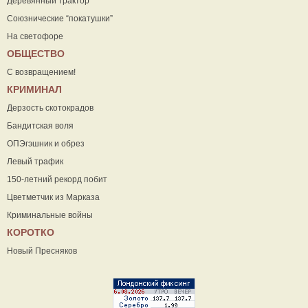
Деревянный трактор
Союзнические “покатушки”
На светофоре
ОБЩЕСТВО
С возвращением!
КРИМИНАЛ
Дерзость скотокрадов
Бандитская воля
ОПЭгэшник и обрез
Левый трафик
150-летний рекорд побит
Цветметчик из Марказа
Криминальные войны
КОРОТКО
Новый Пресняков