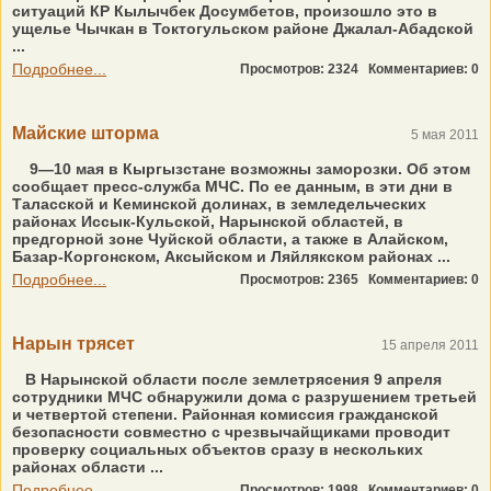
ситуаций КР Кылычбек Досумбетов, произошло это в
ущелье Чычкан в Токтогульском районе Джалал-Абадской
...
Подробнее...
Просмотров: 2324
Комментариев: 0
Майские шторма
5 мая 2011
9—10 мая в Кыргызстане возможны заморозки. Об этом
сообщает пресс-служба МЧС. По ее данным, в эти дни в
Таласской и Кеминской долинах, в земледельческих
районах Иссык-Кульской, Нарынской областей, в
предгорной зоне Чуйской области, а также в Алайском,
Базар-Коргонском, Аксыйском и Ляйлякском районах ...
Подробнее...
Просмотров: 2365
Комментариев: 0
Нарын трясет
15 апреля 2011
В Нарынской области после землетрясения 9 апреля
сотрудники МЧС обнаружили дома с разрушением третьей
и четвертой степени. Районная комиссия гражданской
безопасности совместно с чрезвычайщиками проводит
проверку социальных объектов сразу в нескольких
районах области ...
Подробнее...
Просмотров: 1998
Комментариев: 0