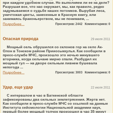
при каждом удобном случае. Но выполняем ли ее на деле?
Разрушая все, что нас окружает, мы, как правило, редко
задумываемся о судьбе наших потомков. Вырубая леса,
уничтожая цветы, занесенные в Красную книгу, или
занимаясь браконьерством, мы не понимаем, ...
Подробнее...
Просмотров: 2442
Комментариев: 0
Опасная природа
29 июля 2011
Мощный сель обрушился со склонов гор на село Ак-
Олон в Тонском районе Прииссыккулья. Как сообщили в
пресс-службе МЧС, произошло это ночью минувшего
вторника, когда сельчане мирно спали. Разбудил их
мощный гул — на дворе сильным ливнем бушевала
непогода ...
Подробнее...
Просмотров: 3003
Комментариев: 0
Удар, еще удар
22 июля 2011
С интервалом в час в Баткенской области
зафиксированы два сильных землетрясения. Жертв нет.
Как сообщили в пресс-службе МЧС со ссылкой на данные
Института сейсмологии Национальной академии наук,
первый более мощный толчок произошел в час 35 минут