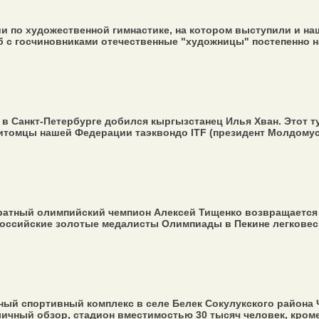
и по художественной гимнастике, на котором выступили и н
б с госчиновниками отечественные "художницы" постепенно н
F в Санкт-Петербурге добился кыргызстанец Илья Хван. Этот
итомцы нашей Федерации таэквондо ITF (президент Молдомуса
ратный олимпийский чемпион Алексей Тищенко возвращается 
российские золотые медалисты Олимпиады в Пекине легковес 
ый спортивный комплекс в селе Белек Сокулукского района Ч
ичный обзор, стадион вместимостью 30 тысяч человек, кроме 