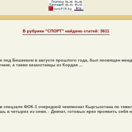
В рубрике "СПОРТ" найдено статей: 3611
е под Бишкеком в августе прошлого года, был посвящен ме
ане, а также казахстанцы из Кордая ...
в спецзале ФОК-1 очередной чемпионат Кыргызстана по тяже
 в четырех из семи. - Девчат, готовых ярко проявить себя на т