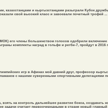
ами, казахстанцами и кыргызстанцами разыграли Кубок друж
показали свой высокий класс и завоевали почетный трофей ...
(МОК) его члены большинством голосов одобрили включение 
граны комплекты наград в гольфе и регби-7, пройдут в 2016 г
Олимпийских игр в Афинах мой давний друг, профессор кыргыз
ламанов с нашими суверенными спортивными делегациями поб
 взять на контроль дальнейшее развитие бокса, создавать н
ие задачи считает первоочередными в стране новый главный 