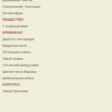
Деревянный трактор
Союзнические “покатушки”
На светофоре
ОБЩЕСТВО
С возвращением!
КРИМИНАЛ
Дерзость скотокрадов
Бандитская воля
ОПЭгэшник и обрез
Левый трафик
150-летний рекорд побит
Цветметчик из Марказа
Криминальные войны
КОРОТКО
Новый Пресняков