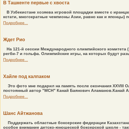
В Ташкенте первые с хвоста
В Узбекистане хозяева игровой площадки вместе с иранц
кстати, многократные чемпионы Азии, равно как и японцы) 
Подробнее...
Ждет Рио
На 121-й сессии Международного олимпийского комитета 
регби-7 и гольфа. Олимпийские игры, на которых будут разы
Подробнее...
Хайле под калпаком
Это фото мне подарил на память после окончания XXVIII 
постоянный автор "МСН" Канай Баянович Аламанов.Канай А
Подробнее...
Шанс Айтжанова
Поддержать областные боксерские федерации Казахстана,
особое внимание детско-юношеской боксерской школе - так