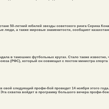
стане 50-летний юбилей звезды советского ринга Серика Кона
е люди, а также мировые знаменитости, сообщают казахстанс
ндала в тамошних футбольных кругах. Стало также известно
оюза (РФС), который он совмещал с постом министра спорта Р
 свой следующий профи-бой проведет 14 ноября этого года
Эта схватка войдет в программу большого вечера профи-бокс