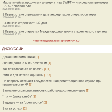
Маркетплейсы, продукты и альтернатива SWIFT — что решили премьеры
ЕАЭС в Чолпон-Ате
2026-08-07 15:51
В Кыргызстане определили дату аккредитации операторов умры
2026-08-07 15:36
В Бишкеке сгорел частный дом
2026-08-07 15:31
В Кыргызстане откроется Международная школа студенческого туризма
2026-08-07 15:23
Новости предоставлены Порталом FOR.KG
ДИСКУССИИ
Домашние помощники
[1]
Звание должно быть почетным
[1]
Как пожаловаться на врача?
[111]
Жилье для матери-одиночки
[187]
На вопросы отвечает Государственная регистрационная служба при
правительстве КР
[2]
Взимание страховых взносов с работающих пенсионеров
[1]
“…я — ближе к небу”
[2]
Будущее — за “open source”
[2]
Бал за успехи
[2]