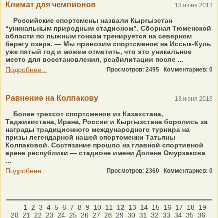
Климат для чемпионов
13 июня 2013
Российские спортсмены назвали Кыргызстан
“уникальным природным стадионом”. Сборная Тюменской
области по лыжным гонкам тренируется на северном
берегу озера. — Мы привозим спортсменов на Иссык-Куль
уже пятый год и можем отметить, что это уникальное
место для восстановления, реабилитации после ...
Подробнее...
Просмотров: 2495
Комментариев: 0
Равнение на Колпакову
13 июня 2013
Более трехсот спортсменов из Казахстана,
Таджикистана, Ирана, России и Кыргызстана боролись за
награды традиционного международного турнира на
призы легендарной нашей спортсменки Татьяны
Колпаковой. Состязание прошло на главной спортивной
арене республики — стадионе имени Долена Омурзакова
...
Подробнее...
Просмотров: 2360
Комментариев: 0
1
2
3
4
5
6
7
8
9
10
11
12
13
14
15
16
17
18
19
20
21
22
23
24
25
26
27
28
29
30
31
32
33
34
35
36