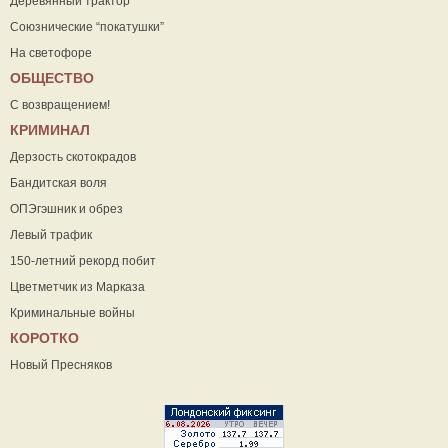
Деревянный трактор
Союзнические “покатушки”
На светофоре
ОБЩЕСТВО
С возвращением!
КРИМИНАЛ
Дерзость скотокрадов
Бандитская воля
ОПЭгэшник и обрез
Левый трафик
150-летний рекорд побит
Цветметчик из Марказа
Криминальные войны
КОРОТКО
Новый Пресняков