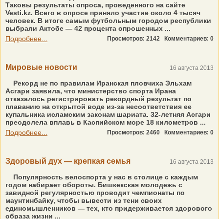
Таковы результаты опроса, проведенного на сайте
Vesti.kz. Всего в опросе приняло участие около 4 тысяч
человек. В итоге самым футбольным городом республики
выбрали Актобе — 42 процента опрошенных ...
Подробнее...
Просмотров: 2142
Комментариев: 0
Мировые новости
16 августа 2013
Рекорд не по правилам Иранская пловчиха Эльхам
Асгари заявила, что министерство спорта Ирана
отказалось регистрировать рекордный результат по
плаванию на открытой воде из-за несоответствия ее
купальника исламским законам шариата. 32-летняя Асгари
преодолела вплавь в Каспийском море 18 километров ...
Подробнее...
Просмотров: 2460
Комментариев: 0
Здоровый дух — крепкая семья
16 августа 2013
Популярность велоспорта у нас в столице с каждым
годом набирает обороты. Бишкекская молодежь с
завидной регулярностью проводит чемпионаты по
маунтинбайку, чтобы вывести из тени своих
единомышленников — тех, кто придерживается здорового
образа жизни ...