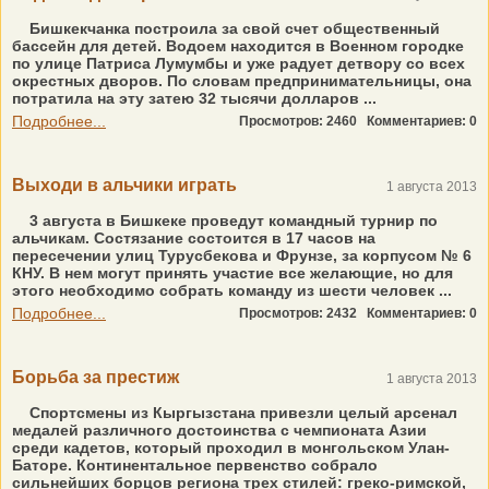
Бишкекчанка построила за свой счет общественный
бассейн для детей. Водоем находится в Военном городке
по улице Патриса Лумумбы и уже радует детвору со всех
окрестных дворов. По словам предпринимательницы, она
потратила на эту затею 32 тысячи долларов ...
Подробнее...
Просмотров: 2460
Комментариев: 0
Выходи в альчики играть
1 августа 2013
3 августа в Бишкеке проведут командный турнир по
альчикам. Состязание состоится в 17 часов на
пересечении улиц Турусбекова и Фрунзе, за корпусом № 6
КНУ. В нем могут принять участие все желающие, но для
этого необходимо собрать команду из шести человек ...
Подробнее...
Просмотров: 2432
Комментариев: 0
Борьба за престиж
1 августа 2013
Спортсмены из Кыргызстана привезли целый арсенал
медалей различного достоинства с чемпионата Азии
среди кадетов, который проходил в монгольском Улан-
Баторе. Континентальное первенство собрало
сильнейших борцов региона трех стилей: греко-римской,