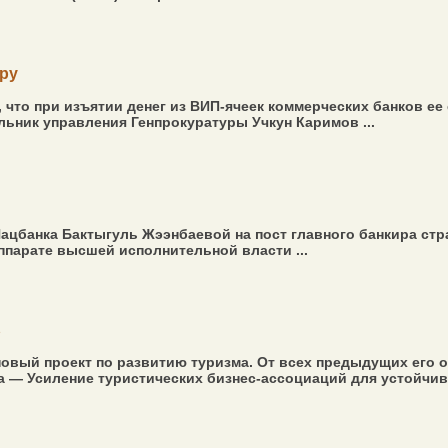
уру
, что при изъятии денег из ВИП-ячеек коммерческих банков 
льник управления Генпрокуратуры Учкун Каримов ...
Нацбанка Бактыгуль Жээнбаевой на пост главного банкира ст
парате высшей исполнительной власти ...
ь
вый проект по развитию туризма. От всех предыдущих его 
 — Усиление туристических бизнес-ассоциаций для устойчиво