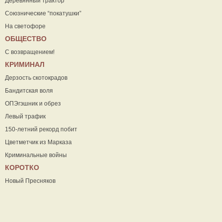
Деревянный трактор
Союзнические “покатушки”
На светофоре
ОБЩЕСТВО
С возвращением!
КРИМИНАЛ
Дерзость скотокрадов
Бандитская воля
ОПЭгэшник и обрез
Левый трафик
150-летний рекорд побит
Цветметчик из Марказа
Криминальные войны
КОРОТКО
Новый Пресняков