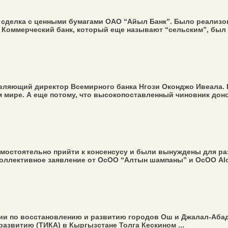
делка с ценными бумагами ОАО “Айыл Банк”. Было реализова
Коммерческий банк, который еще называют “сельским”, был с
ляющий директор Всемирного банка Нгози Оконджо Ивеала. 
ире. А еще потому, что высо­ко­пос­тав­лен­ный чиновник доно
мостоятельно прийти к консенсусу и были вынуждены для ра
оллективное заявление от ОсОО “Алтын шампаны” и ОсОО Аlc
ии по восстановлению и развитию городов Ош и Джалал-Аба
азвитию (ТИКА) в Кыргызстане Толга Кескином ...