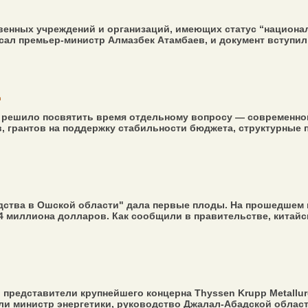
венных учреждений и организаций, имеющих статус “национал
л премьер-министр Алмазбек Атамбаев, и документ вступил в 
д
решило посвятить время отдельному вопросу — современном
 грантов на поддержку стабильности бюджета, структурные п
дства в Ошской области" дала первые плоды. На прошедшем 
4 миллиона долларов. Как сообщили в правительстве, китайск
представители крупнейшего концерна Thyssen Krupp Metallur
и министр энергетики, руководство Джалал-Абадской област