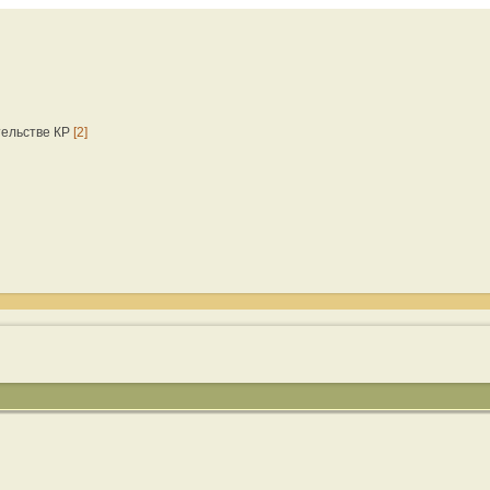
тельстве КР
[2]