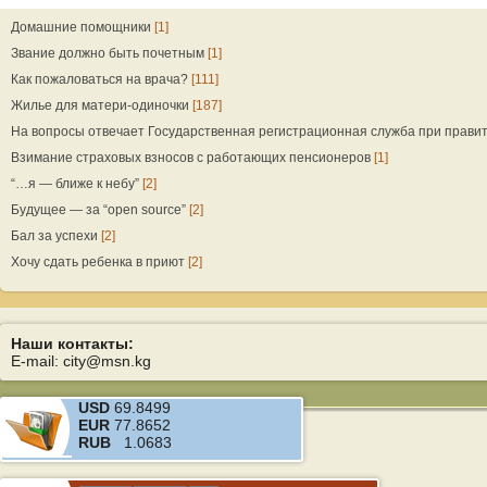
Домашние помощники
[1]
Звание должно быть почетным
[1]
Как пожаловаться на врача?
[111]
Жилье для матери-одиночки
[187]
На вопросы отвечает Государственная регистрационная служба при прави
Взимание страховых взносов с работающих пенсионеров
[1]
“…я — ближе к небу”
[2]
Будущее — за “open source”
[2]
Бал за успехи
[2]
Хочу сдать ребенка в приют
[2]
Наши контакты:
E-mail: city@msn.kg
USD
69.8499
EUR
77.8652
RUB
1.0683