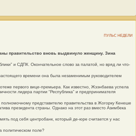
ПУЛЬС НЕДЕЛИ
траны правительство вновь выдвинуло женщину. Зина
ики” и СДПК. Окончательное слово за палатой, но вряд ли что-
о настоящего времени она была незаменимым руководителем
ротеже первого вице-премьера. Как известно, Жээнбаева успела
 личности лидера партии “Республика” и предпринимателя
л полномочному представителю правительства в Жогорку Кенеше
ива президента страны. Однако на этот раз вместо Азимбека
ять под себя центробанк, который де-юре считается у нас
а политическом поле?