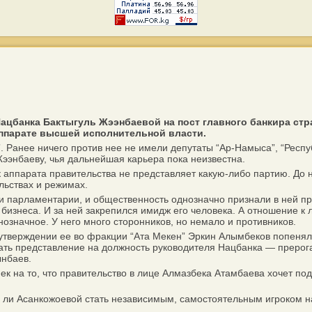
Нацбанка Бактыгуль Жээнбаевой на пост главного банкира с
ппарате высшей исполнительной власти.
Ранее ничего против нее не имели депутаты “Ар-Намыса”, “Республ
ээнбаеву, чья дальнейшая карьера пока неизвестна.
 аппарата правительства не представляет какую-либо партию. Д
льствах и режимах.
 и парламентарии, и общественность однозначно признали в ней п
бизнеса. И за ней закрепился имидж его человека. А отношение к
означное. У него много сторонников, но немало и противников.
 утверждении ее во фракции “Ата Мекен” Эркин Алымбеков попеня
ть представление на должность руководителя Нацбанка — прерогат
ынбаев.
а то, что правительство в лице Алмазбека Атамбаева хочет подм
 ли Асанкожоевой стать независимым, самостоятельным игроком н