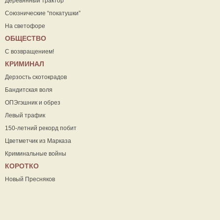
Деревянный трактор
Союзнические “покатушки”
На светофоре
ОБЩЕСТВО
С возвращением!
КРИМИНАЛ
Дерзость скотокрадов
Бандитская воля
ОПЭгэшник и обрез
Левый трафик
150-летний рекорд побит
Цветметчик из Марказа
Криминальные войны
КОРОТКО
Новый Пресняков