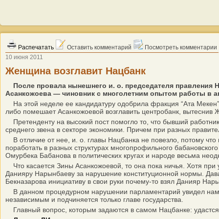
Распечатать
Оставить комментарий
Посмотреть комментарии
10 июня 2011
Женщина возглавит Нацбанк
После провала нынешнего и. о. председателя правления 
Асанкожоева — чиновник с многолетним опытом работы в а
На этой неделе ее кандидатуру одобрила фракция “Ата Мекен”. 
либо помешает Асанкожоевой возглавить центробанк, вытеснив Ж
Претенденту на высокий пост помогло то, что бывший работник
среднего звена в секторе экономики. Причем при разных правите
В отличие от нее, и. о. главы Нацбанка не повезло, потому что
поработать в разных структурах многопрофильного бабановского 
Омурбека Бабанова в политических кругах и народе весьма неодн
Что касается Зины Асанкожоевой, то она пока ничья. Хотя при
Данияру Нарынбаеву за нарушение конституционной нормы. Дава
Бекназарова инициативу в свои руки почему-то взял Данияр Нар
В данном процедурном нарушении парламентарий увидел намек н
независимым и подчиняется только главе государства.
Главный вопрос, которым задаются в самом Нацбанке: удастся