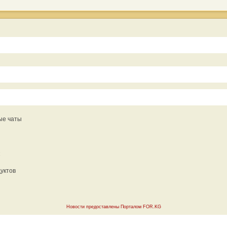
ые чаты
уктов
Новости предоставлены Порталом FOR.KG