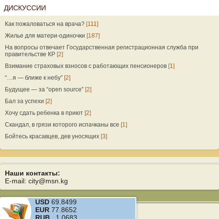
ДИСКУССИИ
Как пожаловаться на врача?
[111]
Жилье для матери-одиночки
[187]
На вопросы отвечает Государственная регистрационная служба при
правительстве КР
[2]
Взимание страховых взносов с работающих пенсионеров
[1]
“…я — ближе к небу”
[2]
Будущее — за “open source”
[2]
Бал за успехи
[2]
Хочу сдать ребенка в приют
[2]
Скандал, в грязи которого испачканы все
[1]
Бойтесь красавцев, дев уносящих
[3]
Наши контакты:
E-mail: city@msn.kg
USD
69.8499
EUR
77.8652
RUB
1.0683