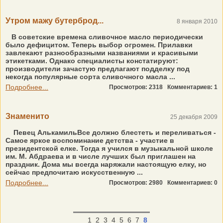
Утром мажу бутерброд...
8 января 2010
В советские времена сливочное масло периодически
было дефицитом. Теперь выбор огромен. Прилавки
завлекают разнообразными названиями и красивыми
этикетками. Однако специалисты констатируют:
производители зачастую предлагают подделку под
некогда популярные сорта сливочного масла ...
Подробнее...
Просмотров: 2318
Комментариев: 1
Знаменито
25 декабря 2009
Певец АлькамильВсе должно блестеть и переливаться -
Самое яркое воспоминание детства - участие в
президентской елке. Тогда я учился в музыкальной школе
им. М. Абдраева и в числе лучших был приглашен на
праздник. Дома мы всегда наряжали настоящую елку, но
сейчас предпочитаю искусственную ...
Подробнее...
Просмотров: 2980
Комментариев: 0
1
2
3
4
5
6
7
8