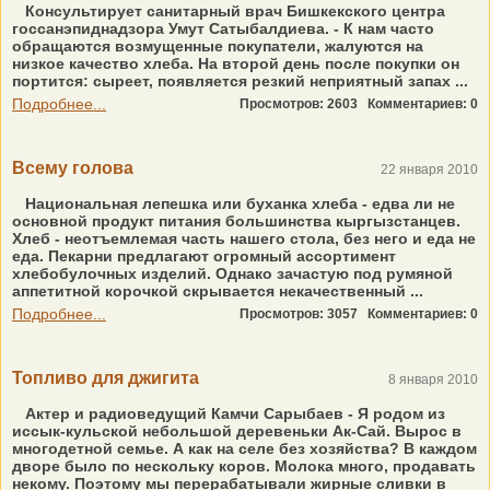
Консультирует санитарный врач Бишкекского центра
госсанэпиднадзора Умут Сатыбалдиева. - К нам часто
обращаются возмущенные покупатели, жалуются на
низкое качество хлеба. На второй день после покупки он
портится: сыреет, появляется резкий неприятный запах ...
Подробнее...
Просмотров: 2603
Комментариев: 0
Всему голова
22 января 2010
Национальная лепешка или буханка хлеба - едва ли не
основной продукт питания большинства кыргызстанцев.
Хлеб - неотъемлемая часть нашего стола, без него и еда не
еда. Пекарни предлагают огромный ассортимент
хлебобулочных изделий. Однако зачастую под румяной
аппетитной корочкой скрывается некачественный ...
Подробнее...
Просмотров: 3057
Комментариев: 0
Топливо для джигита
8 января 2010
Актер и радиоведущий Камчи Сарыбаев - Я родом из
иссык-кульской небольшой деревеньки Ак-Сай. Вырос в
многодетной семье. А как на селе без хозяйства? В каждом
дворе было по нескольку коров. Молока много, продавать
некому. Поэтому мы перерабатывали жирные сливки в