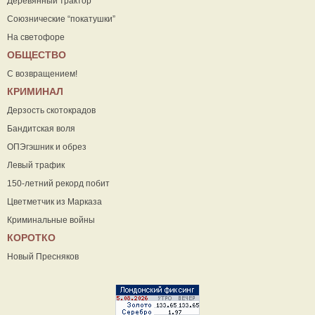
Деревянный трактор
Союзнические “покатушки”
На светофоре
ОБЩЕСТВО
С возвращением!
КРИМИНАЛ
Дерзость скотокрадов
Бандитская воля
ОПЭгэшник и обрез
Левый трафик
150-летний рекорд побит
Цветметчик из Марказа
Криминальные войны
КОРОТКО
Новый Пресняков