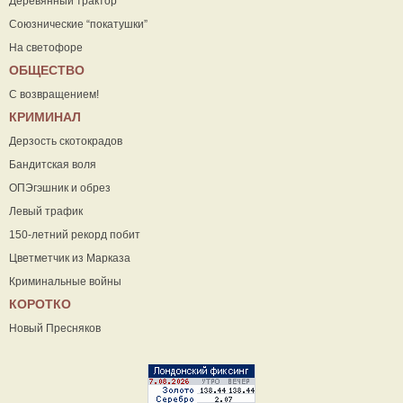
Деревянный трактор
Союзнические “покатушки”
На светофоре
ОБЩЕСТВО
С возвращением!
КРИМИНАЛ
Дерзость скотокрадов
Бандитская воля
ОПЭгэшник и обрез
Левый трафик
150-летний рекорд побит
Цветметчик из Марказа
Криминальные войны
КОРОТКО
Новый Пресняков