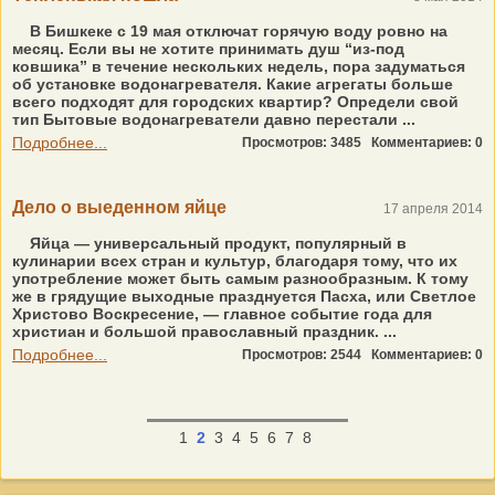
В Бишкеке с 19 мая отключат горячую воду ровно на
месяц. Если вы не хотите принимать душ “из-под
ковшика” в течение нескольких недель, пора задуматься
об установке водонагревателя. Какие агрегаты больше
всего подходят для городских квартир? Определи свой
тип Бытовые водонагреватели давно перестали ...
Подробнее...
Просмотров: 3485
Комментариев: 0
Дело о выеденном яйце
17 апреля 2014
Яйца — универсальный продукт, популярный в
кулинарии всех стран и культур, благодаря тому, что их
употребление может быть самым разнообразным. К тому
же в грядущие выходные празднуется Пасха, или Светлое
Христово Воскресение, — главное событие года для
христиан и большой православный праздник. ...
Подробнее...
Просмотров: 2544
Комментариев: 0
1
2
3
4
5
6
7
8