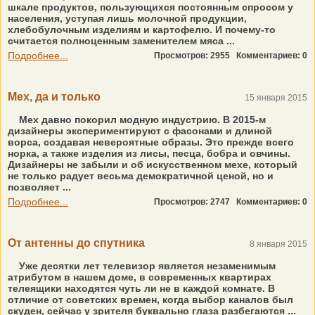
шкале продуктов, пользующихся постоянным спросом у
населения, уступая лишь молочной продукции,
хлебобулочным изделиям и картофелю. И почему-то
считается полноценным заменителем мяса ...
Подробнее...
Просмотров: 2955
Комментариев: 0
Мех, да и только
15 января 2015
Мех давно покорил модную индустрию. В 2015-м
дизайнеры экспериментируют с фасонами и длиной
ворса, создавая невероятные образы. Это прежде всего
норка, а также изделия из лисы, песца, бобра и овчины.
Дизайнеры не забыли и об искусственном мехе, который
не только радует весьма демократичной ценой, но и
позволяет ...
Подробнее...
Просмотров: 2747
Комментариев: 0
От антенны до спутника
8 января 2015
Уже десятки лет телевизор является незаменимым
атрибутом в нашем доме, в современных квартирах
телеящики находятся чуть ли не в каждой комнате. В
отличие от советских времен, когда выбор каналов был
скуден, сейчас у зрителя буквально глаза разбегаются ...