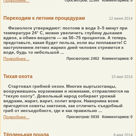
Подробнее...
Просмотров: 11380
Комментариев: 0
Переходим к летним процедурам
12 июня 2014
Физиологи утверждают: постояв в воде 3–5 минут при
температуре 24° C, можно увеличить глубину дыхания
вдвое, а обмен веществ — на 50–75 процентов. А теперь
представьте, какая будет польза, если вы поплаваете! С
наступлением летних жарких дней человек стремится к
воде, будь то небольшой ...
Подробнее...
Просмотров: 2462
Комментариев: 0
Тихая охота
15 мая 2014
Стартовал грибной сезон. Многие кыргызстанцы,
вооружившись корзинками и ножиками, отправляются на
“тихую охоту”. Довольный народ собирает урожай
ведрами, жарит, варит, солит впрок. Наверняка всем
пригодятся советы знатоков, как отличить съедобный
гриб от несъедобного, где и как правильно ...
Подробнее...
Просмотров: 5930
Комментариев: 0
Тёпленькая пошла
8 мая 2014