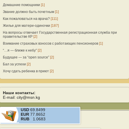
Домашние помощники
[1]
Звание должно быть почетным
[1]
Как пожаловаться на врача?
[111]
Жилье для матери-одиночки
[187]
На вопросы отвечает Государственная регистрационная служба при
правительстве КР
[2]
Взимание страховых взносов с работающих пенсионеров
[1]
“…я — ближе к небу”
[2]
Будущее — за “open source”
[2]
Бал за успехи
[2]
Хочу сдать ребенка в приют
[2]
Наши контакты:
E-mail: city@msn.kg
USD
69.8499
EUR
77.8652
RUB
1.0683