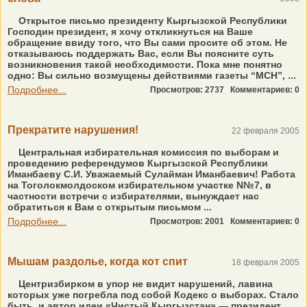
Открытое письмо президенту Кыргызской Республики
Господин президент, я хочу откликнуться на Ваше
обращение ввиду того, что Вы сами просите об этом. Не
отказываюсь поддержать Вас, если Вы поясните суть
возникновения такой необходимости. Пока мне понятно
одно: Вы сильно возмущены действиями газеты “МСН”, ...
Подробнее...
Просмотров: 2737
Комментариев: 0
Прекратите нарушения!
22 февраля 2005
Центральная избирательная комиссия по выборам и
проведению референдумов Кыргызской Республики
Иманбаеву С.И. Уважаемый Сулайман Иманбаевич! Работа
на Тоголокмолдоском избирательном участке N№7, в
частности встречи с избирателями, вынуждает нас
обратиться к Вам с открытым письмом ...
Подробнее...
Просмотров: 2001
Комментариев: 0
Мышам раздолье, когда кот спит
18 февраля 2005
Центризбирком в упор не видит нарушений, лавина
которых уже погребла под собой Кодекс о выборах. Стало
быть, и автор идеи «Чистый Кыргызстан» — президент