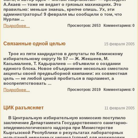
А.Акаев — тоже не ведает о грязных махинациях. Это
правильно: меньше знаешь, крепче спишь. Ух, эти
администраторы! 9 февраля мы сообщили о том, что
Нурлан ...
Подробнее...
Просмотров: 2653
Комментариев: 0
Связанные одной целью
15 февраля 2005
Трое из пяти кандидатов в депутаты по Кеминскому
избирательному округу № 57 — Ж. Жекшеев, М.
Касымалиев, Т. Кадыралиев — объявили о создании
единого блока. Новое объединение несколько сместило
акценты своей предвыборной кампании: их совместная
цель — не любой ценой пробиться в парламент, а
воспрепятствовать ...
Подробнее...
Просмотров: 2019
Комментариев: 0
ЦИК разъясняет
11 февраля 2005
В Центральную избирательную комиссию поступило
заключение Департамента Государственного санитарно-
эпидемиологического надзора при Министерстве
Кыргызской Республики о результатах лабораторных
испытаний невидимых чернил (спрея) для маркировки