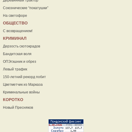
Деревянный трактор
Союзнические “покатушки”
На светофоре
ОБЩЕСТВО
С возвращением!
КРИМИНАЛ
Дерзость скотокрадов
Бандитская воля
ОПЭгэшник и обрез
Левый трафик
150-летний рекорд побит
Цветметчик из Марказа
Криминальные войны
КОРОТКО
Новый Пресняков