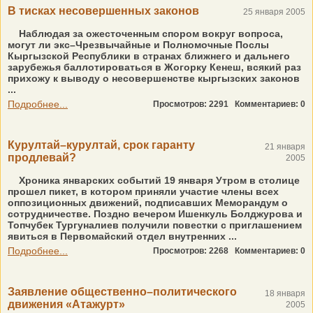
В тисках несовершенных законов
25 января 2005
Наблюдая за ожесточенным спором вокруг вопроса,
могут ли экс–Чрезвычайные и Полномочные Послы
Кыргызской Республики в странах ближнего и дальнего
зарубежья баллотироваться в Жогорку Кенеш, всякий раз
прихожу к выводу о несовершенстве кыргызских законов
...
Подробнее...
Просмотров: 2291
Комментариев: 0
Курултай–курултай, срок гаранту
21 января
продлевай?
2005
Хроника январских событий 19 января Утром в столице
прошел пикет, в котором приняли участие члены всех
оппозиционных движений, подписавших Меморандум о
сотрудничестве. Поздно вечером Ишенкуль Болджурова и
Топчубек Тургуналиев получили повестки с приглашением
явиться в Первомайский отдел внутренних ...
Подробнее...
Просмотров: 2268
Комментариев: 0
Заявление общественно–политического
18 января
движения «Атажурт»
2005