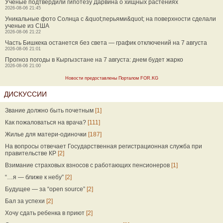
Ученые подтвердили гипотезу Дарвина о хищных растениях
2026-08-06 21:45
Уникальные фото Солнца с &quot;перьями&quot; на поверхности сделали
ученые из США
2026-08-06 21:22
Часть Бишкека останется без света — график отключений на 7 августа
2026-08-06 21:01
Прогноз погоды в Кыргызстане на 7 августа: днем будет жарко
2026-08-06 21:00
Новости предоставлены Порталом FOR.KG
ДИСКУССИИ
Звание должно быть почетным
[1]
Как пожаловаться на врача?
[111]
Жилье для матери-одиночки
[187]
На вопросы отвечает Государственная регистрационная служба при
правительстве КР
[2]
Взимание страховых взносов с работающих пенсионеров
[1]
“…я — ближе к небу”
[2]
Будущее — за “open source”
[2]
Бал за успехи
[2]
Хочу сдать ребенка в приют
[2]