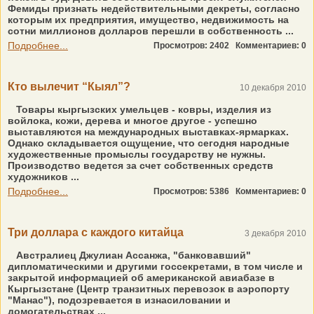
Фемиды признать недействительными декреты, согласно
которым их предприятия, имущество, недвижимость на
сотни миллионов долларов перешли в собственность ...
Подробнее...
Просмотров: 2402
Комментариев: 0
Кто вылечит “Кыял”?
10 декабря 2010
Товары кыргызских умельцев - ковры, изделия из
войлока, кожи, дерева и многое другое - успешно
выставляются на международных выставках-ярмарках.
Однако складывается ощущение, что сегодня народные
художественные промыслы государству не нужны.
Производство ведется за счет собственных средств
художников ...
Подробнее...
Просмотров: 5386
Комментариев: 0
Три доллара с каждого китайца
3 декабря 2010
Австралиец Джулиан Ассанжа, "банковавший"
дипломатическими и другими госсекретами, в том числе и
закрытой информацией об американской авиабазе в
Кыргызстане (Центр транзитных перевозок в аэропорту
"Манас"), подозревается в изнасиловании и
домогательствах ...