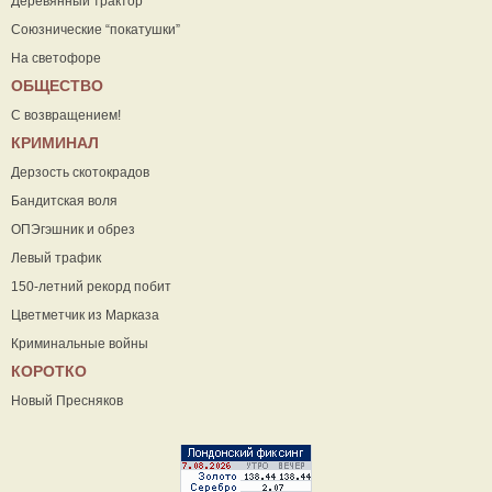
Деревянный трактор
Союзнические “покатушки”
На светофоре
ОБЩЕСТВО
С возвращением!
КРИМИНАЛ
Дерзость скотокрадов
Бандитская воля
ОПЭгэшник и обрез
Левый трафик
150-летний рекорд побит
Цветметчик из Марказа
Криминальные войны
КОРОТКО
Новый Пресняков