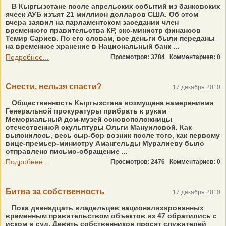
В Кыргызстане после апрельских событий из банковских
ячеек АУБ изъят 21 миллион долларов США. Об этом
вчера заявил на парламентском заседании член
временного правительства КР, экс-министр финансов
Темир Сариев. По его словам, все деньги были переданы
на временное хранение в Национальный банк ...
Подробнее...
Просмотров: 3784
Комментариев: 0
Снести, нельзя спасти?
17 декабря 2010
Общественность Кыргызстана возмущена намерениями
Генеральной прокуратуры прибрать к рукам
Мемориальный дом-музей основоположницы
отечественной скульптуры Ольги Мануиловой. Как
выяснилось, весь сыр-бор возник после того, как первому
вице-премьер-министру Амангельды Муралиеву было
отправлено письмо-обращение ...
Подробнее...
Просмотров: 2476
Комментариев: 0
Битва за собственность
17 декабря 2010
Пока двенадцать владельцев национализированных
временным правительством объектов из 47 обратились с
иском в суд. Девять собственников просят служителей