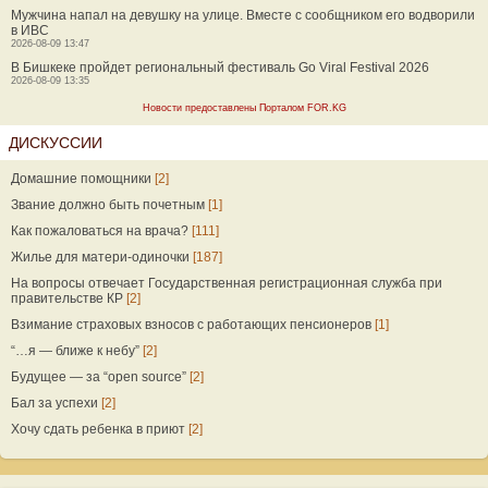
Мужчина напал на девушку на улице. Вместе с сообщником его водворили
в ИВС
2026-08-09 13:47
В Бишкеке пройдет региональный фестиваль Go Viral Festival 2026
2026-08-09 13:35
Новости предоставлены Порталом FOR.KG
ДИСКУССИИ
Домашние помощники
[2]
Звание должно быть почетным
[1]
Как пожаловаться на врача?
[111]
Жилье для матери-одиночки
[187]
На вопросы отвечает Государственная регистрационная служба при
правительстве КР
[2]
Взимание страховых взносов с работающих пенсионеров
[1]
“…я — ближе к небу”
[2]
Будущее — за “open source”
[2]
Бал за успехи
[2]
Хочу сдать ребенка в приют
[2]