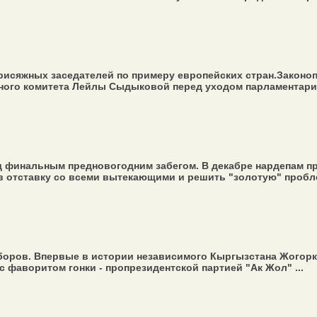
рисяжных заседателей по примеру европейских стран.Законоп
ного комитета Лейлы Сыдыковой перед уходом парламентариев
 финальным предновогодним забегом. В декабре нардепам пр
в отставку со всеми вытекающими и решить "золотую" пробле
ыборов. Впервые в истории независимого Кыргызстана Жогорк
 фаворитом гонки - пропрезидентской партией "Ак Жол" ...