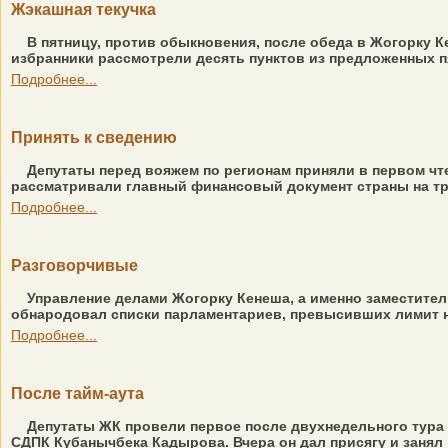
Жэкашная текучка
В пятницу, против обыкновения, после обеда в Жогорку 
избранники рассмотрели десять пунктов из предложенных пя
Подробнее...
Принять к сведению
Депутаты перед вояжем по регионам приняли в первом чте
рассматривали главный финансовый документ страны на тре
Подробнее...
Разговорчивые
Управление делами Жогорку Кенеша, а именно заместител
обнародовал списки парламентариев, превысивших лимит н
Подробнее...
После тайм-аута
Депутаты ЖК провели первое после двухнедельного тура 
СДПК Кубанычбека Кадырова. Вчера он дал присягу и занял