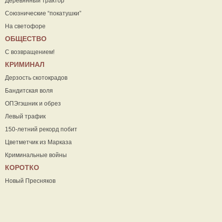
Деревянный трактор
Союзнические “покатушки”
На светофоре
ОБЩЕСТВО
С возвращением!
КРИМИНАЛ
Дерзость скотокрадов
Бандитская воля
ОПЭгэшник и обрез
Левый трафик
150-летний рекорд побит
Цветметчик из Марказа
Криминальные войны
КОРОТКО
Новый Пресняков