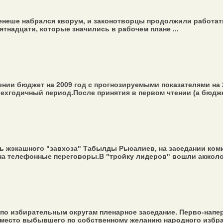
Кенеше набрался кворум, и законотворцы продолжили работат
тнадцати, которые значились в рабочем плане ...
нии бюджет на 2009 год с прогнозируемыми показателями на 
хгодичный период.После принятия в первом чтении (а бюджет
ь жэкашного "завхоза" Табылды Рысалиев, на заседании коми
а телефонные переговоры.В "тройку лидеров" вошли акжолов
по избирательным округам пленарное заседание. Перво-напе
 место выбывшего по собственному желанию народного избран