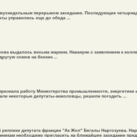
 двухнедельным перерывом заседание. Последующие четырнад
ты управились еще до обеда ...
рова выдалось весьма жарким. Накануне с заявлением к колл
ругую сомов на бензин ...
 признала работу Министерства промышленности, энергетики
вали некоторые депутаты-акжоловцы, решили погодить ...
 реплики депутата фракции "Ак Жол" Бегалы Наргозуева. На
нникам необходимо пригласить на ближайшее заседание предс