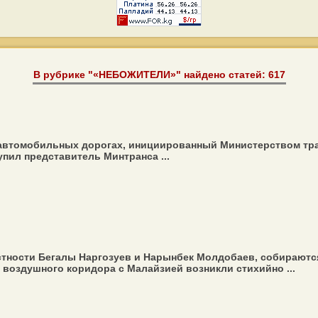
В рубрике "«НЕБОЖИТЕЛИ»" найдено статей: 617
 автомобильных дорогах, инициированный Министерством тра
пил представитель Минтранса ...
стности Бегалы Наргозуев и Нарынбек Молдобаев, собираютс
 воздушного коридора с Малайзией возникли стихийно ...