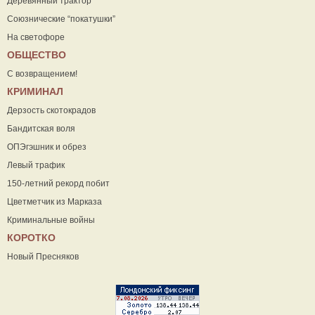
Деревянный трактор
Союзнические “покатушки”
На светофоре
ОБЩЕСТВО
С возвращением!
КРИМИНАЛ
Дерзость скотокрадов
Бандитская воля
ОПЭгэшник и обрез
Левый трафик
150-летний рекорд побит
Цветметчик из Марказа
Криминальные войны
КОРОТКО
Новый Пресняков