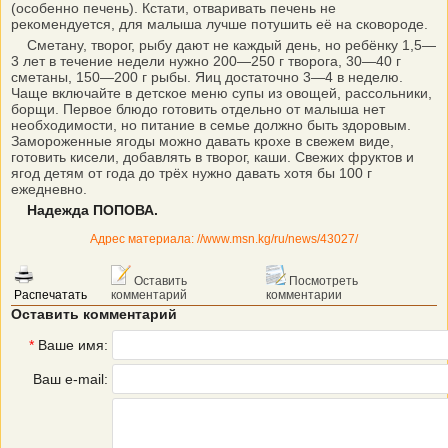
(особенно печень). Кстати, отваривать печень не
рекомендуется, для малыша лучше потушить её на сковороде.
Сметану, творог, рыбу дают не каждый день, но ребёнку 1,5—
3 лет в течение недели нужно 200—250 г творога, 30—40 г
сметаны, 150—200 г рыбы. Яиц достаточно 3—4 в неделю.
Чаще включайте в детское меню супы из овощей, рассольники,
борщи. Первое блюдо готовить отдельно от малыша нет
необходимости, но питание в семье должно быть здоровым.
Замороженные ягоды можно давать крохе в свежем виде,
готовить кисели, добавлять в творог, каши. Свежих фруктов и
ягод детям от года до трёх нужно давать хотя бы 100 г
ежедневно.
Надежда ПОПОВА.
Адрес материала: //www.msn.kg/ru/news/43027/
Оставить
Посмотреть
Распечатать
комментарий
комментарии
Оставить комментарий
*
Ваше имя:
Ваш e-mail: