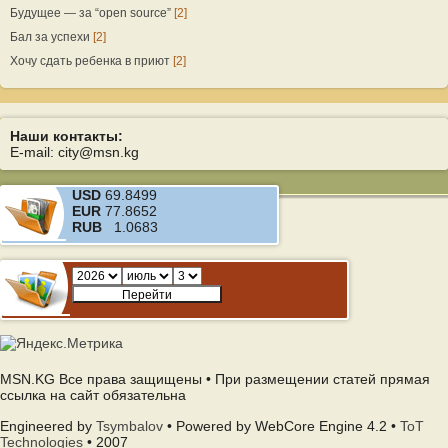
Будущее — за “open source”
[2]
Бал за успехи
[2]
Хочу сдать ребенка в приют
[2]
Наши контакты:
E-mail: city@msn.kg
USD
69.8499
EUR
77.8652
RUB
1.0683
MSN.KG Все права защищены • При размещении статей прямая
ссылка на сайт обязательна
Engineered by
Tsymbalov
• Powered by WebCore Engine 4.2 •
ToT
Technologies
• 2007