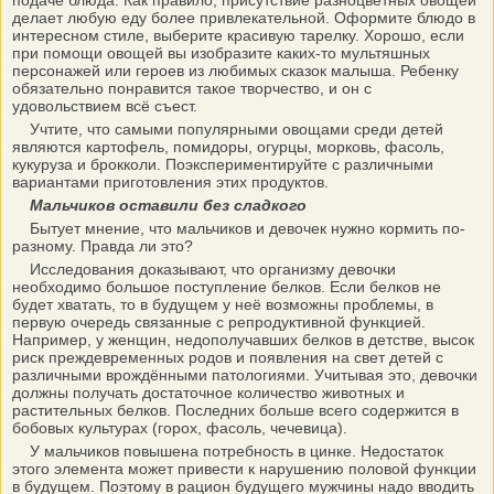
подаче блюда. Как правило, присутствие разноцветных овощей
делает любую еду более привлекательной. Оформите блюдо в
интересном стиле, выберите красивую тарелку. Хорошо, если
при помощи овощей вы изобразите каких-то мультяшных
персонажей или героев из любимых сказок малыша. Ребенку
обязательно понравится такое творчество, и он с
удовольствием всё съест.
Учтите, что самыми популярными овощами среди детей
являются картофель, помидоры, огурцы, морковь, фасоль,
кукуруза и брокколи. Поэкспериментируйте с различными
вариантами приготовления этих продуктов.
Мальчиков оставили без сладкого
Бытует мнение, что мальчиков и девочек нужно кормить по-
разному. Правда ли это?
Исследования доказывают, что организму девочки
необходимо большое поступление белков. Если белков не
будет хватать, то в будущем у неё возможны проблемы, в
первую очередь связанные с репродуктивной функцией.
Например, у женщин, недополучавших белков в детстве, высок
риск преждевременных родов и появления на свет детей с
различными врождёнными патологиями. Учитывая это, девочки
должны получать достаточное количество животных и
растительных белков. Последних больше всего содержится в
бобовых культурах (горох, фасоль, чечевица).
У мальчиков повышена потребность в цинке. Недостаток
этого элемента может привести к нарушению половой функции
в будущем. Поэтому в рацион будущего мужчины надо вводить