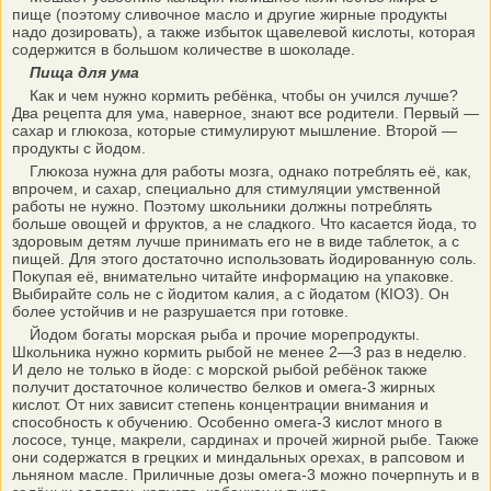
пище (поэтому сливочное масло и другие жирные продукты
надо дозировать), а также избыток щавелевой кислоты, которая
содержится в большом количестве в шоколаде.
Пища для ума
Как и чем нужно кормить ребёнка, чтобы он учился лучше?
Два рецепта для ума, наверное, знают все родители. Первый —
сахар и глюкоза, которые стимулируют мышление. Второй —
продукты с йодом.
Глюкоза нужна для работы мозга, однако потреблять её, как,
впрочем, и сахар, специально для стимуляции умственной
работы не нужно. Поэтому школьники должны потреблять
больше овощей и фруктов, а не сладкого. Что касается йода, то
здоровым детям лучше принимать его не в виде таблеток, а с
пищей. Для этого достаточно использовать йодированную соль.
Покупая её, внимательно читайте информацию на упаковке.
Выбирайте соль не с йодитом калия, а с йодатом (КIO3). Он
более устойчив и не разрушается при готовке.
Йодом богаты морская рыба и прочие морепродукты.
Школьника нужно кормить рыбой не менее 2—3 раз в неделю.
И дело не только в йоде: с морской рыбой ребёнок также
получит достаточное количество белков и омега-3 жирных
кислот. От них зависит степень концентрации внимания и
способность к обучению. Особенно омега-3 кислот много в
лососе, тунце, макрели, сардинах и прочей жирной рыбе. Также
они содержатся в грецких и миндальных орехах, в рапсовом и
льняном масле. Приличные дозы омега-3 можно почерпнуть и в