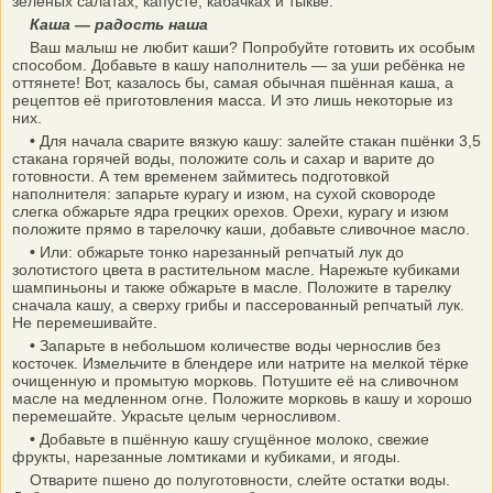
зелёных салатах, капусте, кабачках и тыкве.
Каша — радость наша
Ваш малыш не любит каши? Попробуйте готовить их особым
способом. Добавьте в кашу наполнитель — за уши ребёнка не
оттянете! Вот, казалось бы, самая обычная пшённая каша, а
рецептов её приготовления масса. И это лишь некоторые из
них.
•
Для начала сварите вязкую кашу: залейте стакан пшёнки 3,5
стакана горячей воды, положите соль и сахар и варите до
готовности. А тем временем займитесь подготовкой
наполнителя: запарьте курагу и изюм, на сухой сковороде
слегка обжарьте ядра грецких орехов. Орехи, курагу и изюм
положите прямо в тарелочку каши, добавьте сливочное масло.
•
Или: обжарьте тонко нарезанный репчатый лук до
золотистого цвета в растительном масле. Нарежьте кубиками
шампиньоны и также обжарьте в масле. Положите в тарелку
сначала кашу, а сверху грибы и пассерованный репчатый лук.
Не перемешивайте.
•
Запарьте в небольшом количестве воды чернослив без
косточек. Измельчите в блендере или натрите на мелкой тёрке
очищенную и промытую морковь. Потушите её на сливочном
масле на медленном огне. Положите морковь в кашу и хорошо
перемешайте. Украсьте целым черносливом.
•
Добавьте в пшённую кашу сгущённое молоко, свежие
фрукты, нарезанные ломтиками и кубиками, и ягоды.
Отварите пшено до полуготовности, слейте остатки воды.