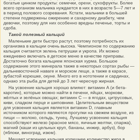
богатые цинком продукты: семечки, орехи, сухофрукты. Более
всего организм мальчика нуждается в них в возрасте 5—7 лет и
в период полового созревания. Кстати, мальчики в большей
степени подвержены ожирению и сахарному диабету, чем
девочки, поэтому для них особенно вредны печенье, торты и
сдоба.
Такой полезный кальций
Маленькие дети быстро растут, поэтому потребность их
организма в кальции очень высока. Чемпионом по содержанию
кальция считается зелень петрушки и укропа. Их можно
ежедневно включать в детское меню в качестве приправы.
Достаточно богата кальцием японская хурма. Большое
содержание этого минерала также в некоторых сортах рыбы —
дальневосточной наваге и морском леще, а также в карасе,
зубастой корюшке, окуне. Много его в нототении и сардинах,
однако эта рыба для детей до 3 лет чересчур жирная.
На усвоение кальция хорошо влияют: витамин А (и бета-
каротин), которые можно найти в печени, яйцах, моркови,
жёлтых и зелёных овощах; витамин С — в ягодах, цитрусовых,
киви, сладком перце и шиповнике. Целительным веществом
для усвоения кальция является витамин D, главным
источником которого являются прогулки на свежем воздухе, из
пищи — молоко, сельдь, тунец. Лучшему усвоению кальция
способствуют железо (красное мясо, яичные желтки, спаржа),
магний (каши из цельных круп, бананы, инжир, арбуз), бор
(яблоки, виноград, изюм).
Мешает усвоению кальция излишнее количество жира в