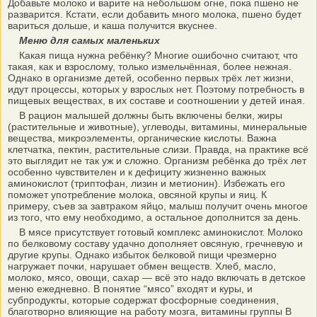
Добавьте молоко и варите на небольшом огне, пока пшено не
разварится. Кстати, если добавить много молока, пшено будет
вариться дольше, и каша получится вкуснее.
Меню для самых маленьких
Какая пища нужна ребёнку? Многие ошибочно считают, что
такая, как и взрослому, только измельчённая, более нежная.
Однако в организме детей, особенно первых трёх лет жизни,
идут процессы, которых у взрослых нет. Поэтому потребность в
пищевых веществах, в их составе и соотношении у детей иная.
В рацион малышей должны быть включены белки, жиры
(растительные и животные), углеводы, витамины, минеральные
вещества, микроэлементы, органические кислоты. Важна
клетчатка, пектин, растительные слизи. Правда, на практике всё
это выглядит не так уж и сложно. Организм ребёнка до трёх лет
особенно чувствителен и к дефициту жизненно важных
аминокислот (триптофан, лизин и метионин). Избежать его
поможет употребление молока, овсяной крупы и яиц. К
примеру, съев за завтраком яйцо, малыш получит очень многое
из того, что ему необходимо, а остальное дополнится за день.
В мясе присутствует готовый комплекс аминокислот. Молоко
по белковому составу удачно дополняет овсяную, гречневую и
другие крупы. Однако избыток белковой пищи чрезмерно
нагружает почки, нарушает обмен веществ. Хлеб, масло,
молоко, мясо, овощи, сахар — всё это надо включать в детское
меню ежедневно. В понятие “мясо” входят и куры, и
субпродукты, которые содержат фосфорные соединения,
благотворно влияющие на работу мозга, витамины группы В