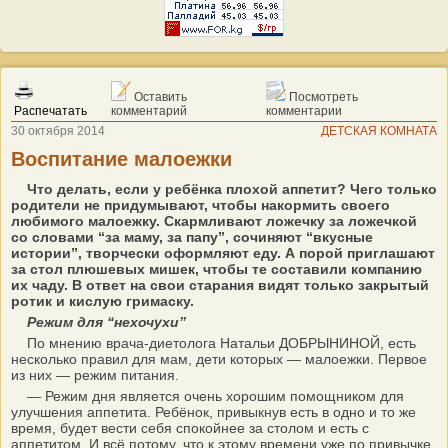
Оставить
Посмотреть
Распечатать
комментарий
комментарии
30 октября 2014
ДЕТСКАЯ КОМНАТА
Воспитание малоежки
Что делать, если у ребёнка плохой аппетит? Чего только
родители не придумывают, чтобы накормить своего
любимого малоежку. Скармливают ложечку за ложечкой
со словами “за маму, за папу”, сочиняют “вкусные
истории”, творчески оформляют еду. А порой приглашают
за стол плюшевых мишек, чтобы те составили компанию
их чаду. В ответ на свои старания видят только закрытый
ротик и кислую гримаску.
Режим для “нехочухи”
По мнению врача-диетолога Натальи ДОБРЫНИНОЙ, есть
несколько правил для мам, дети которых — малоежки. Первое
из них — режим питания.
— Режим дня является очень хорошим помощником для
улучшения аппетита. Ребёнок, привыкнув есть в одно и то же
время, будет вести себя спокойнее за столом и есть с
аппетитом. И всё потому, что к этому времени уже по привычке