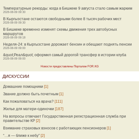
Температурные рекорды: когда в Бишкеке 9 августа стало самым жарким
2026-08-09 09:30
В Кыргызстане остаются свободными более 8 тысяч рабочих мест
2026-08-09 09:30
В Бишкеке временно изменят схемы движения трех автобусных
маршрутов
2026-08-09 09:18
Неделя-24: в Кыргызстане дорожает бензин и обещают поднять пенсии
2026-08-09 09:00
&quot;Реал&quot; оформил самый дорогой трансфер в истории клуба
2026-08-09 09:00
Новости предоставлены Порталом FOR.KG
ДИСКУССИИ
Домашние помощники
[1]
Звание должно быть почетным
[1]
Как пожаловаться на врача?
[111]
Жилье для матери-одиночки
[187]
На вопросы отвечает Государственная регистрационная служба при
правительстве КР
[2]
Взимание страховых взносов с работающих пенсионеров
[1]
“…я — ближе к небу”
[2]