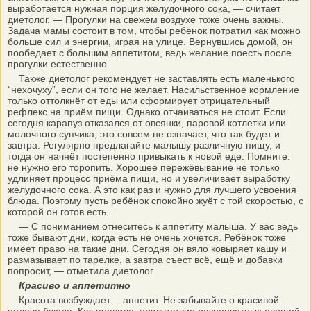
выработается нужная порция желудочного сока, — считает
диетолог. — Прогулки на свежем воздухе тоже очень важны.
Задача мамы состоит в том, чтобы ребёнок потратил как можно
больше сил и энергии, играя на улице. Вернувшись домой, он
пообедает с большим аппетитом, ведь желание поесть после
прогулки естественно.
Также диетолог рекомендует не заставлять есть маленького
“нехочуху”, если он того не желает. Насильственное кормление
только оттолкнёт от еды или сформирует отрицательный
рефлекс на приём пищи. Однако отчаиваться не стоит. Если
сегодня карапуз отказался от овсянки, паровой котлетки или
молочного супчика, это совсем не означает, что так будет и
завтра. Регулярно предлагайте малышу различную пищу, и
тогда он начнёт постепенно привыкать к новой еде. Помните:
не нужно его торопить. Хорошее пережёвывание не только
удлиняет процесс приёма пищи, но и увеличивает выработку
желудочного сока. А это как раз и нужно для лучшего усвоения
блюда. Поэтому пусть ребёнок спокойно жуёт с той скоростью, с
которой он готов есть.
— С пониманием отнеситесь к аппетиту малыша. У вас ведь
тоже бывают дни, когда есть не очень хочется. Ребёнок тоже
имеет право на такие дни. Сегодня он вяло ковыряет кашу и
размазывает по тарелке, а завтра съест всё, ещё и добавки
попросит, — отметила диетолог.
Красиво и аппетитно
Красота возбуждает… аппетит. Не забывайте о красивой