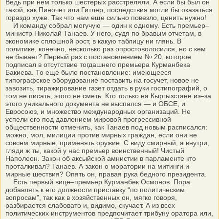
Ведь при нем только шестерых расстреляли. А если бы был он
такой, как Пиночет или Гитлер, последствия могли бы оказаться
гораздо хуже. Так что нам еще сильно повезло, ценить нужно!
И команду собрал могучую — один к одному. Есть премьер–
министр Николай Танаев. У него, судя по бравым отчетам, в
экономике сплошной рост, в какую таблицу ни глянь. В
политике, конечно, несколько раз опростоволосился, но с кем
не бывает? Первый раз с постановлением № 20, которое
подписал в отсутствие тогдашнего премьера Курманбека
Бакиева. То еще было постановление: имеющееся
типографское оборудование поставить на госучет, новое не
завозить, тиражирование газет отдать в руки гостипографий, о
том не писать, этого не сметь. Кто только на Кыргызстане из–за
этого уникального документа не выспался — и ОБСЕ, и
Евросоюз, и множество международных организаций. Не
успели его под давлением мировой прогрессивной
общественности отменить, как Танаев под новым расписался:
можно, мол, милиции против мирных граждан, если они не
совсем мирные, применять оружие. С виду смирный, а внутри,
гляди ж ты, какой у нас премьер воинственный! Чистый
Наполеон. Закон об аксыйской амнистии в парламенте кто
проталкивал? Танаев. А закон о моратории на митинги и
мирные шествия? Опять он, правая рука бедного президента.
Есть первый вице–премьер Курманбек Осмонов. Пора
добавлять к его должности приставку “по политическим
вопросам”, так как в хозяйственных он, мягко говоря,
разбирается слабовато и, видимо, скучает. А из всех
политических инструментов предпочитает трибуну оратора или,