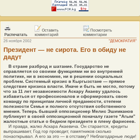
Оставить
Посмотреть
Распечатать
комментарий
комментарии
26 ноября 2002
"ДЕМОКРАТИЯ"
Президент — не сирота. Его в обиду не
дадут
В стране разброд и шатание. Государство не
справляется со своими функциями ни во внутренней
политике, ни в экономике, ни в решении социальных
проблем. Системный кризис в Кыргызстане — прямое
следствие кризиса власти. Иначе и быть не могло, потому
что за 11 лет независимости Аскару Акаеву удалось
избавиться от профессионалов и сформировать свою
команду по принципам личной преданности, степени
полезности Семье и полного отсутствия собственного
мнения. Теперь бывший оппозиционер Мелис Эшимканов
публикует в своей оппозиционной поначалу газете “Агым”
жалостные статьи о бедном президенте в плену фарисеев.
И правда, жалко Аскара Акаевича. Он старается, кредиты
выпрашивает, Год гор проводит, памятников сколько
понаоткрывал. А его за это — в отставку? Неблагодарные люди!