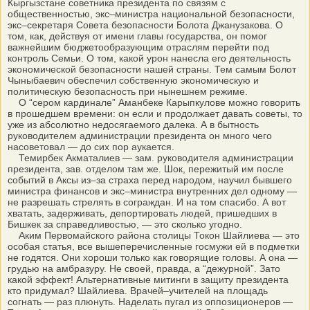
Кыргызстане советника президента по связям с
общественностью, экс–министра национальной безопасности,
экс–секретаря Совета безопасности Болота Джанузакова. О
том, как, действуя от имени главы государства, он помог
важнейшим бюджетообразующим отраслям перейти под
контроль Семьи. О том, какой урон нанесла его деятельность
экономической безопасности нашей страны. Тем самым Болот
Чыныбаевич обеспечил собственную экономическую и
политическую безопасность при нынешнем режиме.
О “сером кардинале” Аманбеке Карыпкулове можно говорить
в прошедшем времени: он если и продолжает давать советы, то
уже из абсолютно недосягаемого далека. А в бытность
руководителем администрации президента он много чего
насоветовал — до сих пор аукается.
Темирбек Акматалиев — зам. руководителя администрации
президента, зав. отделом там же. Шок, пережитый им после
событий в Аксы из–за страха перед народом, научил бывшего
министра финансов и экс–министра внутренних дел одному —
не разрешать стрелять в сограждан. И на том спасибо. А вот
хватать, задерживать, депортировать людей, пришедших в
Бишкек за справедливостью, — это сколько угодно.
Аким Первомайского района столицы Токон Шайлиева — это
особая статья, все вышеперечисленные госмужи ей в подметки
не годятся. Они хороши только как говорящие головы. А она —
грудью на амбразуру. Не своей, правда, а “дежурной”. Зато
какой эффект! Альтернативные митинги в защиту президента
кто придумал? Шайлиева. Врачей–учителей на площадь
согнать — раз плюнуть. Наделать пугал из оппозиционеров —